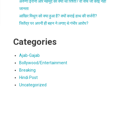
अरुणा ईरानी और महमूद का क्या था रिश्ता? वो सच जो कोई नहीं
जानता
आखिर मिथुन को क्या हुआ है? क्यों कराई हाथ की सर्जरी?
जितेंद्र पर अपनी ही बहन ने लगाए थे गंभीर आरोप?
Categories
Ajab-Gajab
Bollywood/Entertainment
Breaking
Hindi Post
Uncategorized