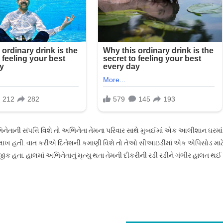
ભિનેતાની સંપત્તિ વિશે તો અભિનેતા તેમના પરિવાર સાથે મુબઈમાં એક આલીશાન ઘરમાં
ી ૨૨ લાખ હતી. વાત કરીએ દિનેશની કમાણી વિશે તો તેઓ સીઆઇડીમાં એક એપિસોડ માટ
ક હતા. હાલમાં અભિનેતાનું મૃત્યુ થતા તેમની દીકરીની રડી રડીને ગંભીર હાલત થઈ