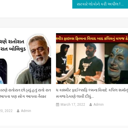
સરકારે લોકોને કરી અપીલ ! ઘઉં ખાવાનું છોડી આ ધાન્યનો આહારમાં ઉપયોગ વધારવાની ખાસ સૂચના…
ે રાતોરાત છોડ્યું હતું રાતો રાત
ધ કાશ્મીર ફાઈલ્સફિ લ્મના વિવાદે કપિલ શર્માનુ
ા આપતા પણ સોંગ આપવા તૈયાર
મગજ ઠેકાણે લાવી દીધું…
March 17, 2022
Admin
20, 2022
Admin