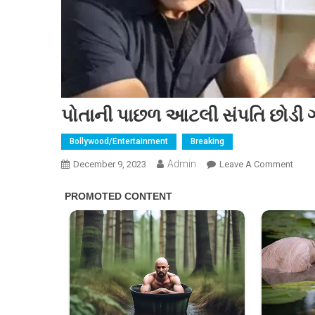
પોતાની પાછળ આટલી સંપતિ છોડી ગય
Bollywood/Entertainment
Breaking
Admin
On
December 9, 2023
Leave A Comment
પોતાન
પાછળ
આટલ
સંપતિ
છોડી
ગયા
દિનેશ
ફડન
ઉર્ફે