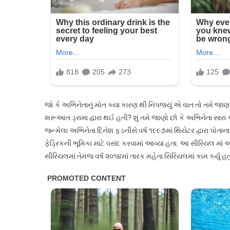
જો કે અભિનેતાનું મોત ક્યા કારણ થી નિપજ્યું એ વાત તો તમે જા
શરૂઆત ડ્રામા દ્વારા થઈ હતી? શું તમે જાણો છો કે અભિનેતા સારા
જન્મેલા અભિનેતા દિનેશ ફડનીસે વર્ષ ૧૯૯૭માં થિયેટર દ્વારા પોતા
ફેડ્રિકની ભૂમિકા માટે પસંદ કરવામાં આવ્યા હતા. આ સીરિયલ માં અન
સીરિયલમાં તેમજ વર્ષ ૨૦૧૪માં તારક મહેતા સિરિયલમાં કામ કર્યુ હતુ