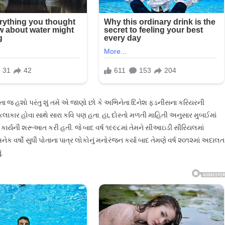
ણતા જ હશો પરંતુ શું તમે એ જાણો છો કે અભિનેતા દિનેશ ફડનીસના કરિયરની
 કલાકાર હોવા સાથે સારા કવિ પણ હતા. હા, દોસ્તો મળતી માહિતી અનુસાર મુબઈમાં
ના કાર્યની શરૂઆત કરી હતી. જે બાદ વર્ષ ૧૯૯૮માં તેમને સીઆઇડી સીરિયલમાં
ેક વર્ષો સુધી પોતાના પાત્ર લોકોનું મનોરંજન કર્યા બાદ તેમણે વર્ષ ૨૦૧૨માં અદાલત
ં.