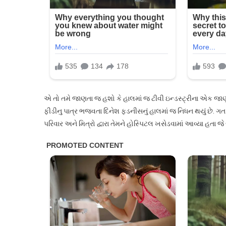
ફ્રીડ
એ તો તમે જાણતા જ હશો કે હાલમાં જ ટીવી ઇન્ડસ્ટ્રીના એક જાણ
ફીડીનુ પાત્ર ભજવતા દિનેશ ફડનીસનું હાલમાં જ નિધન થયું છે
પરિવાર અને મિત્રો દ્વારા તેમને હોસ્પિટલ ખસેડવામાં આવ્યા હતા જ