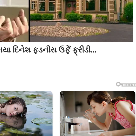
ા દિનેશ ફડનીસ ઉર્ફે ફ્રીડી…
ી
ી
ીસ