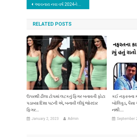
Post
આવનારા નવા વર્ષ 2024ને લઇ બાબા વેંગાની 5 મોટી ભવિષ્યવાણી ! અમદાવાદીઓ માટે ખાસ જાણવા જેવી…
navigation
RELATED POSTS
ઉપરથી ઢીલા ટોપમાં લટકતું ફિગર બતાવતી ફોટા
કઈ નફરતના કારણ
પડાવ્યા દિશા પટની એ, બનાવી લીધું જોરદાર
બોલિવુડ, પૈસ
ફિગર…
નથી….
January 2, 2023
Admin
September 