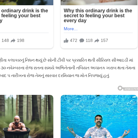
ી…
ીતા કલાકારનું નિધન થયું છે સોની ટીવી પર પ્રસારિત થતી સીરિયલ સીઆઇડી માં
. ગત ૩૦ નવેમ્બરના રોજ રાતના સમયે અભિનેતાની તબિયત અચાનક ખરાબ થતા તેમના
ે બાદ ૫ તારીખના રોજ તેમનું સારવાર દરમિયાન જ મોત નિપજ્યું હતું.