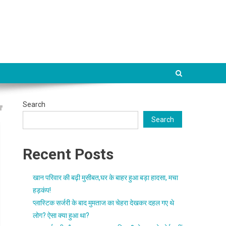
Search
Search
Recent Posts
खान परिवार की बढ़ी मुसीबत,घर के बाहर हुआ बड़ा हादसा, मचा
हड़कंप!
प्लास्टिक सर्जरी के बाद मुमताज का चेहरा देखकर दहल गए थे
लोग? ऐसा क्या हुआ था?