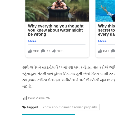
સાથે જ તેમને સરફરોશ ફિલ્મમાં પણ કામ કર્યું હતું. વાત કરીએ અ
રહેતા હતા. તેમની પાસે હોન્ડા સિટી કાર હતી જેની કિંમત ૧૮ થ
૭૦ હજાર રૂપિયા લેતા હતા. અભિનેતા પોતાની દીકરી થી ખૂબ જ નજી
ગઈ છે.
Post Views:
26
Tagged
know about dinesh fadnish property