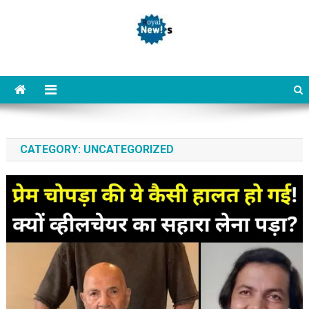
Skip
to
content
Royal News
All Type of Gujarati Breaking News Available Here
CATEGORY:
UNCATEGORIZED