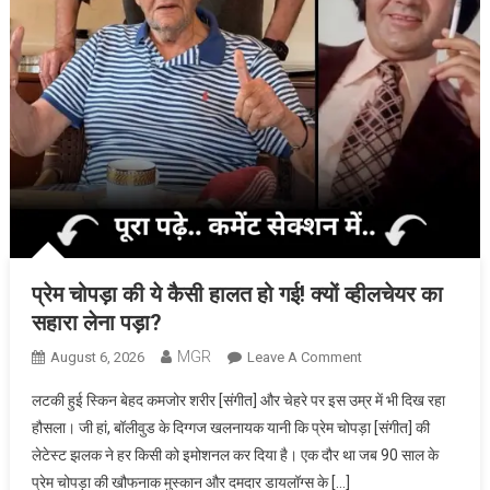
प्रेम चोपड़ा की ये कैसी हालत हो गई! क्यों व्हीलचेयर का
सहारा लेना पड़ा?
MGR
On
August 6, 2026
Leave A Comment
प्रेम
लटकी हुई स्किन बेहद कमजोर शरीर [संगीत] और चेहरे पर इस उम्र में भी दिख रहा
चोपड़ा
हौसला। जी हां, बॉलीवुड के दिग्गज खलनायक यानी कि प्रेम चोपड़ा [संगीत] की
की
लेटेस्ट झलक ने हर किसी को इमोशनल कर दिया है। एक दौर था जब 90 साल के
ये
प्रेम चोपड़ा की खौफनाक मुस्कान और दमदार डायलॉग्स के […]
कैसी