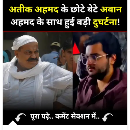
पड़ा
मुस्लिम
नाम
?