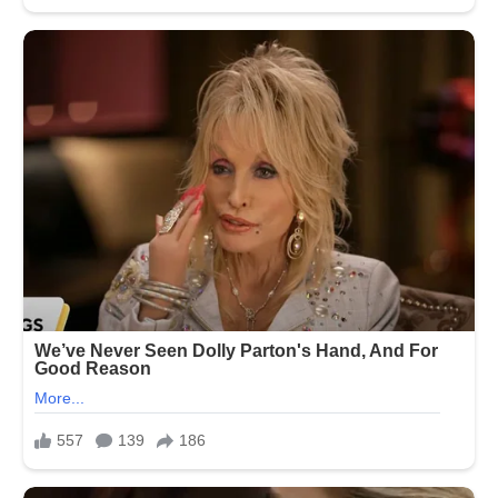
ખુશી
કપૂર,
ઉપસીને
બધું
બહાર
આવે
તેવા…