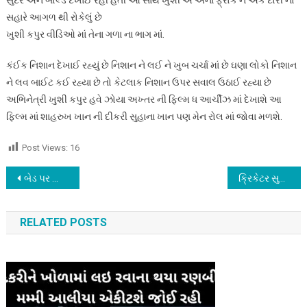
સહારે આગળ થી રોકેલું છે
ખુશી કપુર વીડિઓ માં તેના ગળા ના ભાગ માં.
કંઈક નિશાન દેખાઈ રહ્યું છે નિશાન ને લઈ ને ખુબ ચર્ચા માં છે ઘણા લોકો નિશાન
ને લવ બાઈટ કઈ રહ્યા છે તો કેટલાક નિશાન ઉપર સવાલ ઉઠાઈ રહ્યા છે
અભિનેત્રી ખુશી કપુર હવે ઝોયા અખ્તર ની ફિલ્મ ધ આર્ચીઝ માં દેખાશે આ
ફિલ્મ માં શાહરુખ ખાન ની દીકરી સુહાના ખાન પણ મેન રોલ માં જોવા મળશે.
Post Views:
16
Post
બેડ પર આળોટતી રહી એક્ટર, મસ્તી મસ્તીમાં નાનું ટોપ સરકી ગયું ઉપર અને…
ક્રિકેટર સુર્યકુમાર યાદવને કોલેજ માં જ થયો હતો દેવીશા સાથે પ્રેમ, અનોખી છે પ્રેમ કહાની…
navigation
RELATED POSTS