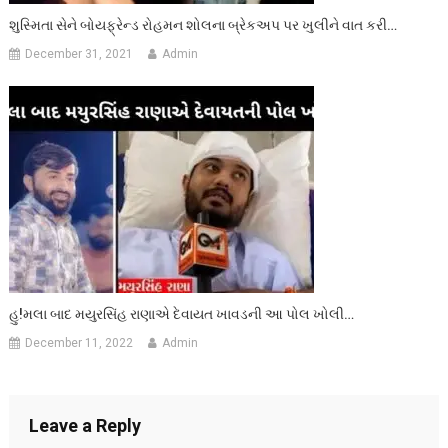
શુસ્મિતા સેને બોયફ્રેન્ડ રોહમન શોલના બ્રેકઅપ પર ખુલીને વાત કરી…
December 31, 2021
Admin
હુ!મલા બાદ મયુરસિંહ રાણાએ દેવાયત ખાવડની આ પોલ ખોલી…
December 11, 2022
Admin
Leave a Reply