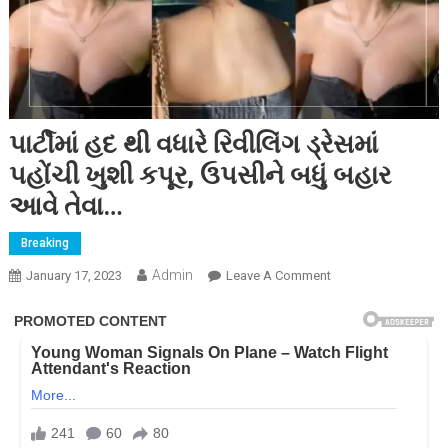
પાર્ટીમાં હદ થી વધારે રિવીલિંગ ડ્રેસમાં
પહોંચી ખુશી કપૂર, ઉપસીને બધું બહાર
આવે તેવા…
Breaking
Admin
On
January 17, 2023
Leave A Comment
પાર્ટીમાં
હદ
થી
વધારે
રિવીલિંગ
ડ્રેસમાં
પહોંચી