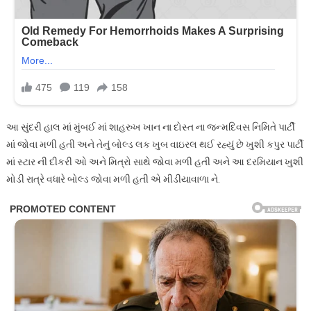
આ સુંદરી હાલ માં મુંબઈ માં શાહરુખ ખાન ના દોસ્ત ના જન્મદિવસ નિમિતે પાર્ટી
માં જોવા મળી હતી અને તેનું બોલ્ડ લક ખુબ વાઇરલ થઈ રહ્યું છે ખુશી કપુર પાર્ટી
માં સ્ટાર ની દીકરી ઓ અને મિત્રો સાથે જોવા મળી હતી અને આ દરમિયાન ખુશી
મોડી રાત્રે વધારે બોલ્ડ જોવા મળી હતી એ મીડીયાવાળા ને.