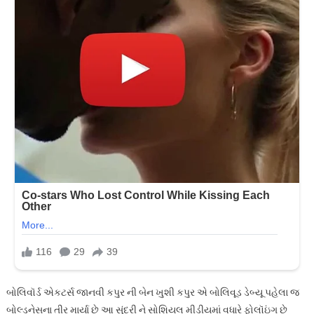
બોલિવૉર્ડ એકટર્સ જાનવી કપુર ની બેન ખુશી કપુર એ બોલિવૂડ ડેબ્યૂ પહેલા જ
બોલ્ડનેસના તીર માર્યા છે આ સુંદરી ને સોશિયલ મીડીયમાં વધારે ફોલૉઇંગ છે