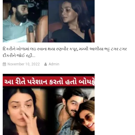
દિકરીને ખોળામાં લઇ રવાના થયા રણબીર કપૂર, મમ્મી આલીયા ભટ્ટ ટગર ટગર
દીકરીને જોઈ રહી…
November 10, 2022
Admin