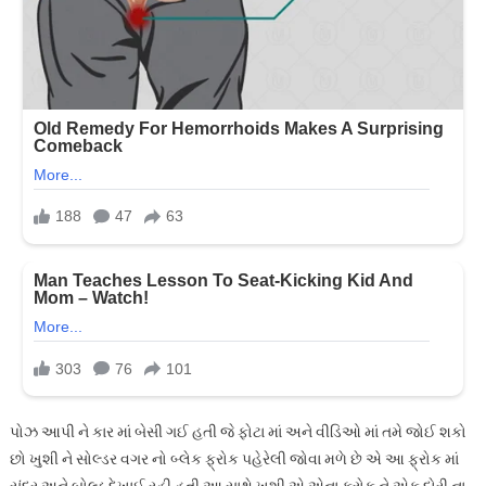
પોઝ આપી ને કાર માં બેસી ગઈ હતી જે ફોટા માં અને વીડિઓ માં તમે જોઈ શકો
છો ખુશી ને સોલ્ડર વગર નો બ્લેક ફ્રોક પહેરેલી જોવા મળે છે એ આ ફ્રોક માં
સુંદર અને બોલ્ડ દેખાઈ રહી હતી આ સાથે ખુશી એ એના ફ્રોક ને એક દોરી ના