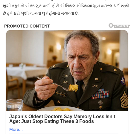
ખુશી કપુર નો બોલ્ડ લુક વાળો ફોટો સોશિયલ મીડિયામાં ખુબ વાઇરલ થઈ રહ્યો
છે હવે ફરી ખુશી ના નવા લુકે હંગામો મચાવ્યો છે.