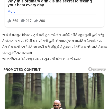
સાથે તે વેક્યુમ કિલર પણ વેચતી હતી જોકે તે આર્થિક રીતે ખૂબ સુખી હતી પરંતુ
તે પોતાના પગ પર ઊભી થવા માંગતી હતી એકવાર ફેશન મોડેલિંગ રેમ્પવોક પર
તેને વોક કર્યો ત્યારે તેને એ નક્કી કરી લીધું કે તે હંમેશા મોડેલિંગ કરશે અને તેમાજ
પોતાનું કેરિયર બનાવશે
આ દરમિયાન તેને રજીત નામના યુવકથી પ્રેમ થયો એકવાર.