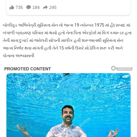
બોલીવુડ અભિનેત્રી સુસ્મિતા સેન નો જન્મ 19 નવેમ્બર 1975 માં હૈદરાબાદ માં
બંગાળી બ્રાહ્મણ પરિવાર માં થયો હતો તેના પિતા એરફોર્સ માં વિગં કમાન્ડર હતા
તેની માતા દુબઈ માં જ્વેલરી સોંપની માલીક હતી શરૂઆતથી સુસ્મિતા સેન
આત્મ નિર્ભર થવા માંગતી હતી તેને 15 વર્ષની ઉંમરે મોડેલિંગ શરૂ કરી અને
પોતાના અભ્યાસની