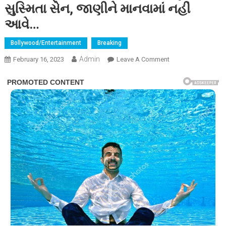
સુસ્મિતા સેન, જાણીને માનવામાં નહીં
આવે…
Bollywood/Entertainment
Breaking
Admin
On
February 16, 2023
Leave A Comment
15
બોયફ્રેન્ડને
એકલી
સંભાળી
ચૂકી
છે
સુસ્મિતા
સેન,
જાણીને
માનવામાં
નહીં
આવે…