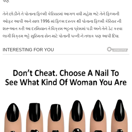
પણ.
તેને છોડીને તે પોતાના ફિલ્મી કેરિયરમાં આગળ વધી મહેશ ભટે તેને ફિલ્મની
ઓફર આપી અને સાલ 1996 માં ફિલ્મ દસ્તક થી પોતાના ફિલ્મી કેરિયર ની
શરૂઆત કરી આ દરમિયાન તે વિક્રમ ભટ્ટના પ્રેમમાં પડી અને તેને ડેટ કરવા
લાગી વિક્રમ ભટ્ટે સુસ્મિતા સેન માટે પોતાની પત્ની ને તલાક પણ આપી દિધા.