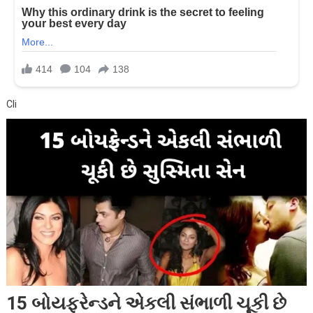
Cli
15 બોયફ્રેન્ડને એકલી સંભાળી ચૂકી છે