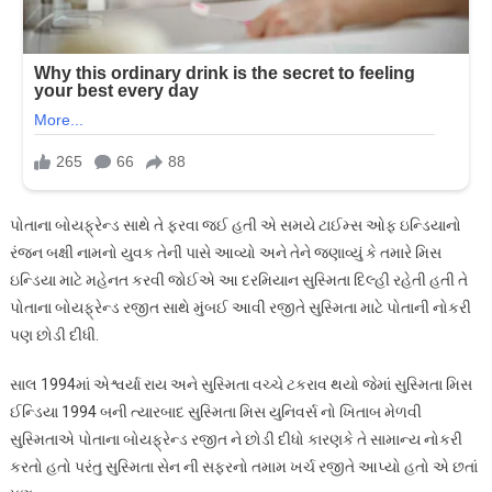
પોતાના બોયફ્રેન્ડ સાથે તે ફરવા જઈ હતી એ સમયે ટાઈમ્સ ઓફ ઇન્ડિયાનો
રંજન બક્ષી નામનો યુવક તેની પાસે આવ્યો અને તેને જણાવ્યું કે તમારે મિસ
ઇન્ડિયા માટે મહેનત કરવી જોઈએ આ દરમિયાન સુસ્મિતા દિલ્હી રહેતી હતી તે
પોતાના બોયફ્રેન્ડ રજીત સાથે મુંબઈ આવી રજીતે સુસ્મિતા માટે પોતાની નોકરી
પણ છોડી દીધી.
સાલ 1994માં એશ્વર્યા રાય અને સુસ્મિતા વચ્ચે ટકરાવ થયો જેમાં સુસ્મિતા મિસ
ઈન્ડિયા 1994 બની ત્યારબાદ સુસ્મિતા મિસ યુનિવર્સ નો ખિતાબ મેળવી
સુસ્મિતાએ પોતાના બોયફ્રેન્ડ રજીત ને છોડી દીધો કારણકે તે સામાન્ય નોકરી
કરતો હતો પરંતુ સુસ્મિતા સેન ની સફરનો તમામ ખર્ચ રજીતે આપ્યો હતો એ છતાં