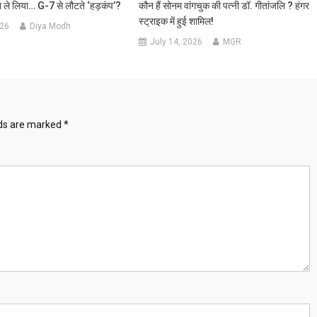
़ा ले लिया… G-7 से लौटते ‘हड़कंप’?
कौन हैं सोनम वांगचुक की पत्नी डॉ. गीतांजलि ? हंगर
स्ट्राइक में हुई शामिल!
026
Diya Modh
July 14, 2026
MGR
lds are marked
*