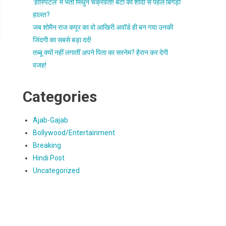
‘हॉस्पिटल’ में भर्ती मिथुन चक्रवर्ती! बेटी की शादी से पहले बिगड़ी
हालत?
जब शोमैन राज कपूर का वो आखिरी अवॉर्ड ही बन गया उनकी
जिंदगी का सबसे बड़ा दर्द!
तब्बू क्यों नहीं लगातीं अपने पिता का सरनेम? हैरान कर देगी
वजह!
Categories
Ajab-Gajab
Bollywood/Entertainment
Breaking
Hindi Post
Uncategorized