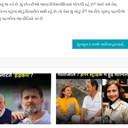
વું જ કરે છે. શું છોકરીઓ આવા રિલેશનશિપમાં એકલી રહે છે? અને ગમે તેમ,
 પહેલાં થોડું વિચારીને સાથે રહે છે, તો તેમાં શું ખોટું છે? આ રીતે, ખુશ્બુ પાટલીએ
્બુ પાટલીના આ વીડિયો પર છે.
મુનમુન દત્તાએ અનિરુદ્ધાચાર્ય મહારાજની ટીકા કરી ખુશ્બુ પટનીનો વીડિયો શેર કર્યો