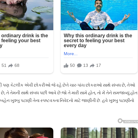
 નહીં પણ કેટલીક એવી છોકરીઓ જે રહે છેતે ચાર-પાંચ છોકરાઓ સાથે સંબધ છે, તેઓ
, તે તેમની સાથે સંબધ પછી આવે છે.જો તે મારી સામે હોત, તો મેં તેને સમજાવ્યું હોત
બહેન ખુશ્બુ પટાણી તેના સ્પષ્ટવક્તા નિવેદનો માટે જાણીતી છે. હવે ખુશ્બુ પટાણીનો