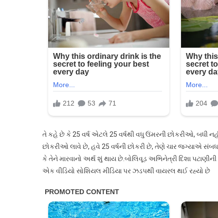
મહારાજની
ટીકા
કરી
તે કહે છે કે 25 વર્ષ એટલે 25 વર્ષથી વધુ ઉંમરની છોકરીઓ, બધી
છોકરીઓ લાવે છે, હવે 25 વર્ષની છોકરી છે, તેણે ચાર જગ્યાએ સંબધ છે
કે તેને મારવાનો અર્થ શું થાય છે.બોલિવૂડ અભિનેત્રી દિશા પટાણીની 
એક વીડિયો સોશિયલ મીડિયા પર ઝડપથી વાયરલ થઈ રહ્યો છે