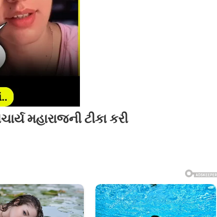
ચાર્ય મહારાજની ટીકા કરી
ય