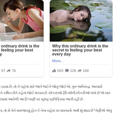
ી રહ્યા છે, તો તે પહેલાં મારે જાતે જઈને જોવું જોઈએ, ગુરુ અનિરુદ્ધ આચાર્ય
તે કથિત રીતે કહેતા જોઈ શકાય છે. છોકરાઓ 25 વર્ષની છોકરીઓ લાવે છે જે ચાર-
ાં આવેલી આ ટિપ્પણી પર ખુશ્બુ પ્રતિક્રિયા આપી રહી છે.
ત, તો મેં તેને સમજાવ્યું હોત કે તેના ચહેરા પર મારવાનો અર્થ શું થાય છે.”તેણીએ એવું