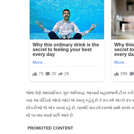
જેમાં તેણે આધ્યાત્મિક ગુરુ અનિરુદ્ધ આચાર્ય મહારાજની ટીકા કરી 
પણ આ વીડિયો જોવો જોઈએ.તેમનું કહેવું છે કે ૨૫ વર્ષ એટલે ૨૫
છોકરીઓ જે એક ઘરમાં રહે છે, ચારથી પાંચ છોકરાઓ સાથે સંબંધ કરે
મોં પર માર માર્યા પછી આવે છે.