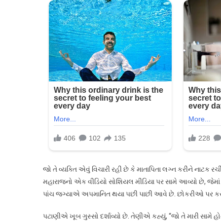
જો તે વ્યક્તિ એવું વિચારી રહી છે કે માતાપિતા લગ્ન કરીને નાટક રચ
મહારાજનો એક વીડિયો સોશિયલ મીડિયા પર સામે આવ્યો છે, જેમાં 
પાંચ જગ્યાએ અપમાનિત થયા પછી પાછી આવે છે. છોકરીઓ પર કરવામ
પટાણીએ ખૂબ ગુસ્સો દર્શાવ્યો છે. તેણીએ કહ્યું, “જો તે મારી સામે હો