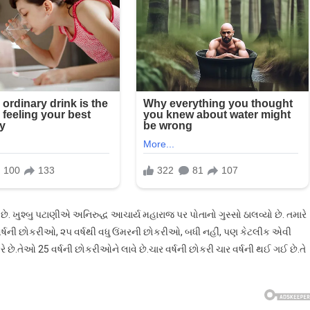
છે. ખુશ્બુ પટાણીએ અનિરુદ્ધ આચાર્ય મહારાજ પર પોતાનો ગુસ્સો ઠાલવ્યો છે. તમારે
 વર્ષની છોકરીઓ, ૨૫ વર્ષથી વધુ ઉંમરની છોકરીઓ, બધી નહીં, પણ કેટલીક એવી
 છે.તેઓ 25 વર્ષની છોકરીઓને લાવે છે.ચાર વર્ષની છોકરી ચાર વર્ષની થઈ ગઈ છે.તે