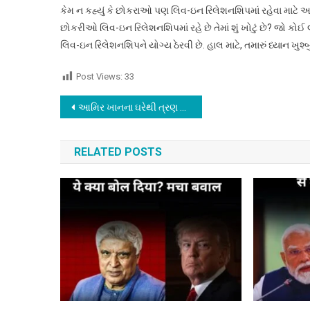
કેમ ન કહ્યું કે છોકરાઓ પણ લિવ-ઇન રિલેશનશિપમાં રહેવા માટે આ
છોકરીઓ લિવ-ઇન રિલેશનશિપમાં રહે છે તેમાં શું ખોટું છે? જો કોઈ લગ્ન
લિવ-ઇન રિલેશનશિપને યોગ્ય ઠેરવી છે. હાલ માટે, તમારું ધ્યાન ખુશ
Post Views:
33
Post
આમિર ખાનના ઘરેથી ત્રણ કારમાં 25 IPS અધિકારીઓ નીકળતા જોવા મળ્યા, આમિરે તેમને ફોન કર્યો હોવાનું બહાર આવ્યું
navigation
RELATED POSTS