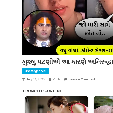
ખુશ્બુ પટણીએ આ કારણે અનિરુદ્ધા
Uncategorized
MGR
On
July 31, 2025
Leave A Comment
ખુશ્બુ
પટણીએ
આ
કારણે
અનિરુદ્ધાચાર્