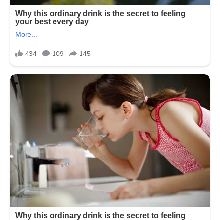
અને
લોકો
બોલ્યા
ભગવો
રંગ
છે
એટલે
હવે…