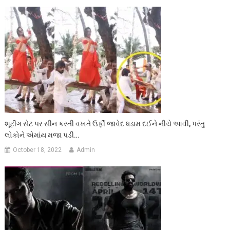
શૂટીંગ સેટ પર સીન કરતી વખતે ઉર્ફી જાવેદ ધડામ દઈને નીચે આવી, પરંતુ
લોકોને એમાંય મજા પડી…
October 18, 2022
Admin