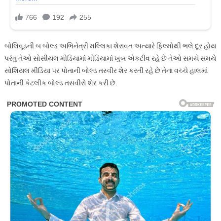
બોલિવૂડની બ બોલ્ડ અભિનેત્રી મલ્લિકા શેરાવત અત્યારે ફિલ્મોથી ભલે દૂર હોય
પરંતુ તેઓ સોસીયલ મીડિયામાં મીડિયામાં ખુબ એકટીવ રહે છે તેઓ સમયે સમયે
સોશિયલ મીડિયા પર પોતાની બોલ્ડ તસ્વીર શેર કરતી રહે છે તેના વચ્ચે હાલમાં
પોતાની કેટલીક બોલ્ડ તસવીરો શેર કરી છે.