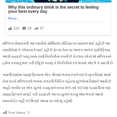
મલ્લિકા શેરાવતની આ તસવીરો સોશિયલ મીડિયા પર વાયરલ થઈ રહી છે આ
તસવીરોમાં તે ગ્લેમરસ દેખાઈ રહી છે ફેન્સ તેના પર અલગ અલગ પ્રતિક્રિયા
આપી રહ્યા છે પરંતુ ખાસ ચર્ચા બિકીનીના રંગની છે કેટલાક લોકોએ મલ્લિકાને
ટ્રોલ કરવાનું શરૂ કરી દીધું છે કારણ કે બિકીનીનો રંગ ભગવો એટલે કે નારંગી છે.
ગયા દિવસોમાં પઠાણ ફિલ્મના એક ગીતમાં ભગવા રંગને લઈને ખુબ વિવાદ થયો
તેના વચ્ચે મલ્લિકાએ ભગવા કલરની બિકિન પહેરતા યુઝરોના નિશાને આવી છે
અહીં તસ્વીર પર એક યુઝરે કહ્યું મને ખબર છેકે તમે કંઈપણ કહ્યા વિના પણ
પઠાણ ફિલ્મને સપોર્ટ કરી રહ્યાં છો અન્ય યુઝરે લખ્યું અંધ ભક્તો આનો
બાયકોઈટ નહીં કરે મિત્રો આના પર તમે શુ કહેશો.
Post Views:
17