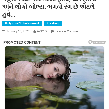
અને લોકો બોલ્યા ભગવો રંગ છે એટલે
હવે…
Bollywood/Entertainment
Breaking
Admin
On
January 10, 2023
Leave A Comment
મલ્લિકા
શેરાવતે
ભગવા
રંગ
ની
બિકીની
પહેરીને
શેર
કરી
બોલ્ડ
ફોટો,
થઈ
ટ્રોલ