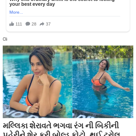
Cli
મલ્લિકા શેરાવતે ભગવા રંગ ની બિકીની
પહેરીને શેર કરી બોલ્ડ ફોટો, થઈ ટ્રોલ