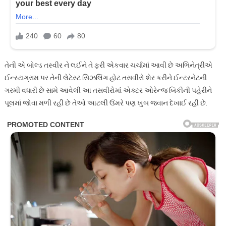
તેની એ બોલ્ડ તસ્વીર ને લઈને તે ફરી એકવાર ચર્ચામાં આવી છે અભિનેત્રીએ
ઈન્સ્ટાગ્રામ પર તેની લેટેસ્ટ સિઝલિંગ હોટ તસવીરો શેર કરીને ઈન્ટરનેટની
ગરમી વધારી છે સામે આવેલી આ તસવીરોમાં એક્ટર ઓરેન્જ બિકીની પહેરીને
પૂલમાં જોવા મળી રહી છે તેઓ આટલી ઉંમરે પણ ખુબ જવાન દેખાઈ રહી છે.