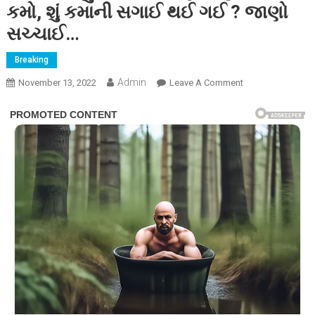
કમો, શું કમાની સગાઈ થઈ ગઈ ? જાણો
સચ્ચાઈ…
Breaking
Admin
On
November 13, 2022
Leave A Comment
બેન્ડવાજા
ફુલહાર
અને
સુંદર
યુવતી
સાથે
કમો,
શું
કમાની
સગાઈ
થઈ
ગઈ
?
જાણો