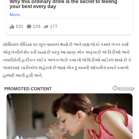
સોશિયલ મીડિયા પર ખૂબ વાયરલ થયો છે અને ઘણા લોકો કમાવે લગ્ન કર્યા
એવુ લખીને શેર કરી રહ્યા છે પરંતુ આ માત્ર એક અફવા છે એ વિડીઓ અને
તસવીરોની હકીકત કાંઈક અલગ જ છે કમા નો જે વિડીઓ વાઈરલ થયો છે તે
અમદાવાદ ના નિકોલ શહેરનો છે જ્યાં એક દુકાનની ઓપનીગં વખતે કમાએ
હાજરી આપી હતી અને.