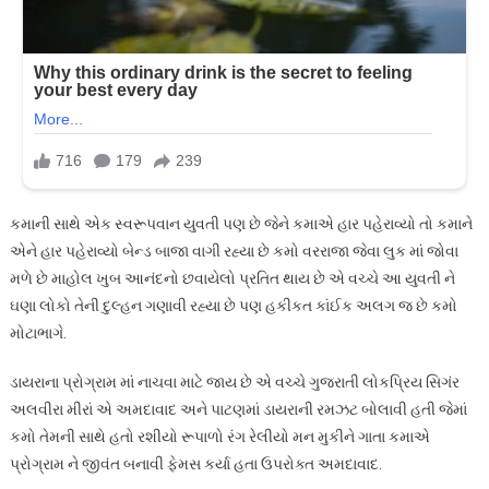
કમાની સાથે એક સ્વરૂપવાન યુવતી પણ છે જેને કમાએ હાર પહેરાવ્યો તો કમાને
એને હાર પહેરાવ્યો બેન્ડ બાજા વાગી રહ્યા છે કમો વરરાજા જેવા લુક માં જોવા
મળે છે માહોલ ખુબ આનંદનો છવાયેલો પ્રતિત થાય છે એ વચ્ચે આ યુવતી ને
ઘણા લોકો તેની દુલ્હન ગણાવી રહ્યા છે પણ હકીકત કાંઈક અલગ જ છે કમો
મોટાભાગે.
ડાયરાના પ્રોગ્રામ માં નાચવા માટે જાય છે એ વચ્ચે ગુજરાતી લોકપ્રિય સિગંર
અલવીરા મીરાં એ અમદાવાદ અને પાટણમાં ડાયરાની રમઝટ બોલાવી હતી જેમાં
કમો તેમની સાથે હતો રશીયો રૂપાળો રંગ રેલીયો મન મુકીને ગાતા કમાએ
પ્રોગ્રામ ને જીવંત બનાવી ફેમસ કર્યા હતા ઉપરોક્ત અમદાવાદ.