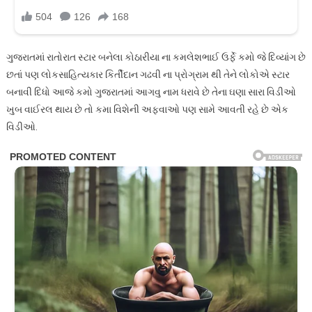
ગુજરાતમાં રાતોરાત સ્ટાર બનેલા કોઠારીયા ના કમલેશભાઈ ઉર્ફે કમો જે દિવ્યાંગ છે
છતાં પણ લોકસાહિત્યકાર કિર્તીદાન ગઢવી ના પ્રોગ્રામ થી તેને લોકોએ સ્ટાર
બનાવી દિધો આજે કમો ગુજરાતમાં આગવુ નામ ધરાવે છે તેના ઘણા સારા વિડીઓ
ખુબ વાઈરલ થાય છે તો કમા વિશેની અફવાઓ પણ સામે આવતી રહે છે એક
વિડીઓ.