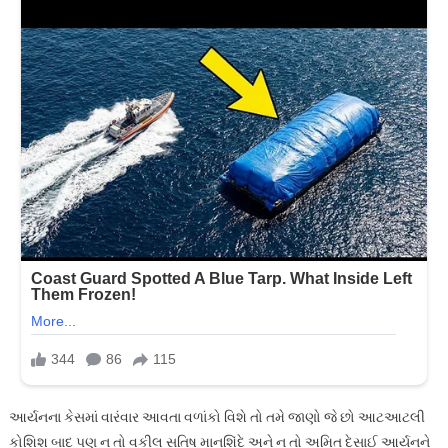
આર્યનના કેસમાં વારંવાર આવતા વળાંકો વિશે તો તમે જાણો જે છો આટઆટલી
કોશિશ બાદ પણ ન તો વકીલ સતિષ માનશિંદે અને ન તો અમિત દેસાઈ આર્યનને