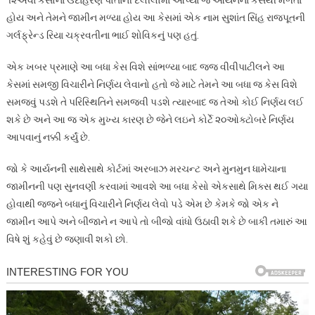
હોય અને તેમને જામીન મળ્યા હોય આ કેસમાં એક નામ સુશાંત સિંહ રાજપૂતની
ગર્લફ્રેન્ડ રિયા ચક્રવતીના ભાઈ શોવિકનું પણ હતું.
એક ખબર પ્રમાણે આ બધા કેસ વિશે સાંભળ્યા બાદ જજ વીવીપાટીલને આ
કેસમાં સમજી વિચારીને નિર્ણય લેવાનો હતો જે માટે તેમને આ બધા જ કેસ વિશે
સમજવું પડશે તે પરિસ્થિતિને સમજવી પડશે ત્યારબાદ જ તેઓ કોઈ નિર્ણય લઈ
શકે છે અને આ જ એક મુખ્ય કારણ છે જેને લઇને કોર્ટે ૨૦ઓક્ટોબરે નિર્ણય
આપવાનું નક્કી કર્યું છે.
જો કે આર્યનની સાથેસાથે કોર્ટમાં અરબાઝ મરચન્ટ અને મુનમુન ધામેચાના
જામીનની પણ સુનવણી કરવામાં આવશે આ બધા કેસો એકસાથે મિક્સ થઈ ગયા
હોવાથી જજને બધાનું વિચારીને નિર્ણય લેવો પડે એમ છે કેમકે જો એક ને
જામીન આપે અને બીજાને ન આપે તો બીજો વાંધો ઉઠાવી શકે છે બાકી તમારું આ
વિષે શું કહેવું છે જણાવી શકો છો.