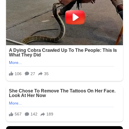
નથી
રાખી
રહ્યા
પરંતુ
જામીન
ન
આપવાનું
આ
છે
મુખ્ય
કારણ…