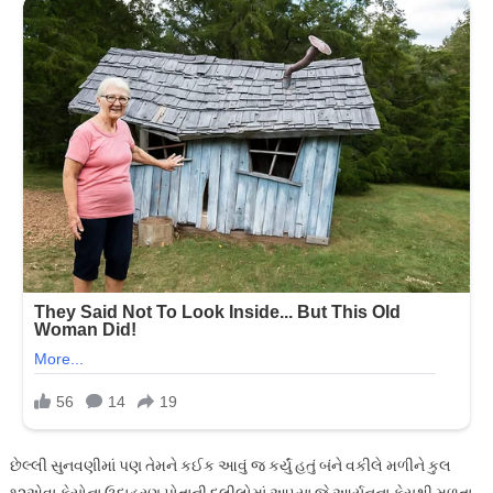
છેલ્લી સુનવણીમાં પણ તેમને કઈક આવું જ કર્યું હતું બંને વકીલે મળીને કુલ
૧૨એવા કેસોના ઉદાહરણ પોતાની દલીલોમાં આપ્યા જે આર્યનના કેસથી મળતા