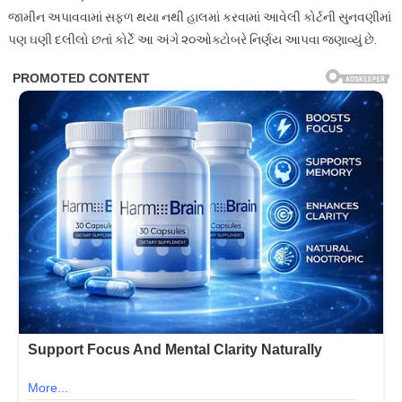
જામીન અપાવવામાં સફળ થયા નથી હાલમાં કરવામાં આવેલી કોર્ટની સુનવણીમાં
પણ ઘણી દલીલો છતાં કોર્ટે આ અંગે ૨૦ઓક્ટોબરે નિર્ણય આપવા જણાવ્યું છે.