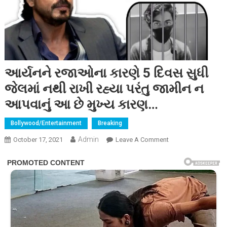
આર્યનને રજાઓના કારણે 5 દિવસ સુધી
જેલમાં નથી રાખી રહ્યા પરંતુ જામીન ન
આપવાનું આ છે મુખ્ય કારણ…
Bollywood/Entertainment
Breaking
Admin
On
October 17, 2021
Leave A Comment
આર્યનને
રજાઓના
કારણે
5
દિવસ
સુધી
જેલમાં