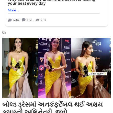
Cli
બોલ્ડ ડ્રેસમાં અનકંફર્ટેબલ થઈ અક્ષય
કુમારની અભિનેત્રી, જુવો…