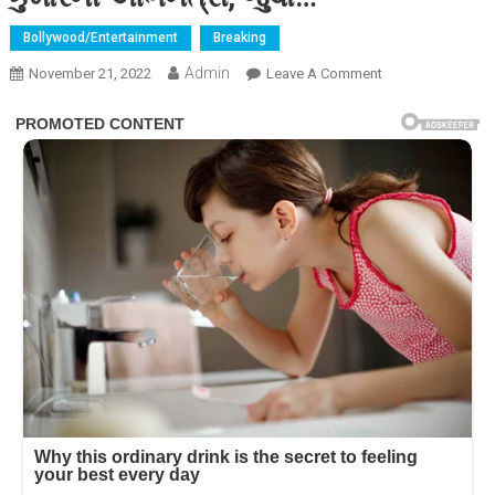
Bollywood/Entertainment
Breaking
Admin
On
November 21, 2022
Leave A Comment
બોલ્ડ
ડ્રેસમાં
અનકંફર્ટેબલ
થઈ
અક્ષય
કુમારની
અભિનેત્રી,
જુવો…