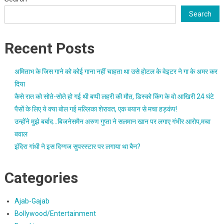
Search
Recent Posts
अमिताभ के जिस गाने को कोई गाना नहीं चाहता था उसे होटल के वेइटर ने गा के अमर कर
दिया
कैसे रात को सोते-सोते हो गई थी बप्पी लहरी की मौत, डिस्को किंग के वो आखिरी 24 घंटे
पैसों के लिए ये क्या बोल गई मल्लिका शेरावत, एक बयान से मचा हड़कंप!
उन्होंने मुझे बर्बाद…बिजनेसमैन अरुण गुप्ता ने सलमान खान पर लगाए गंभीर आरोप,मचा
बवाल
इंदिरा गांधी ने इस दिग्गज सुपरस्टार पर लगाया था बैन?
Categories
Ajab-Gajab
Bollywood/Entertainment