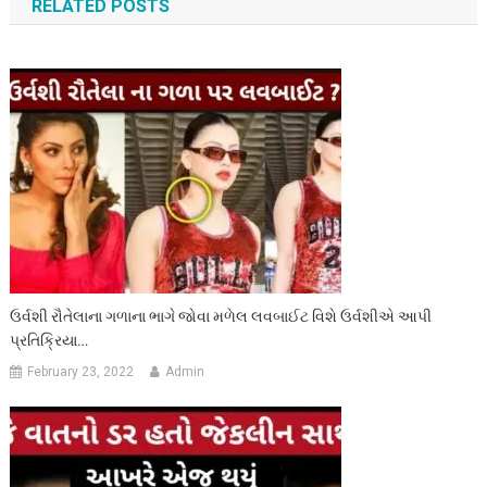
RELATED POSTS
ઉર્વશી રૌતેલાના ગળાના ભાગે જોવા મળેલ લવબાઈટ વિશે ઉર્વશીએ આપી
પ્રતિક્રિયા…
February 23, 2022
Admin