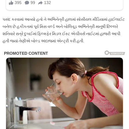
પસંદ કરવામાં આવ્યો હતો તે અભિનેત્રી હાલમાં સોસીયલ મીડિયામાં હાઈલાઈટ
બનેલ છે હકીકતમાં પૂર્વ મિસ વર્લ્ડ અને બોલિવૂડ અભિનેત્રી માનુષી છિલ્લરે
શનિવારે રાત્રે દુબઈમાં ફિલ્મફેર મિડલ ઈસ્ટ એચીવર્સ નાઈટમાં હાજરી આપી
હતી જ્યાં તેણીએ બોલ્ડ અંદાજમાં એન્ટ્રી કરી હતી.