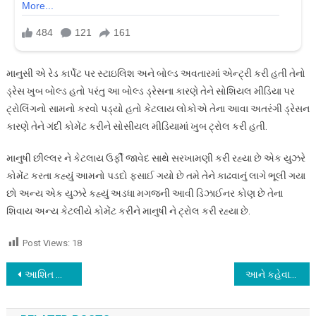
માનુસી એ રેડ કાર્પેટ પર સ્ટાઇલિશ અને બોલ્ડ અવતારમાં એન્ટ્રી કરી હતી તેનો
ડ્રેસ ખુબ બોલ્ડ હતો પરંતુ આ બોલ્ડ ડ્રેસના કારણે તેને સોશિયલ મીડિયા પર
ટ્રોલિંગનો સામનો કરવો પડ્યો હતો કેટલાય લોકોએ તેના આવા અતરંગી ડ્રેસન
કારણે તેને ગંદી કોમેંટ કરીને સોસીયલ મીડિયામાં ખુબ ટ્રોલ કરી હતી.
માનુષી છીલ્લર ને કેટલાય ઉર્ફી જાવેદ સાથે સરખામણી કરી રહ્યા છે એક યુઝરે
કોમેંટ કરતા કહ્યું આમનો પડદો ફસાઈ ગયો છે તમે તેને કાઢવાનું લાગે ભૂલી ગયા
છો અન્ય એક યુઝરે કહ્યું અડધા મગજની આવી ડિઝાઈનર કોણ છે તેના
શિવાય અન્ય કેટલીયે કોમેંટ કરીને માનુષી ને ટ્રોલ કરી રહ્યા છે.
Post Views:
18
Post
આશિત મોદીએ કર્યો શૈલેષ લોઢાને ફોન, વાપશી કરી શકે છે તારક મહેતા શો માં, જાણો રિપોર્ટ…
આને કહેવાય સાચો સ્ટાર, તુષાર કપૂરે એક હાથે દાન કર્યું કે બિજા હાથને પણ ના ખબર પડે…
navigation