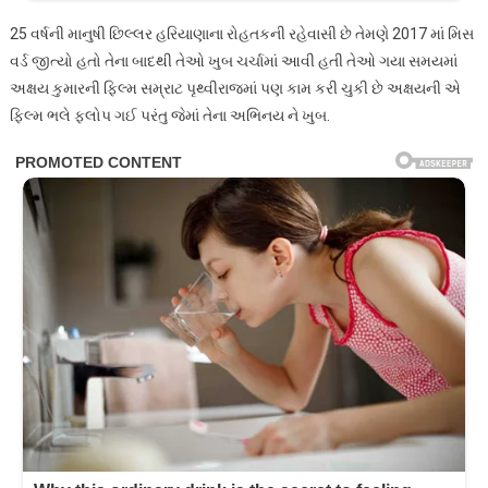
25 વર્ષની માનુષી છિલ્લર હરિયાણાના રોહતકની રહેવાસી છે તેમણે 2017 માં મિસ
વર્ડ જીત્યો હતો તેના બાદથી તેઓ ખુબ ચર્ચામાં આવી હતી તેઓ ગયા સમયમાં
અક્ષય કુમારની ફિલ્મ સમ્રાટ પૃથ્વીરાજમાં પણ કામ કરી ચુકી છે અક્ષયની એ
ફિલ્મ ભલે ફ્લોપ ગઈ પરંતુ જેમાં તેના અભિનય ને ખુબ.