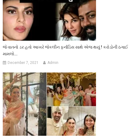
જે વાતનો ડર હતો આખરે જેકલીન ફર્નાડિસ સાથે એજ થયું ! કરોડોની ઠગાઈ
મામલો…
December 7, 2021
Admin