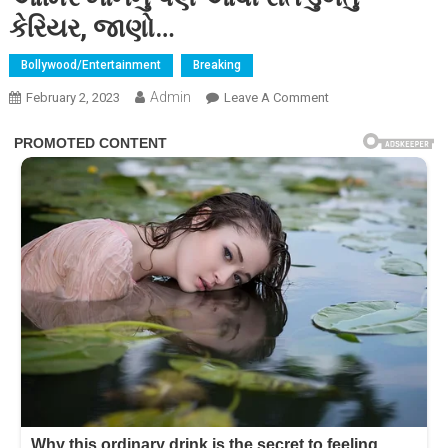
કેરિયર, જાણો…
Bollywood/Entertainment
Breaking
Admin
On
February 2, 2023
Leave A Comment
સલમાન
ખાન
હવે
શાહરુખ
બાદ
બચાવશે
આમિર
ખાનનું
પણ
આવી
રીતે
ડુબતુ
કેરિયર,
જાણો…