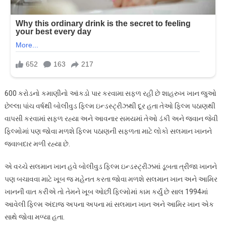
600 કરોડનો કમાણીનો આંકડો પાર કરવામા સફળ રહી છે શાહરુખ ખાન જુઓ
છેલ્લા પાંચ વર્ષથી બોલીવુડ ફિલ્મ ઇન્ડસ્ટ્રીઝથી દૂર હતા તેઓ ફિલ્મ પઠાણથી
વાપસી કરવામાં સફળ રહ્યા અને આવનાર સમયમાં તેઓ ડંકી અને જવાન જેવી
ફિલ્મોમાં પણ જોવા મળશે ફિલ્મ પઠાણની સફળતા માટે લોકો સલમાન ખાનને
જવાબદાર મળી રહ્યા છે.
એ વચ્ચે સલમાન ખાન હવે બોલીવુડ ફિલ્મ ઇન્ડસ્ટ્રીઝમાં ડૂબતા ત્રીજા ખાનને
પણ બચાવવા માટે ખૂબ જ મહેનત કરતા જોવા મળશે સલમાન ખાન અને આમિર
ખાનની વાત કરીએ તો તેમને ખૂબ ઓછી ફિલ્મોમાં કામ કર્યું છે સાલ 1994માં
આવેલી ફિલ્મ અંદાજ અપના અપના માં સલમાન ખાન અને આમિર ખાન એક
સાથે જોવા મળ્યા હતા.