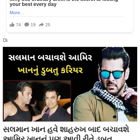
Cli
સલમાન ખાન હવે શાહરુખ બાદ બચાવશે
આમિર ખાનનું પણ આવી રીતે ડુબતુ