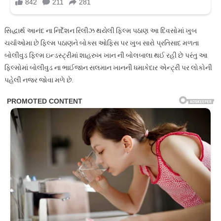
સિદ્ધાર્થ આનંદ ના નિર્દેશન રિલીઝ થયેલી ફિલ્મ પઠાણ આ દિવસોમાં ખુબ
ચર્ચાઓમા છે ફિલ્મ પઠાણને બોક્સ ઓફિસ પર ખુબ સારો પ્રતિસાદ મળતા
બોલીવુડ ફિલ્મ ઇન્ડસ્ટ્રીમાં શાહરુખ ખાન ની બોલબાલા થઈ રહી છે પરંતુ આ
ફિલ્મોમાં બોલીવુડ ના ભાઈજાન સલમાન ખાનની ધમાકેદાર એન્ટ્રી પર લોકોની
પહેલી નજર જોવા મળે છે.