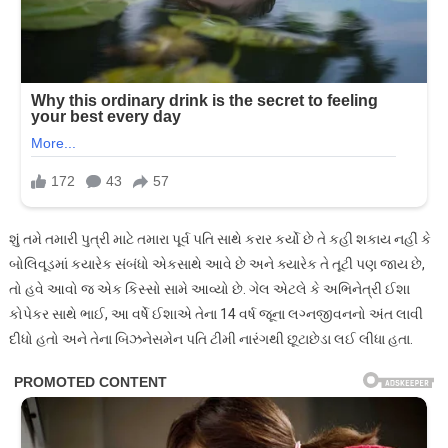
શું તમે તમારી પુત્રી માટે તમારા પૂર્વ પતિ સાથે કરાર કર્યો છે તે કહી શકાય નહીં કે
બોલિવૂડમાં કયારેક સંબંધો એકસાથે આવે છે અને ક્યારેક તે તૂટી પણ જાય છે,
તો હવે આવો જ એક કિસ્સો સામે આવ્યો છે. ગેલ એટલે કે અભિનેત્રી ઈશા
કોપેકર સાથે ભાઈ, આ વર્ષે ઈશાએ તેના 14 વર્ષ જૂના લગ્નજીવનનો અંત લાવી
દીધો હતો અને તેના બિઝનેસમેન પતિ ટીમી નારંગથી છૂટાછેડા લઈ લીધા હતા.