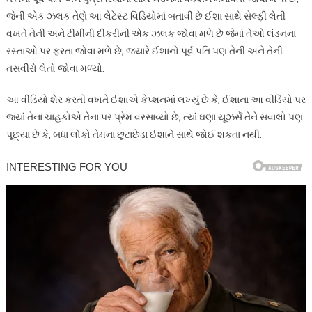
જેની એક ઝલક તેણે આ લેટેસ્ટ વિડિયોમાં બતાવી છે ઈશા સાથે સેલ્ફી લેતી
વખતે તેની અને ટીમીની દીકરીની એક ઝલક જોવા મળે છે જેમાં તેઓ લંડનના
રસ્તાઓ પર ફરતા જોવા મળે છે, જ્યારે ઈશાનો પૂર્વ પતિ પણ તેની અને તેની
તસવીરો લેતો જોવા મળ્યો.
આ વીડિયો શેર કરતી વખતે ઈશાએ કેપ્શનમાં લખ્યું છે કે, ઈશાના આ વીડિયો પર
જ્યાં તેના ચાહકોએ તેના પર પ્રેમ વરસાવ્યો છે, ત્યાં ઘણા યૂઝર્સે તેને સવાલો પણ
પૂછ્યા છે કે, બધા લોકો તેમના છૂટાછેડા ઈશાને સાથે જોઈ શકતા નથી.