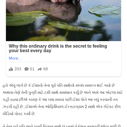
હવે એવું લાગે છે કે ઈશાનો તેના પૂર્વ પતિ સાથેનો સંબંધ સમાપ્ત થઈ ગયો છે
અથવા તેણે તેની પુત્રી માટે ટમી સાથે સમાધાન કર્યું છે અને અમે આ એટલા માટે
કહી રહ્યા છીએ કારણ કે આ બધા સમય પછી ઈશા પોતે આ બધું કરવાની તક
ઝડપી રહી છે , ઈશાએ તેના ઓફિશિયલ ઈન્સ્ટાગ્રામ 2 સાથે એક લેટેસ્ટ રીલ
વીડિયો પોસ્ટ કર્યો છે.
તે તેના પૂર્વ પતિ અને પુત્રી રિયાના સાથે લંડનમાં વેકેશન મનાવતી જોવા મળી છે,