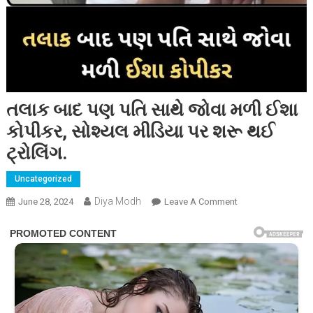
તલાક બાદ પણ પતિ સાથે જોવા મળી ઈશા
કોપીકર, સોશ્યલ મીડિયા પર શરૂ થઈ
ટ્રોલિંગ.
Uncategorized
Diya Modh
On
June 28, 2024
Leave A Comment
તલાક
બાદ
પણ
પતિ
સાથે
જોવા