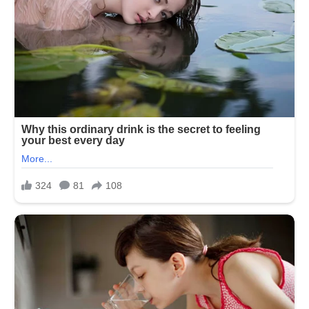
મળી
ઈશા
કોપીકર,
સોશ્યલ
મીડિયા
પર
શરૂ
થઈ
ટ્રોલિંગ.