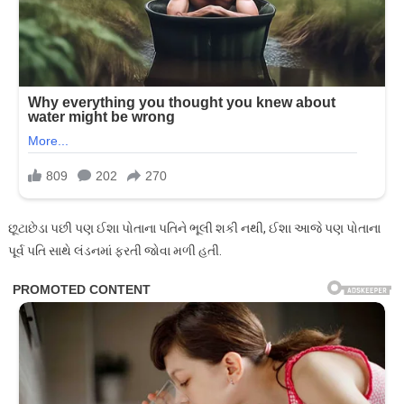
છૂટાછેડા પછી પણ ઈશા પોતાના પતિને ભૂલી શકી નથી, ઈશા આજે પણ પોતાના
પૂર્વ પતિ સાથે લંડનમાં ફરતી જોવા મળી હતી.