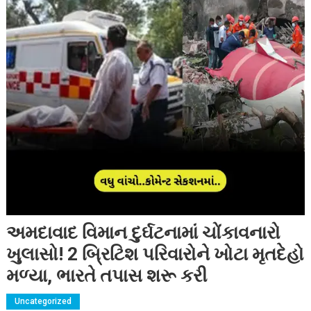
અમદાવાદ વિમાન દુર્ઘટનામાં ચોંકાવનારો
ખુલાસો! 2 બ્રિટિશ પરિવારોને ખોટા મૃતદેહો
મળ્યા, ભારતે તપાસ શરૂ કરી
Uncategorized