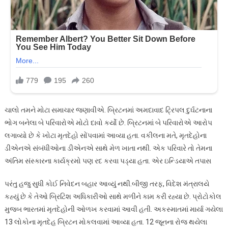
ચાલો તમને મોટા સમાચાર જણાવીએ. બ્રિટનમાં અમદાવાદ ટ્રિપલ દુર્ઘટનાના
ભોગ બનેલા બે પરિવારોએ મોટો દાવો કર્યો છે. બ્રિટનમાં બે પરિવારોએ આરોપ
લગાવ્યો છે કે ખોટા મૃતદેહો સોંપવામાં આવ્યા હતા. વકીલના મતે, મૃતદેહોના
ડીએનએ સંબંધીઓના ડીએનએ સાથે મેળ ખાતા નથી. એક પરિવારે તો તેમના
અંતિમ સંસ્કારના કાર્યક્રમો પણ રદ કરવા પડ્યા હતા. એર ઇન્ડિયાએ તપાસ
પરંતુ હજુ સુધી કોઈ નિવેદન બહાર આવ્યું નથી.બીજી તરફ, વિદેશ મંત્રાલયે
કહ્યું છે કે તેઓ બ્રિટિશ અધિકારીઓ સાથે મળીને કામ કરી રહ્યા છે. પ્રોટોકોલ
મુજબ ભારતમાં મૃતદેહોની ઓળખ કરવામાં આવી હતી. અકસ્માતમાં માર્યા ગયેલા
13 લોકોના મૃતદેહ બ્રિટન મોકલવામાં આવ્યા હતા. 12 જૂનના રોજ થયેલા