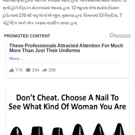
ભારતમાં મૃતદેહોની ઓળખ કરવામાં આવી હતી. અકસ્માતમાં માર્યા ગયેલા 13
મૃતદેહોને બ્રિટન મોકલવામાં આવ્યા હતા. 12 જૂનના રોજ થયેલા વિમાન
દુર્ઘટનામાં 270 થી વધુ લોકોએ જીવ ગુમાવ્યા હતા. વિમાનમાં 53 બ્રિટિશ, 7
પોર્ટુગીઝ અને એક પનામા નાગરિક સવાર હતા.