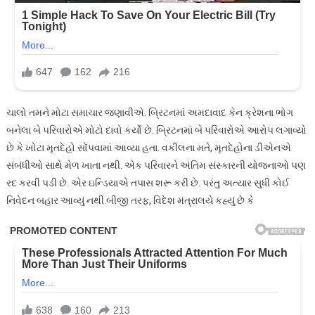
ચાલો તમને મોટા સમાચાર જણાવીએ. બ્રિટનમાં અમદાવાદ કેન ક્રેશના ભોગ
બનેલા બે પરિવારોએ મોટો દાવો કર્યો છે. બ્રિટનમાં બે પરિવારોએ આરોપ લગાવ્યો
છે કે ખોટા મૃતદેહો સોંપવામાં આવ્યા હતા. વકીલના મતે, મૃતદેહોના ડીએનએ
સંબંધીઓ સાથે મેળ ખાતા નથી. એક પરિવારને અંતિમ સંસ્કારની યોજનાઓ પણ
રદ કરવી પડી છે. એર ઇન્ડિયાએ તપાસ શરૂ કરી છે. પરંતુ અત્યાર સુધી કોઈ
નિવેદન બહાર આવ્યું નથી.બીજી તરફ, વિદેશ મંત્રાલયે કહ્યું છે કે