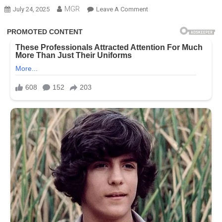
MGR
On
July 24, 2025
Leave A Comment
અમદાવાદ
વિમાન
દુર્ઘટનામાં
ચોંકાવનારો
ખુલાસો!
2
બ્રિટિશ
પરિવારોને
ખોટા
મૃતદેહો
મળ્યા,
ભારતે
તપાસ
શરૂ
કરી