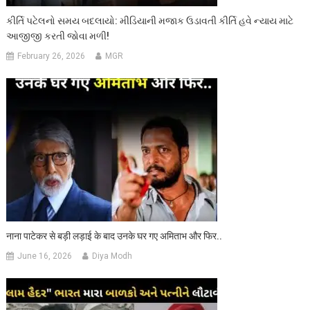
કીર્તિ પટેલનો સમય બદલાયો: મીડિયાની મજાક ઉડાવતી કીર્તિ હવે ન્યાય માટે
આજીજી કરતી જોવા મળી!
February 26, 2026
MGR
नाना पाटेकर से बड़ी लड़ाई के बाद उनके घर गए अमिताभ और फिर..
June 16, 2026
Diya Modh