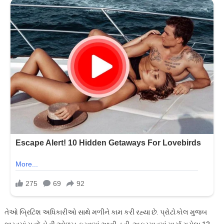
તેઓ બ્રિટિશ અધિકારીઓ સાથે મળીને કામ કરી રહ્યા છે. પ્રોટોકોલ મુજબ