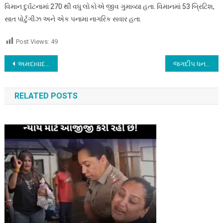
વિમાન દુર્ઘટનામાં 270 થી વધુ લોકોએ જીવ ગુમાવ્યા હતા. વિમાનમાં 53 બ્રિટિશ,
સાત પોર્ટુગીઝ અને એક પનામા નાગરિક સવાર હતા.
Post Views:
49
Post
અમદાવાદ વિમાન દુર્ઘટનામાં જીવ ગુમાવનારા બ્રિટિશ પરિવારોને મળ્યા ખોટા મૃતદેહો !
જગદીપ ધનખડેનું ઉપરાષ્ટ્રપતિ પદ પરથી રાજીનામું ! શું વિપક્ષ કોઈ રમત રમશે?
navigation
RELATED POSTS