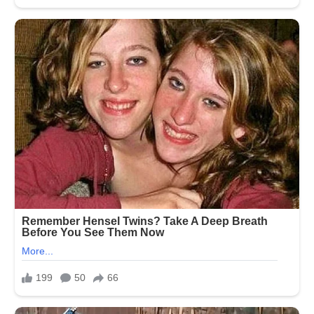
બની
હતી
શર્મશાર
કરનાર
ઘટના.