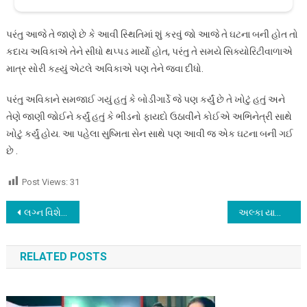
પરંતુ આજે તે જાણે છે કે આવી સ્થિતિમાં શું કરવું જો આજે તે ઘટના બની હોત તો
કદાચ અવિકાએ તેને સીધો થપ્પડ માર્યો હોત, પરંતુ તે સમયે સિક્યોરિટીવાળાએ
માત્ર સોરી કહ્યું એટલે અવિકાએ પણ તેને જવા દીધો.
પરંતુ અવિકાને સમજાઈ ગયું હતું કે બોડીગાર્ડે જે પણ કર્યું છે તે ખોટું હતું અને
તેણે જાણી જોઈને કર્યું હતું કે ભીડનો ફાયદો ઉઠાવીને કોઈએ અભિનેત્રી સાથે
ખોટું કર્યું હોય. આ પહેલા સુષ્મિતા સેન સાથે પણ આવી જ એક ઘટના બની ગઈ
છે .
Post Views:
31
Post
લગ્ન વિશે ચૂપ પણ , બેચલર પાર્ટીના ફોટા કર્યા સોશ્યલ મીડિયા પર શેયર
અલ્કા યાજ્ઞીક થઈ બહેરી, આ વાયરસને લીધે બહેરાશની બીમારીનો ભોગ બની.
navigation
RELATED POSTS