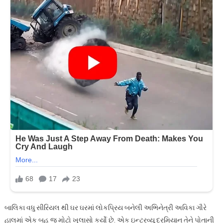
બાલિકા વધુ સીરિયલ થી ઘર ઘરમાં લોકપ્રિય બનેલી અભિનેત્રી અવિકા ગૌરે
હાલમાં એક બહુ જ મોટો ખુલાસો કર્યો છે. એક ઇન્ટરવ્યૂ દરમિયાન તેને પોતાની