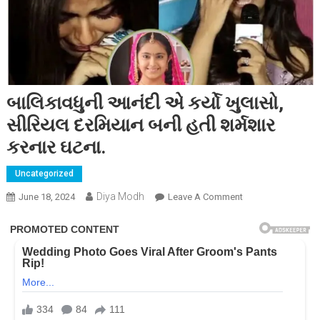
બાલિકાવધુની આનંદી એ કર્યો ખુલાસો,
સીરિયલ દરમિયાન બની હતી શર્મશાર
કરનાર ઘટના.
Uncategorized
Diya Modh
On
June 18, 2024
Leave A Comment
બાલિકાવધુની
આનંદી
એ
કર્યો
ખુલાસો,
સીરિયલ
દરમિયાન