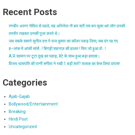
Recent Posts
रणबीर-अरुण गोविल से पहले, यह अभिनेता नौ बार श्री राम बन चुका था! लोग उनकी
तस्वीर रखकर उनकी पूजा करते थे।
जब सबके सामने सुनील दत्त ने राज कुमार का कॉलर पकड़ लिया, सब दंग रह गए
ह–ल!क में अ!की सांसें…! बिगड़ी शहनाज़ की हालत ! फिर जो हुआ वो…!
A.R रहमान पर टूटा दुख का पहाड़, बेटे के साथ हुआ बड़ा हादसा।
विजय थलापति की पत्नी संगीता ने रखी 1 बड़ी शर्त? तलाक का केस लिया वापस!
Categories
Ajab-Gajab
Bollywood/Entertainment
Breaking
Hindi Post
Uncategorized