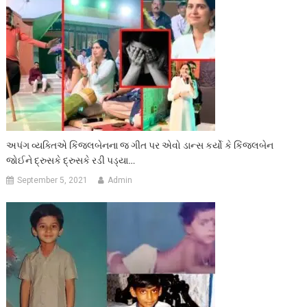
અપંગ વ્યક્તિએ કિંજલબેનના જ ગીત પર એવો ડાન્સ કર્યો કે કિંજલબેન
જોઈને દ્રુસકે દ્રુસકે રડી પડ્યા…
September 5, 2021
Admin