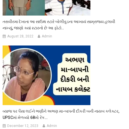
તસવીરમા દેખાતા આ સાઉથ સ્ટારે બોલીવુડના આખાયં સામ્રાજ્ય હલાવી
નાખ્યું, જાણો ક્યાં સ્ટારનો છે આ ફોટો..
August 28, 2022
Admin
વ્યાજ પર પૈસા લઈને ભણીને અભણ મા-બાપની દીકરી બની નાયબ કલેક્ટર,
UPSCમાં મેળવ્યો 68મો રેંક…
December 12, 2023
Admin