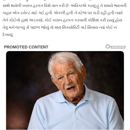
સાથે થયેલી ખરાબ હરકત વિશે વાત કરી છે. અવિકાએ કહ્યું હું તે સમયે ભારતની
બહાર એક ઇવેન્ટ માટે ગઈ હતી. એકલી હતી. તે સ્ટેજ પર ચડી રહી હતી ત્યારે
તેને કોઈનો હાથ અડક્યો, કોઈ ખરાબ હરકત કરવાની કોશિશ કરી રહ્યું હોય
તેવું મને લાગ્યું. મે પાછળ જોયું તો મારા સિક્યોરિટી ગાર્ડ સિવાય ત્યાં કોઈ ન
દેખાયું.