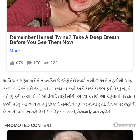
અવિકા સમજી ગઈ કે તે વ્યક્તિ છે જેણે તેને સ્પર્શ કર્યો છે અને તે ફરીથી આવું
કરશે, ગાર્ડ એ ફરી આવું કરવા પ્રયત્ન કર્યો અવિકાએ પાછળ ફરીને પૂછ્યું કે
તમે શું કરી રહ્યા છો તો બોડીગાર્ડે માફી માંગી એટલે કે તેણે આ કહેવાનો પ્રયત્ન
કર્યો, પરંતુ આ અવિકા કહે છે કે તે સમયે તે ખૂબ જ નાની હતી, તેને ખબર નહોતી
કે આવી પરિસ્થિતિને કેવી રીતે હેન્ડલ કરવી, તેનામાં હિંમત નહોતી.