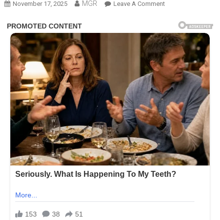
MGR
On
November 17, 2025
Leave A Comment
સ્મૃતિ
મંધાના
દુલ્હન
બનશે,
20
નવેમ્બરે
પલાશ
મુછલ
સાથે
7
ફેરા
લેશે!