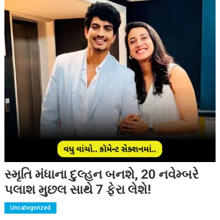
સ્મૃતિ મંધાના દુલ્હન બનશે, 20 નવેમ્બરે
પલાશ મુછલ સાથે 7 ફેરા લેશે!
Uncategorized