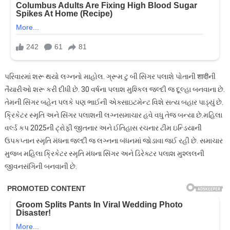
પરિવારમાં શરૂ થયો લગ્નનો માહોલ. ગ્રૂમ ટુ બી સિંગર પલાશે પોતાની शादीની
તૈયારીઓ શરૂ કરી દીધી છે. 30 વર્ષના પલાશ મુશ્કિલ જલ્દી જ દૂલ્હા બનવાના છે.
તેમની સિંગર બહેન પલકે પણ ભાઈની એક્સાઇટમેન્ટ વિશે સત્ય બહાર પાડ્યું છે.
ક્રિકેટર સ્મૃતિ અને સિંગર પલાશની લગ્નસમાચાર હવે વધુ તેજ બન્યા છે.મહિલા
વર્લ્ડ કપ 2025ની ટ્રોફી જીતનાર અને ઈતિહાસ રચનાર ટીમ ઇન્ડિયાની
ઉપકપ્તાન સ્મૃતિ મંધના જલ્દી જ લગ્નના બંધનમાં જોડાવા જઈ રહી છે. સમાચાર
મુજબ મહિલા ક્રિકેટર સ્મૃતિ મંધના સિંગર અને ડિરેક્ટર પલાશ મુશ્લલની
જીવનસંગિની બનવાની છે.