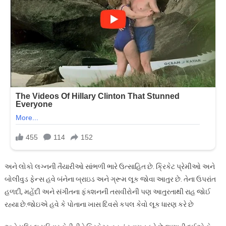
અને લોકો લગ્નની તૈયારીઓ સાંભળી ભારે ઉત્સાહિત છે. ક્રિકેટ પ્રેમીઓ અને
બોલીવુડ ફેન્સ હવે બંનેના બ્રાઇડ અને ગ્રૂમ લૂક જોવા આતુર છે. તેના ઉપરાંત
હળદી, મહેંદી અને સંગીતના ફંક્શનની તસવીરોની પણ આતુરતાથી રાહ જોઈ
રહ્યા છે.જોઇએ હવે કે પોતાના ખાસ દિવસે કપલ કેવો લૂક ધારણ કરે છે