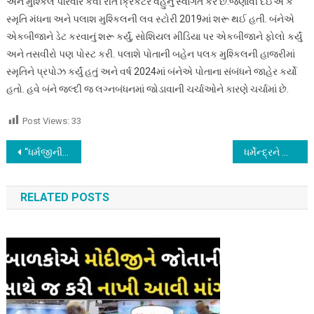
અને મુશ્કિલ પરિવાર કેવી રીતે ક્રિકેટર વહુનું સ્વાગત કરે છે.જણાવી દઈએ કે
સ્મૃતિ મંધના અને પલાશ મુશ્કિલની લવ સ્ટોરી 2019માં શરૂ થઈ હતી. બંનેએ
એકબીજાને ડેટ કરવાનું શરૂ કર્યું, સોશિયલ મીડિયા પર એકબીજાને ફોલો કર્યું
અને તસવીરો પણ પોસ્ટ કરી. પલાશે પોતાની બહેન પલક મુશ્કિલની હાજરીમાં
સ્મૃતિને પ્રપોઝ કર્યું હતું અને વર્ષ 2024માં બંનેએ પોતાના સંબંધને જાહેર કર્યો
હતો. હવે બંને જલ્દી જ લગ્નબંધનમાં જોડાવાની ચર્ચાઓને કારણે ચર્ચામાં છે.
Post Views:
33
Post
“ધર્મજીની રાહ જોતા ફક્ત 15 મિનિટમાં સુપરહીટ હુકુમતની સ્ક્રિપ્ટ બની ગઈ” – અનિલ શર્મા
ધર્મેન્દ્રને જોઈને શત્રુઘ્ન સિંહા પણ બીજા લગ્ન કરવા માટે નીકળી ગયા !
navigation
RELATED POSTS