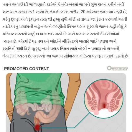
તમને અગાઉથી જ જણાવી દઈએ કે નવેમ્બરમાં જ બંને શુભ લગ્ન કરીને નવી
શરૂઆત કરવા જઈ રહ્યા છે. તેમની લગ્ન તારીખ 20 નવેમ્બર જણાવાઈ રહી છે,
પરંતુ દૂલ્હા અને દૂલ્હન તરફથી હજુ સુધી કોઈ સત્તાવાર જાહેરાત કરવામાં આવી
નથી.પરંતુ પલાશની બહેન અને જાણીતી સિંગર પલક મુશ્લલે જરૂર કહી દીધું કે
પરિવાર લગ્નનો માહોલ શરૂ થઈ ગયો છે અને પલાશ લગ્નની તૈયારીઓમાં
વ્યસ્ત છે. એરપોર્ટ પર પલકને જોઈને મીડિયાએ જયારે ભાઈ પલાશ અને
સ્મૃતિની शादी વિશે પૂછ્યું ત્યારે પલક સ્મિત સાથે બોલી – પલાશ તો લગ્નની
તૈયારીમાં વ્યસ્ત છે.પલકનો આ જવાબ સોશિયલ મીડિયા પર ધૂમ મચાવી રહ્યો છે