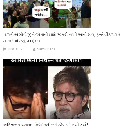
બાળકોએ મોદીજીને જોતાની સાથે જ કરી નાખી આવી માંગ, ફરતે વીંટળાઇને
બાળકોએ કર્યું આવું કામ…
July 31, 2023
Samir Baga
અમિતાભ બચ્ચનના નિવેદનથી ભારે હોબાળો મચી ગયો!