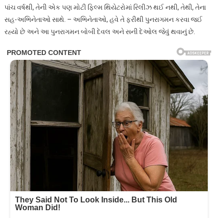
પાંચ વર્ષથી, તેની એક પણ મોટી ફિલ્મ થિયેટરોમાં રિલીઝ થઈ નથી, તેથી, તેના
સહ-અભિનેતાઓ સાથે. – અભિનેતાઓ, હવે તે ફરીથી પુનરાગમન કરવા જઈ
રહ્યો છે અને આ પુનરાગમન બોબી દેવલ અને સની દેઓલ જેવું થવાનું છે.