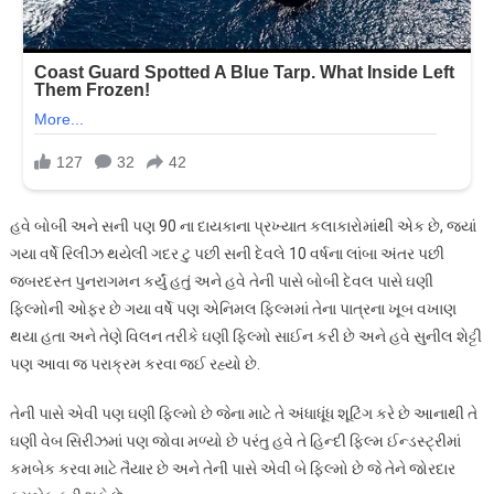
હવે બોબી અને સની પણ 90 ના દાયકાના પ્રખ્યાત કલાકારોમાંથી એક છે, જ્યાં
ગયા વર્ષે રિલીઝ થયેલી ગદર ટુ પછી સની દેવલે 10 વર્ષના લાંબા અંતર પછી
જબરદસ્ત પુનરાગમન કર્યું હતું અને હવે તેની પાસે બોબી દેવલ પાસે ઘણી
ફિલ્મોની ઓફર છે ગયા વર્ષે પણ એનિમલ ફિલ્મમાં તેના પાત્રના ખૂબ વખાણ
થયા હતા અને તેણે વિલન તરીકે ઘણી ફિલ્મો સાઈન કરી છે અને હવે સુનીલ શેટ્ટી
પણ આવા જ પરાક્રમ કરવા જઈ રહ્યો છે.
તેની પાસે એવી પણ ઘણી ફિલ્મો છે જેના માટે તે અંધાધૂંધ શૂટિંગ કરે છે આનાથી તે
ઘણી વેબ સિરીઝમાં પણ જોવા મળ્યો છે પરંતુ હવે તે હિન્દી ફિલ્મ ઈન્ડસ્ટ્રીમાં
કમબેક કરવા માટે તૈયાર છે અને તેની પાસે એવી બે ફિલ્મો છે જે તેને જોરદાર