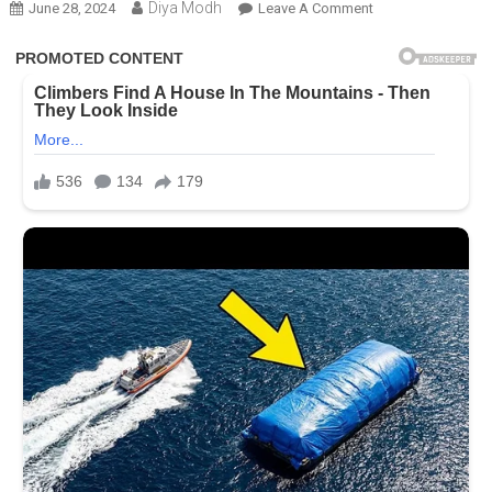
Diya Modh
On
June 28, 2024
Leave A Comment
ફરી
સ્ક્રીન
પર
જોવા
મળશે
સુનિલ
શેટ્ટી,
બે
મોટી
ફિલ્મોથી
કરશે
કમબેક