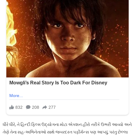
ધીરે ધીરે, તે હિન્દી ફિલ્મ ઉદ્યોગના મોટા એક્શન હીરો તરીકે ઉભરી આવ્યો અને
તેણે તેના સહ-અભિનેતાઓ સાથે જબરદસ્ત પર્ફોર્મન્સ પણ આપ્યું, પરંતુ છેલ્લા