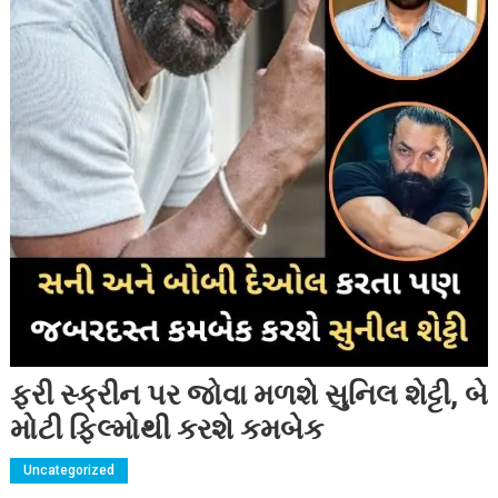
ફરી સ્ક્રીન પર જોવા મળશે સુનિલ શેટ્ટી, બે
મોટી ફિલ્મોથી કરશે કમબેક
Uncategorized