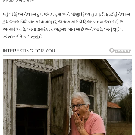
કમબેક કરી શકે છે.
પહેલી ફિલ્મ વેલકમ ટુ ધ જંગલ હશે અને બીજી ફિલ્મ હેરા ફેરી ફર્સ્ટ હું વેલકમ
ટુ ધ જંગલ વિશે વાત કરવા માંગુ છું, જે એક કોમેડી ફિલ્મ બનવા જઈ રહી છે
અત્યારે આ ફિલ્મના ડાયરેક્ટર અહેમદ ખાન જ છે અને આ ફિલ્મનું શૂટિંગ
જોરદાર રીતે થઈ રહ્યું છે.