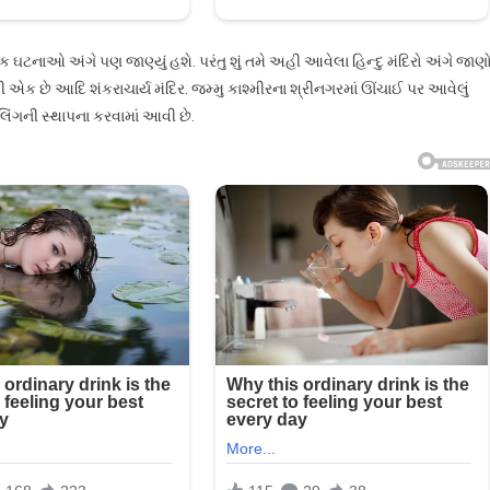
 ઘટનાઓ અંગે પણ જાણ્યું હશે. પરંતુ શું તમે અહી આવેલા હિન્દુ મંદિરો અંગે જાણ
થી એક છે આદિ શંકરાચાર્ય મંદિર. જમ્મુ કાશ્મીરના શ્રીનગરમાં ઊંચાઈ પર આવેલું
લિંગની સ્થાપના કરવામાં આવી છે.