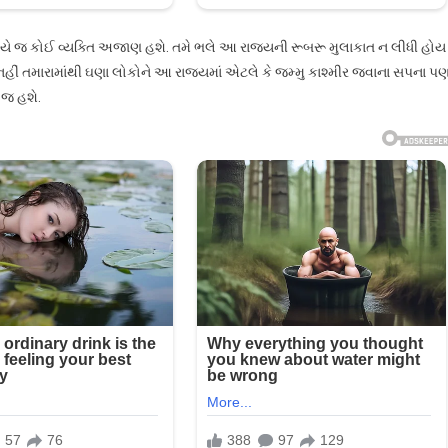
ાગ્યે જ કોઈ વ્યક્તિ અજાણ હશે. તમે ભલે આ રાજ્યની રૂબરૂ મુલાકાત ન લીધી હોય
 નહીં તમારામાંથી ઘણા લોકોને આ રાજ્યમાં એટલે કે જમ્મુ કાશ્મીર જવાના સપના પ
 જ હશે.