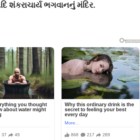
િ શંકરાચાર્ય ભગવાનનું મંદિર.
ીરમાં
લ
ચીન
ચાર્ય
નનું
.