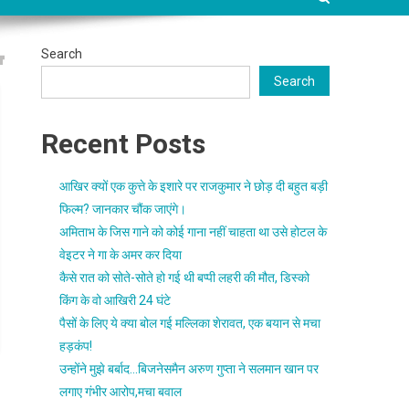
Search
Search
Recent Posts
आखिर क्यों एक कुत्ते के इशारे पर राजकुमार ने छोड़ दी बहुत बड़ी
फिल्म? जानकार चौंक जाएंगे।
अमिताभ के जिस गाने को कोई गाना नहीं चाहता था उसे होटल के
वेइटर ने गा के अमर कर दिया
कैसे रात को सोते-सोते हो गई थी बप्पी लहरी की मौत, डिस्को
किंग के वो आखिरी 24 घंटे
पैसों के लिए ये क्या बोल गई मल्लिका शेरावत, एक बयान से मचा
हड़कंप!
उन्होंने मुझे बर्बाद…बिजनेसमैन अरुण गुप्ता ने सलमान खान पर
लगाए गंभीर आरोप,मचा बवाल