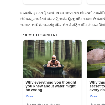
ધ કાશ્મીર ફાઇલ્સ ફિલ્મમાં તમે આ રાજ્ય સાથે જોડાયેલી રાજનીતિક
છો?જમ્મુ કાશ્મીરમાં એક નહિ અનેક હિન્દુ મંદિર આવેલાં છે.જેમાં
ભગવાન આદિ શંકરાચાર્યનું મંદિર એક પૌરાણિક મંદિર છે. જ્યા શિવ