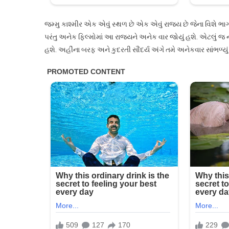
જમ્મુ કાશ્મીર એક એવું સ્થળ છે એક એવું રાજ્ય છે જેના વિશે ભ
પરંતુ અનેક ફિલ્મોમાં આ રાજ્યને અનેક વાર જોયું હશે. એટલું જ
હશે. અહીંના બરફ અને કુદરતી સૌંદર્ય અંગે તમે અનેકવાર સાંભળ્યું