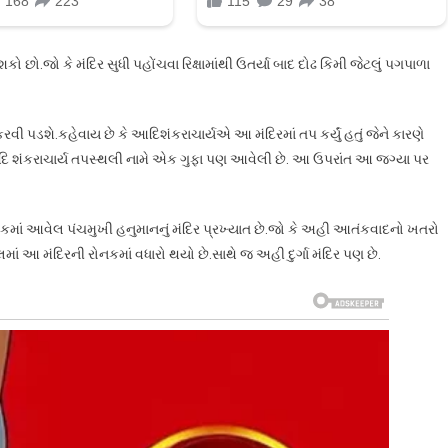
ો છો.જો કે મંદિર સુધી પહોંચવા રિક્ષામાંથી ઉતર્યા બાદ દોઢ કિમી જેટલું પગપાળા
ી પડશે.કહેવાય છે કે આદિશંકરાચાર્યએ આ મંદિરમાં તપ કર્યું હતું જેને કારણે
 આદિ શંકરાચાર્ય તપસ્થલી નામે એક ગુફા પણ આવેલી છે. આ ઉપરાંત આ જગ્યા પર
ચોકમાં આવેલ પંચમુખી હનુમાનનું મંદિર પ્રખ્યાત છે.જો કે અહી આતંકવાદનો ખતરો
ં આ મંદિરની રોનકમાં વધારો થયો છે.સાથે જ અહી દુર્ગા મંદિર પણ છે.