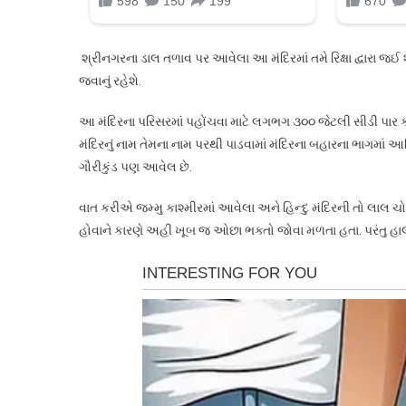
શ્રીનગરના ડાલ તળાવ પર આવેલા આ મંદિરમાં તમે રિક્ષા દ્વારા જઈ શક
જવાનું રહેશે.
આ મંદિરના પરિસરમાં પહોંચવા માટે લગભગ ૩૦૦ જેટલી સીડી પાર કરવ
મંદિરનું નામ તેમના નામ પરથી પાડવામાં મંદિરના બહારના ભાગમાં
ગૌરીકુંડ પણ આવેલ છે.
વાત કરીએ જમ્મુ કાશ્મીરમાં આવેલા અને હિન્દુ મંદિરની તો લાલ 
હોવાને કારણે અહી ખૂબ જ ઓછા ભક્તો જોવા મળતા હતા. પરંતુ હાલમા