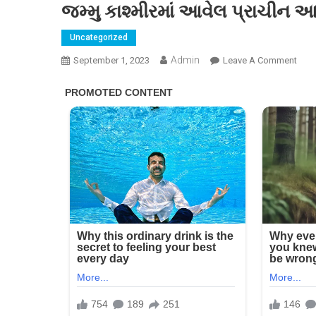
જમ્મુ કાશ્મીરમાં આવેલ પ્રાચીન આદ
Uncategorized
Admin
On
September 1, 2023
Leave A Comment
જમ્મુ
કાશ્મ
આવે
પ્રા
આદિ
શંકરા
ભગવા
મંદિર