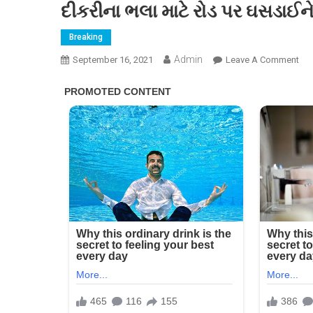
દીકરીના ભલા માટે રોડ પર ઘસડાઈ
Breaking
Admin
On
September 16, 2021
Leave A Comment
દીક
ભલ
માટે
રોડ
પર
ઘસડ
ભર
પો
કર
હત
મા
પછ
આવ
રીત