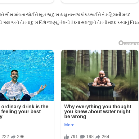
ડીને ભીખ માંગતા જોઈને ખૂબ જ દુઃખ થયું તરતજ પોપટભાઈને તે મહિલાની મદદ
 ગયા અને તેમના દુઃખ વિશે જાણ્યું તેમની વેદના સમજીને તેમની મદદ કરવાનું નિશ્