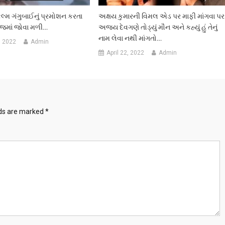
લ્મ ગંગુબાઈનું પ્રમોશન કરતા
અક્ષય કુમારની વિમલ એડ પર માફી માંગવા પર
માં જોવા મળી…
અજય દેવગણે તોડ્યું મૌન અને કહ્યું હું તેનું
નામ લેવા નથી માંગતો…
, 2022
Admin
April 22, 2022
Admin
lds are marked
*