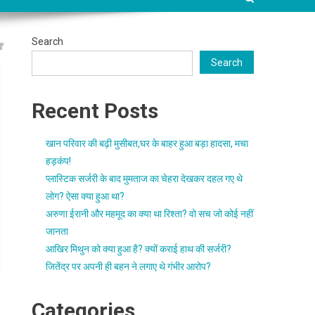
Search
Search
Recent Posts
खान परिवार की बढ़ी मुसीबत,घर के बाहर हुआ बड़ा हादसा, मचा
हड़कंप!
प्लास्टिक सर्जरी के बाद मुमताज का चेहरा देखकर दहल गए थे
लोग? ऐसा क्या हुआ था?
अरुणा ईरानी और महमूद का क्या था रिश्ता? वो सच जो कोई नहीं
जानता
आखिर मिथुन को क्या हुआ है? क्यों कराई हाथ की सर्जरी?
जितेंद्र पर अपनी ही बहन ने लगाए थे गंभीर आरोप?
Categories