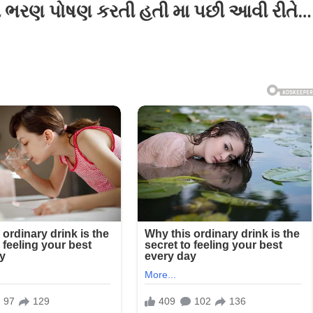
ને ભરણ પોષણ કરતી હતી મા પછી આવી રીતે…
રીના
ા
ાઈને
ણ
ષણ
તી
ી
ી
ી
ે…