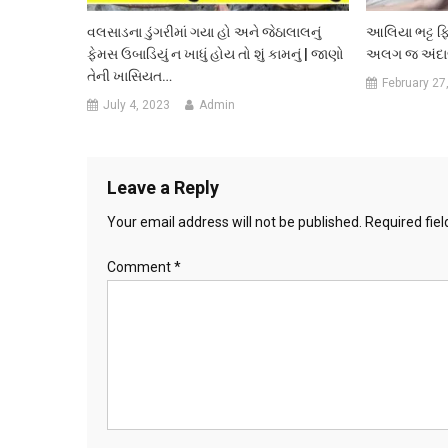
વલસાડના ડુંગરીમાં ગયા હો અને જેઠાલાલનું
આલિયા ભટ્ટ ફિ
ફેમસ ઉબાડિયું ન ખાધું હોય તો શું કામનું | જાણો
અલગ જ અંદાજ
તેની ખાસિયત…
February 27
July 4, 2023
Admin
Leave a Reply
Your email address will not be published.
Required fie
Comment
*