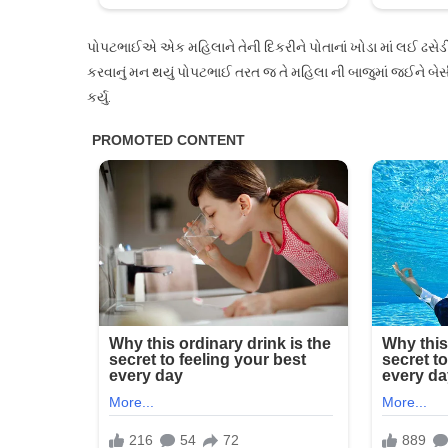
પોપટભાઈએ એક મહિલાને તેની દિકરીને પોતાનાં ખોડા માં લઈ ઢસે
કરવાનું મન થયું પોપટભાઈ તરત જ તે મહિલા ની બાજુમાં જઈને બેસી
કર્યુ.