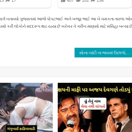
માર્ગ બતાવ્યો ગુજરાતમાં આજે પોપટભાઈ અને ખજૂર ભાઈ આ બે ચમકતા તારલા ઓનુ
કામો કરી લોકોને મદદરૂપ થઇ રહ્યા છે ખરેખર તે ગરીબ માણસો માટે મસિહા બન્યા છે
સોના-ચાંદી ના ભાવમાં ઉછાળો, જાણો આજનો ભાવ