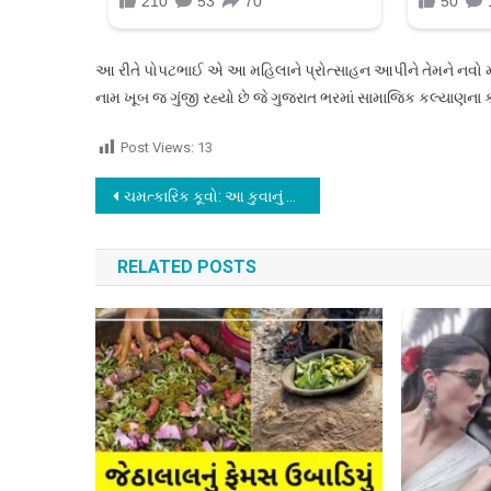
આ રીતે પોપટભાઈ એ આ મહિલાને પ્રોત્સાહન આપીને તેમને નવો 
નામ ખૂબ જ ગુંજી રહ્યો છે જે ગુજરાત ભરમાં સામાજિક કલ્યાણના 
Post Views:
13
Post
ચમત્કારિક કૂવો: આ કુવાનું પાણી પીવાથી અનેક રોગો મટે છે, ખોડીયાળ મંદિર, જાણો ચમત્કારિક..
navigation
RELATED POSTS