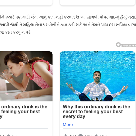
તેને ક્યારે પણ મારી જેમ આવું કામ નહીં કરવા દઉ આ સાંભળી પોપટભાઈનું હૈયું ભરા
 આપી જેથી તે મહિલા તેના પર બેસીને કામ કરી શકે અને તેમને પાંચ દસ રૂપિયા વાળા
 આ કામ કરવું ન પડે.