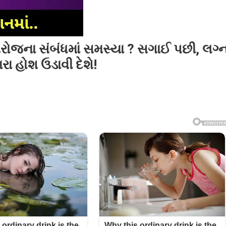
ા સરોજના સંબંધમાં સમસ્યા ? સગાઈ પછી, લગ્
રા હોશ ઉડાવી દેશે!