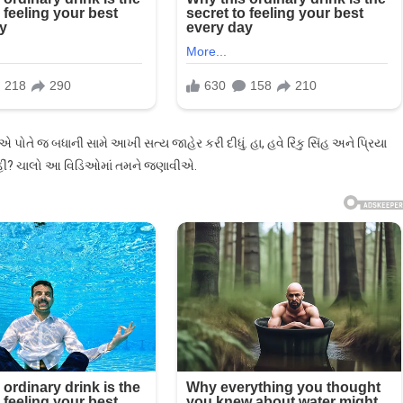
 પોતે જ બધાની સામે આખી સત્ય જાહેર કરી દીધું. હા, હવે રિંકુ સિંહ અને પ્રિયા
ે નહીં? ચાલો આ વિડિઓમાં તમને જણાવીએ.