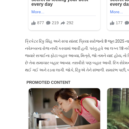
ક્રિકેટર રિંકુ સિંહ અને સપા સાંસદ પ્રિયા સરોજનો 8 જૂન 2025 
નવેમ્બરના રોજ નક્કી કરવામાં આવી હતી. પરંતુ હવે આ લગ્ન 18 નવે
જ્યારે સગાઈના ફોટા બહાર આવ્યા, મિત્રો, જો તમને યાદ હોય, તો રિ
છે તેવા સમાચાર બહાર આવ્યા. તસવીરો પણ બહાર આવી. રિંગ સેરેમની દ
થઈ ગઈ અને રડવા લાગી. જોકે, રિંકુએ તેને સંભાળી. સમારંભ પછી,