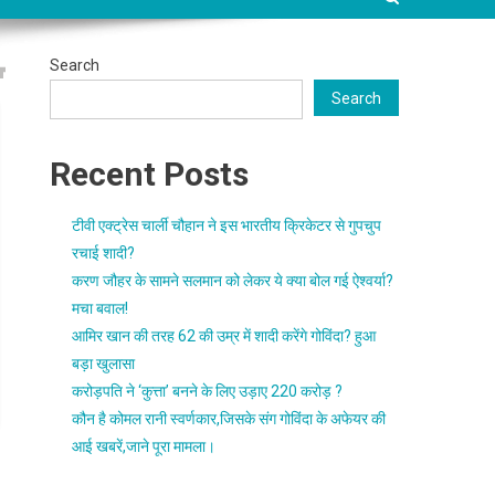
Search
Search
Recent Posts
टीवी एक्ट्रेस चार्ली चौहान ने इस भारतीय क्रिकेटर से गुपचुप
रचाई शादी?
करण जौहर के सामने सलमान को लेकर ये क्या बोल गई ऐश्वर्या?
मचा बवाल!
आमिर खान की तरह 62 की उम्र में शादी करेंगे गोविंदा? हुआ
बड़ा खुलासा
करोड़पति ने ‘कुत्ता’ बनने के लिए उड़ाए 220 करोड़ ?
कौन है कोमल रानी स्वर्णकार,जिसके संग गोविंदा के अफेयर की
आई खबरें,जाने पूरा मामला।