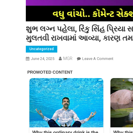
શુભ લગ્ન પહેલા, રિંકુ સિંહ પ્રિય
મુલતવી રાખવામાં આવ્યા, કારણ તમા
Uncategorized
MGR
On
June 24, 2025
Leave A Comment
શુભ
લગ્ન
પહેલા,
રિંકુ
સિંહ
પ્રિયા
સરોજના
સંબંધમાં
સમસ્યા
?