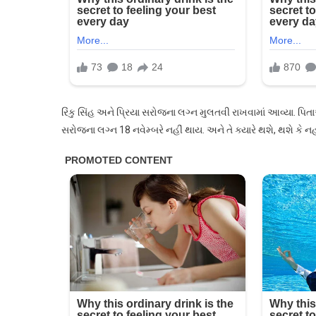
સગાઈ
પછી,
લગ્ન
મુલતવી
રાખવામાં
આવ્યા,
કારણ
રિંકુ સિંહ અને પ્રિયા સરોજના લગ્ન મુલતવી રાખવામાં આવ્યા. પિતાએ
તમારા
સરોજના લગ્ન 18 નવેમ્બરે નહીં થાય. અને તે ક્યારે થશે, થશે ક
હોશ
ઉડાવી
દેશે!