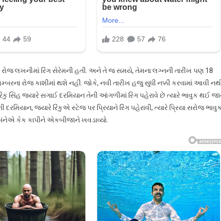
ના રોજ લખનૌમાં રિંગ સેરેમની હતી. અને તે જ સમયે, તેમના લગ્નની તારીખ પણ 18
મ્બરના રોજ કાશીમાં થશે નહીં. જોકે, નવી તારીખ હજુ સુધી નક્કી કરવામાં આવી નથ
ંકુ સિંહ જ્યારે સગાઈ દરમિયાન તેની આંગળીમાં રિંગ પહેરાવે છે ત્યારે ભાવુક થઈ જ
રમિયાન, જ્યારે રિંકુએ સ્ટેજ પર પ્રિયાને રિંગ પહેરાવી, ત્યારે પ્રિયા સરોજ ભાવુ
 બંનેએ કેક કાપીને એકબીજાને ખવડાવ્યો.