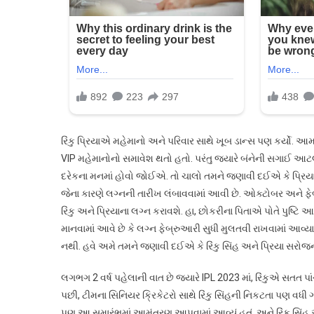
રિંકુ પ્રિયાએ મહેમાનો અને પરિવાર સાથે ખૂબ ડાન્સ પણ કર્યો.
VIP મહેમાનોનો સમાવેશ થતો હતો. પરંતુ જ્યારે બંનેની સગાઈ આટલી
દરેકના મનમાં હોવો જોઈએ. તો ચાલો તમને જણાવી દઈએ કે પ્રિયા સરોજન
જેના કારણે લગ્નની તારીખ લંબાવવામાં આવી છે. ઓક્ટોબર અને ફેબ્ર
રિંકુ અને પ્રિયાના લગ્ન કરાવશે. હા, છોકરીના પિતાએ પોતે પુષ્ટિ આપ
માનવામાં આવે છે કે લગ્ન ફેબ્રુઆરી સુધી મુલતવી રાખવામાં આવ્ય
નથી. હવે અમે તમને જણાવી દઈએ કે રિંકુ સિંહ અને પ્રિયા સરોજ
લગભગ 2 વર્ષ પહેલાની વાત છે જ્યારે IPL 2023 માં, રિંકુએ સતત
પછી, ટીમના સિનિયર ક્રિકેટરો સાથે રિંકુ સિંહની નિકટતા પણ વધી 
પણ આ સમારંભમાં આમંત્રણ આપવામાં આવ્યું હતું. અને રિંકુ સિંહ