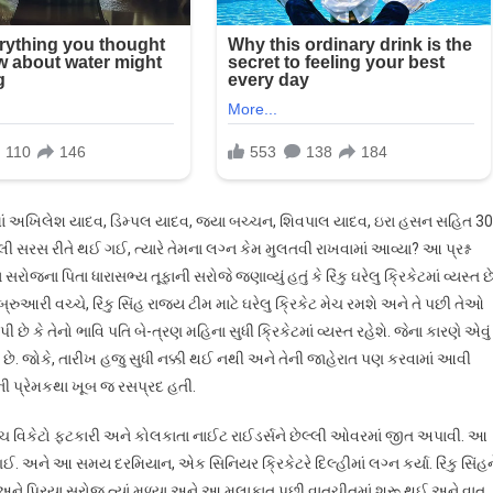
 આમાં અખિલેશ યાદવ, ડિમ્પલ યાદવ, જયા બચ્ચન, શિવપાલ યાદવ, ઇરા હસન સહિત 3
 સરસ રીતે થઈ ગઈ, ત્યારે તેમના લગ્ન કેમ મુલતવી રાખવામાં આવ્યા? આ પ્રશ્ન
ા પિતા ધારાસભ્ય તૂફાની સરોજે જણાવ્યું હતું કે રિંકુ ઘરેલુ ક્રિકેટમાં વ્યસ્ત છે
ુઆરી વચ્ચે, રિંકુ સિંહ રાજ્ય ટીમ માટે ઘરેલુ ક્રિકેટ મેચ રમશે અને તે પછી તેઓ
ી છે કે તેનો ભાવિ પતિ બે-ત્રણ મહિના સુધી ક્રિકેટમાં વ્યસ્ત રહેશે. જેના કારણે એવું
ા છે. જોકે, તારીખ હજુ સુધી નક્કી થઈ નથી અને તેની જાહેરાત પણ કરવામાં આવી
ની પ્રેમકથા ખૂબ જ રસપ્રદ હતી.
 પાંચ વિકેટો ફટકારી અને કોલકાતા નાઈટ રાઈડર્સને છેલ્લી ઓવરમાં જીત અપાવી. આ
ગઈ. અને આ સમય દરમિયાન, એક સિનિયર ક્રિકેટરે દિલ્હીમાં લગ્ન કર્યા. રિંકુ સિંહન
 અને પ્રિયા સરોજ ત્યાં મળ્યા અને આ મુલાકાત પછી વાતચીતમાં શરૂ થઈ અને વાત