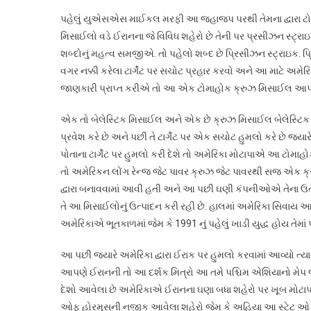
પહેલું યુએસએસ માઈકલ મરફી આ જહાજપ પરથી તેમના દ્વારા ટો
મિસાઈલો વડે ઈરાનના જે વિવિધ શહેરો છે તેની પર પ્રસીઝન સ્ટ્રા
શબ્દોનું મહત્વ સમજીએ. તો પહેલો શબ્દ છે પ્રિસીઝન સ્ટ્રાઇક. 
વગર નક્કી કરેલા ટાર્ગેટ પર સચોટ પ્રહાર કરવો અને આ માટે અ
જાણકારી પ્રાપ્ત કરીએ તો આ એક ટોમાહોક ક્રુઝ મિસાઈલ આપણે 
એક તો બેલેસ્ટિક મિસાઈલ અને એક છે ક્રુઝ મિસાઈલ બેલેસ્ટિક
પ્રવેશ કરે છે અને પછી તે ટાર્ગેટ પર એક સચોટ હુમલો કરે છે જ્
પોતાના ટાર્ગેટ પર હુમલો કરી દેશે તો અમેરિકા મોટાપાએ આ ટોમ
તો અમેરિકન લોંગ રેન્જ જેટ પાવર ક્રુઝ જેટ પાવરથી સજ એક ક
દ્વારા બનાવવામાં આવી હતી અને આ પછી ઘણી કંપનીઓએ તેના ઉત્પ
તે આ મિસાઈલોનું ઉત્પાદન કરી રહી છે. હાલમાં અમેરિકા સિવાય આ
અમેરિકાએ ભૂતકાળમાં જેમ કે 1991 નું પહેલું ખાડી યુદ્ધ હોય તેમા
આ પછી જ્યારે અમેરિકા દ્વારા ઈરાક પર હુમલો કરવામાં આવ્યો ત્
આપણે ઈરાનની તો આ દર્શક મિત્રો આ તમે પશ્ચિમ એશિયાનો મેપ 
દેશો આવેલા છે અમેરિકાએ ઈરાનના ઘણા બધા શહેરો પર ખૂબ મોટા
ઓફ હોરમુસની નજીક આવેલા શહેરો જેમ કે અહિયા આ સ્ટેટ ઓફ 