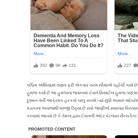
સર્જાશે
પેટ્રોલ
સંકટ?
પશ્ચિમ એશિયામાં તણાવ ફરી એકવાર ચરમ સીમાએ પહોંચી ગયો 
હુમલા કર્યા છે આ હુમલાના જવાબમાં ઈરાને મિસાઈલ હુમલા પણ શરૂ
દુશ્મન તેની આક્રમક હરકતો ચાલુ રાખશે ત્યાં સુધી અમારું ઓપર
ધડાકાના અવાજથી ધરુજી ઉઠ્યા છે રાવો જાણીએ સમાચાર વિસ્તારથી ન
કરવામાં આવ્યો છે કે તેમના દ્વારા ઈરાનની અંદર કેટલાય સૈન્ય ઠ