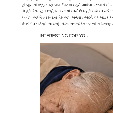
હોરમુસ ની નજીક ઘણા બધા ઈરાનના શહેરો આવેલા છે જેમ કે બંદ
તો હવે ઈરાન દ્વારા જાહેરાત કરવામાં આવી છે કે હવે અમે આ સ્ટ
આવેલા અમેરિકન સેનાના બેસ અલ અજરાક એટલે કે મુઆફક અલ સ
છે. તો દર્શક મિત્રો આ રહ્યું જોર્ડન અને જોર્ડન પણ બીજા વિશ્વયુદ્