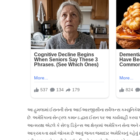
આ હુમલામાં ઈરાનની સેના આઈઆરજીસીના સર્વેલન્સ કમ્યુનિકેશન
છે. અમેરિકાના સેન્ટ્રલ કમાન્ડ દ્વારા ઈરાન પર આ કાર્યવાહી કર
આત્મરક્ષા એટલે કે સેલ્ફ ડિફેન્સ આ ક્ષેત્રમાં અમેરિકન સેના 
આક્રમકતા સામે જોખમ છે આવું જગત જમાદાર અમેરિકાનું કહેવું છે