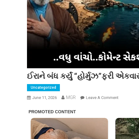
ઈરાને બંધ કર્યું “હોર્મુઝ”ફરી એકવા
Uncategorized
MGR
On
June 11, 2026
Leave A Comment
ઈરાને
બંધ
કર્યું
“હોર્મુઝ”ફરી
એકવાર