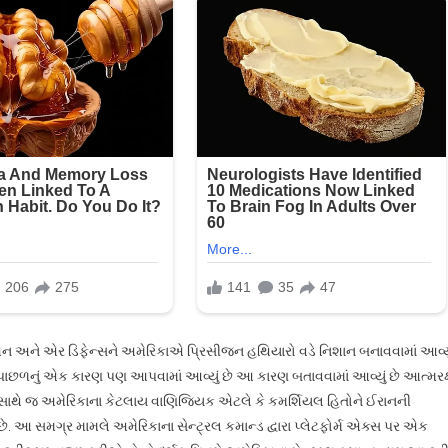
 અને એર ડિફેન્સને અમેરિકાએ પ્રિસીજન હથિયારો વડે નિશાન બનાવવામાં આવ્યુ
વા પાછળનું એક કારણ પણ આપવામાં આવ્યું છે આ કારણ બતાવવામાં આવ્યું છે આત્મરક્
અને સાથે જ અમેરિકાના કેટલાય વાણિજ્યિક એટલે કે કમર્શિયલ હિતોને ઈરાનની
. આ સમગ્ર મામલે અમેરિકાના સેન્ટ્રલ કમાન્ડ દ્વારા પ્લેટફોર્મ એક્સ પર એક