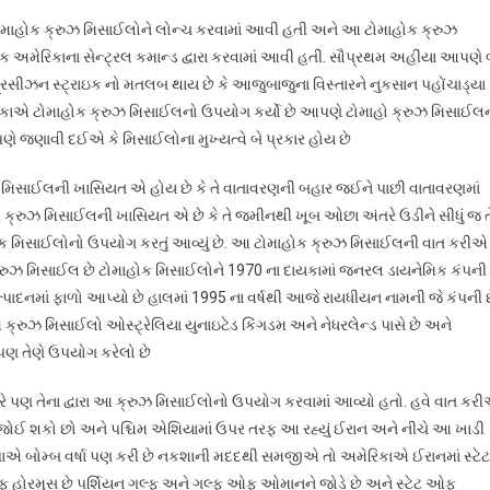
માહોક ક્રુઝ મિસાઈલોને લોન્ચ કરવામાં આવી હતી અને આ ટોમાહોક ક્રુઝ
ઇક અમેરિકાના સેન્ટ્રલ કમાન્ડ દ્વારા કરવામાં આવી હતી. સૌપ્રથમ અહીંયા આપણે 
પ્રિસીઝન સ્ટ્રાઇક નો મતલબ થાય છે કે આજુબાજુના વિસ્તારને નુકસાન પહોંચાડ્યા
મેરિકાએ ટોમાહોક ક્રુઝ મિસાઈલનો ઉપયોગ કર્યો છે આપણે ટોમાહો ક્રુઝ મિસાઈલ
જણાવી દઈએ કે મિસાઈલોના મુખ્યત્વે બે પ્રકાર હોય છે
 મિસાઈલની ખાસિયત એ હોય છે કે તે વાતાવરણની બહાર જઈને પાછી વાતાવરણમાં
યારે ક્રુઝ મિસાઈલની ખાસિયત એ છે કે તે જમીનથી ખૂબ ઓછા અંતરે ઉડીને સીધું જ ત
ાહોક મિસાઈલોનો ઉપયોગ કરતું આવ્યું છે. આ ટોમાહોક ક્રુઝ મિસાઈલની વાત કરીએ
્રુઝ મિસાઈલ છે ટોમાહોક મિસાઈલોને 1970 ના દાયકામાં જનરલ ડાયનેમિક કંપની
ાદનમાં ફાળો આપ્યો છે હાલમાં 1995 ના વર્ષથી આજે રાયધીયન નામની જે કંપની 
 ક્રુઝ મિસાઈલો ઓસ્ટ્રેલિયા યુનાઇટેડ કિંગડમ અને નેધરલેન્ડ પાસે છે અને
ં પણ તેણે ઉપયોગ કરેલો છે
યારે પણ તેના દ્વારા આ ક્રુઝ મિસાઈલોનો ઉપયોગ કરવામાં આવ્યો હતો. હવે વાત કર
જોઈ શકો છો અને પશ્ચિમ એશિયામાં ઉપર તરફ આ રહ્યું ઈરાન અને નીચે આ ખાડી
પાએ બોમ્બ વર્ષા પણ કરી છે નકશાની મદદથી સમજીએ તો અમેરિકાએ ઈરાનમાં સ્ટેટ
હોરમુસ છે પર્શિયન ગલ્ફ અને ગલ્ફ ઓફ ઓમાનને જોડે છે અને સ્ટેટ ઓફ