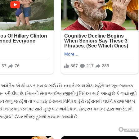
છે અમેરિકાએ થોડાક સમય અગાઉ ઈરાનના કેટલાય મોટા શહેરો પર ખૂબ ભયાનક
 કરી દીધા છે. ઈરાનની સેના આઈઆરજીસીનું નિવેદન સામે આવ્યું છે કે જ્યાં સુધી
ેશન ચાલુ જ રહેશે તો આ તરફ ઈરાનના વિવિધ શહેરો તહેરાનથી લઈને કરાજ બોમ્બ
મસ્કાર જમાવટ સાથે હું છું પાર અમેરિકાના સેન્ટ્રલ કમાન્ડ દ્વારા આજે દાવો
ેકા કાણાઓ ઉપર ભીષણ હુમલો કરવામાં આવ્યો છે.