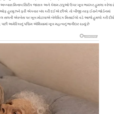
ર અબ્બાસ મિનાબ સિરીક જાસક અને કેશમ ટાપુઓ ઉપર ખૂબ ભયંકર હુમલા કરેલા છ
્રેટ ઓફ હુરમુઝને ફરી એકવાર બંધ કરી દઈએ છીએ. તો બીજી તરફ ઈરાને જોર્ડનમાં
લતી એરબેસ પર ખૂબ મોટાપાએ બેલેસ્ટિક મિસાઈલો વડે આજે હુમલો કરી દીધ
ધ પછી અમેરિકાનું પશ્ચિમ એશિયામાં ખૂબ મહત્વનું ભાગીદાર રહ્યું છે