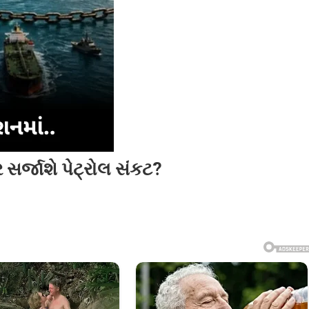
ર સર્જાશે પેટ્રોલ સંકટ?