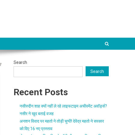
Search
Search
Recent Posts
नसीरुद्दीन शाह क्यों नहीं ले रहे लाइफटाइम अचीवमेंट अवॉर्ड्स?
नसीर ने खुद बताई वजह
अनशन विवाद पर महतो ने तोड़ी चुप्पी! देवेंद्र महतो ने सरकार
को दिए 16 नए प्रस्ताव