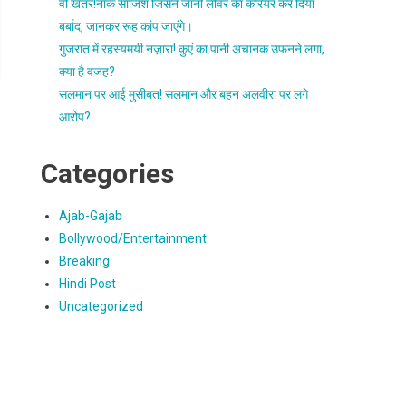
वो खतर!नाक साजिश जिसने जॉनी लीवर का करियर कर दिया
बर्बाद, जानकर रूह कांप जाएंगे।
गुजरात में रहस्यमयी नज़ारा! कुएं का पानी अचानक उफनने लगा,
क्या है वजह?
सलमान पर आई मुसीबत! सलमान और बहन अलवीरा पर लगे
आरोप?
Categories
Ajab-Gajab
Bollywood/Entertainment
Breaking
Hindi Post
Uncategorized