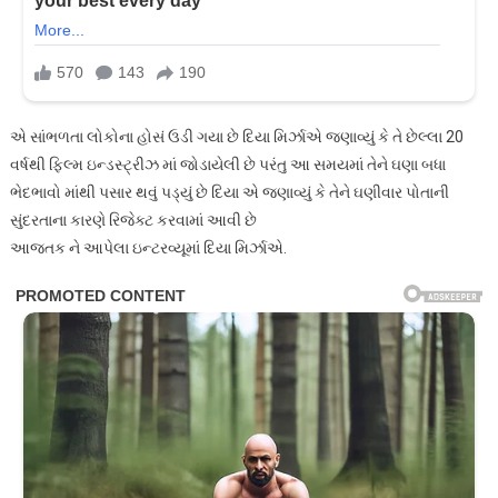
એ સાંભળતા લોકોના હોસં ઉડી ગયા છે દિયા મિર્ઝાએ જણાવ્યું કે તે છેલ્લા 20
વર્ષથી ફિલ્મ ઇન્ડસ્ટ્રીઝ માં જોડાયેલી છે પરંતુ આ સમયમાં તેને ઘણા બધા
ભેદભાવો માંથી પસાર થવું પડ્યું છે દિયા એ જણાવ્યું કે તેને ઘણીવાર પોતાની
સુંદરતાના કારણે રિજેક્ટ કરવામાં આવી છે
આજતક ને આપેલા ઇન્ટરવ્યૂમાં દિયા મિર્ઝાએ.