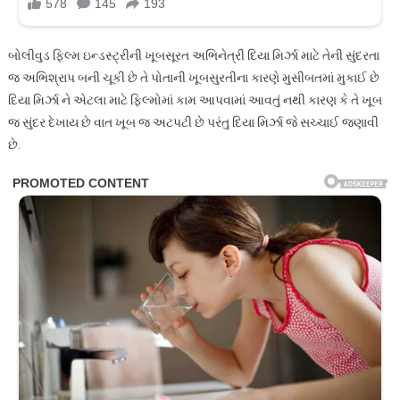
બોલીવુડ ફિલ્મ ઇન્ડસ્ટ્રીની ખૂબસૂરત અભિનેત્રી દિયા મિર્ઝા માટે તેની સુંદરતા
જ અભિશ્રાપ બની ચૂકી છે તે પોતાની ખૂબસુરતીના કારણે મુસીબતમાં મુકાઈ છે
દિયા મિર્ઝા ને એટલા માટે ફિલ્મોમાં કામ આપવામાં આવતું નથી કારણ કે તે ખૂબ
જ સુંદર દેખાય છે વાત ખૂબ જ અટપટી છે પરંતુ દિયા મિર્ઝા જે સચ્ચાઈ જણાવી
છે.