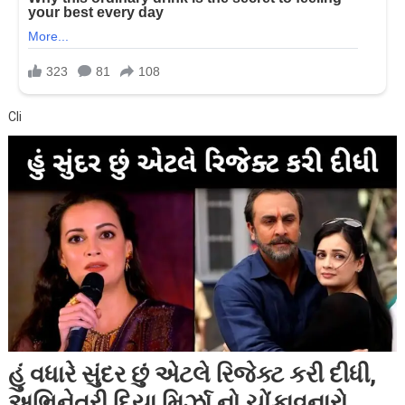
Cli
હું વધારે સુંદર છું એટલે રિજેક્ટ કરી દીધી,
અભિનેત્રી દિયા મિર્ઝા નો ચોંકાવનારો