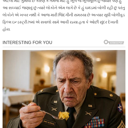
એટલા માટે ગુમાવી છે કારણ કે તેમના માટે હું ખૂબ જ ખૂબસૂરત છું જ્યારે પણ હું
આ સચ્ચાઈ જણાવું છું ત્યારે લોકોને એમ લાગે છે કે હું ઘમંડમાં બોલી રહી છું પરંતુ
લોકોને એ ખબર નથી કે આજ મારી જિંદગીની સમસ્યા છે અત્યાર સુધી બોલીવુડ
ફિલ્મ ઇન્ડસ્ટ્રીઝમાં એ સવાલો સામે આવી રહ્યા હતા કે ઓછી સુંદર દેખાતી
હોય.