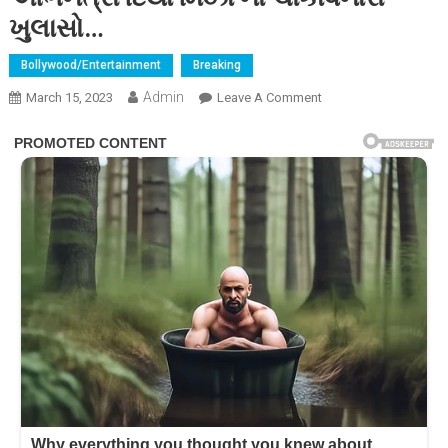
ખુલાસો…
Bollywood/Entertainment
Breaking
Admin
On
March 15, 2023
Leave A Comment
હું
વધારે
સુંદર
છું
એટલે
રિજેક્ટ
કરી
દીધી,
અભિનેત્રી
દિયા
મિર્ઝા
નો
ચોંકાવનારો
ખુલાસો…