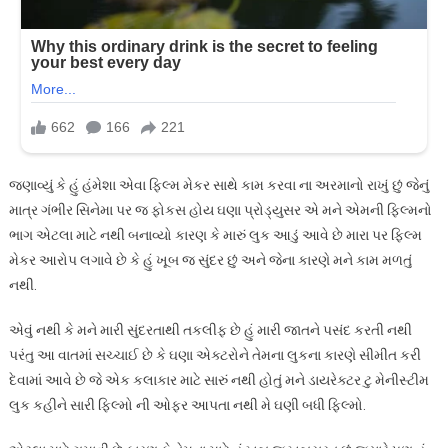
જણાવ્યું કે હું હંમેશા એવા ફિલ્મ મેકર સાથે કામ કરવા ના અરમાનો રાખું છું જેનું
માત્ર ગંભીર સિનેમા પર જ ફોકસ હોય ઘણા પ્રોડ્યુસર એ મને એમની ફિલ્મનો
ભાગ એટલા માટે નથી બનાવ્યો કારણ કે મારું લુક આડું આવે છે મારા પર ફિલ્મ
મેકર આરોપ લગાવે છે કે હું ખૂબ જ સુંદર છું અને જેના કારણે મને કામ મળતું
નથી.
એવું નથી કે મને મારી સુંદરતાથી તકલીફ છે હું મારી જાતને પસંદ કરતી નથી
પરંતુ આ વાતમાં સચ્ચાઈ છે કે ઘણા એક્ટરોને તેમના લુકના કારણે સીમીત કરી
દેવામાં આવે છે જે એક કલાકાર માટે સારું નથી હોતું મને ડાયરેક્ટર ટુ મેનીસ્ટીમ
લુક કહીને સારી ફિલ્મો ની ઓફર આપતા નથી મે ઘણી બધી ફિલ્મો.