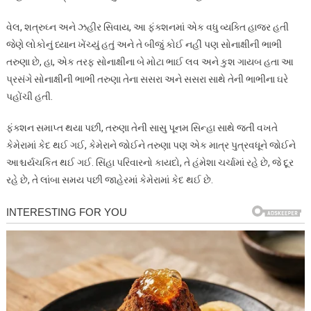
વેલ, શત્રુઘ્ન અને ઝહીર સિવાય, આ ફંક્શનમાં એક વધુ વ્યક્તિ હાજર હતી
જેણે લોકોનું ધ્યાન ખેંચ્યું હતું અને તે બીજું કોઈ નહીં પણ સોનાક્ષીની ભાભી
તરુણા છે, હા, એક તરફ સોનાક્ષીના બે મોટા ભાઈ લવ અને કુશ ગાયબ હતા આ
પ્રસંગે સોનાક્ષીની ભાભી તરુણા તેના સસરા અને સસરા સાથે તેની ભાભીના ઘરે
પહોંચી હતી.
ફંક્શન સમાપ્ત થયા પછી, તરુણા તેની સાસુ પૂનમ સિન્હા સાથે જતી વખતે
કેમેરામાં કેદ થઈ ગઈ, કેમેરાને જોઈને તરુણા પણ એક માત્ર પુત્રવધૂને જોઈને
આશ્ચર્યચકિત થઈ ગઈ. સિંહા પરિવારનો કાયદો, તે હંમેશા ચર્ચામાં રહે છે, જે દૂર
રહે છે, તે લાંબા સમય પછી જાહેરમાં કેમેરામાં કેદ થઈ છે.