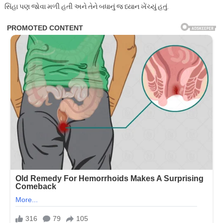
સિંહા પણ જોવા મળી હતી અને તેને બધાનું જ ધ્યાન ખેંચ્યું હતું.