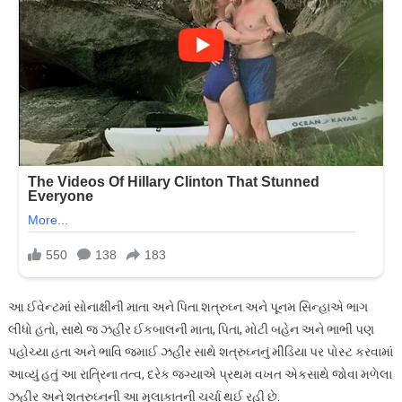
આ ઈવેન્ટમાં સોનાક્ષીની માતા અને પિતા શત્રુઘ્ન અને પૂનમ સિન્હાએ ભાગ
લીધો હતો, સાથે જ ઝહીર ઈકબાલની માતા, પિતા, મોટી બહેન અને ભાભી પણ
પહોચ્યા હતા અને ભાવિ જમાઈ ઝહીર સાથે શત્રુઘ્નનું મીડિયા પર પોસ્ટ કરવામાં
આવ્યું હતું આ રાત્રિના તત્વ, દરેક જગ્યાએ પ્રથમ વખત એકસાથે જોવા મળેલા
ઝહીર અને શત્રુઘ્નની આ મુલાકાતની ચર્ચા થઈ રહી છે.