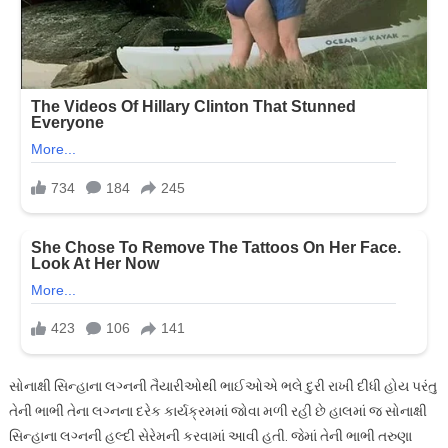
સોનાક્ષી સિન્હાના લગ્નની તૈયારીઓથી ભાઈઓએ ભલે દુરી રાખી દીધી હોય પરંતુ
તેની ભાભી તેના લગ્નના દરેક કાર્યક્રમમાં જોવા મળી રહી છે હાલમાં જ સોનાક્ષી
સિન્હાના લગ્નની હલ્દી સેરેમની કરવામાં આવી હતી. જેમાં તેની ભાભી તરુણા