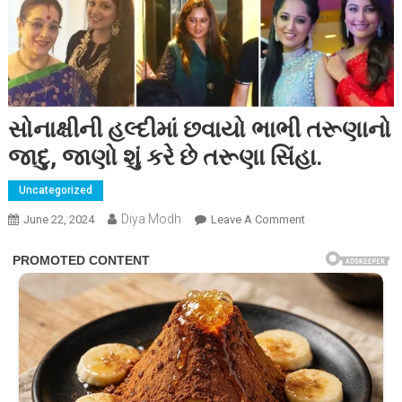
સોનાક્ષીની હલ્દીમાં છવાયો ભાભી તરૂણાનો
જાદુ, જાણો શું કરે છે તરૂણા સિંહા.
Uncategorized
Diya Modh
On
June 22, 2024
Leave A Comment
સોનાક્ષીની
હલ્દીમાં
છવાયો
ભાભી
તરૂણાનો
જાદુ,
જાણો
શું