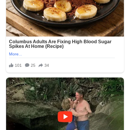
કરે
છે
તરૂણા
સિંહા.