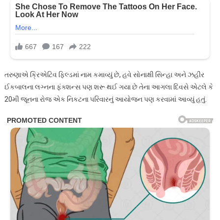
તરુણાએ ક્રિએટિવ ફિલ્ડમાં નામ કમાવ્યું છે, હવે સોનાક્ષી સિન્હા અને ઝહીર
ઈકબાલના લગ્નના ફંક્શન્સ પણ શરૂ થઈ ગયા છે તેના આગલા દિવસે એટલે કે
20મી જૂનના રોજ એક નિકટના પરિવારનું આયોજન પણ કરવામાં આવ્યું હતું.