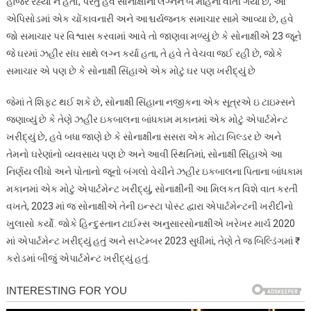
હાજર રહ્યો ન હતો, પરંતુ હવે સોનાક્ષીના લગ્નને બે મહિના વીતી ગયા છે, આ
એપિસોડમાં એક ચોંકાવનારી અને આશ્ચર્યજનક સમાચાર સામે આવ્યા છે, હવે
જો સમાચાર પર વિશ્વાસ કરવામાં આવે તો જાણવા મળ્યું છે કે સોનાક્ષીએ 23 જૂને
જે ઘરમાં ઝહીર સંઘ સાથે લગ્ન કર્યા હતા, તે હવે તે વેચવા જઈ રહી છે, જોકે
સમાચાર એ પણ છે કે સોનાક્ષી સિંહાએ એક મોટું ઘર પણ ખરીદ્યું છે
જેમાં તે શિફ્ટ થઈ શકે છે, સોનાક્ષી સિંહાના નજીકના એક સૂત્રએ ઇ ટાઇમ્સને
જણાવ્યું છે કે તેણે ઝહીર ઇકબાલના બાંધકામ મકાનમાં એક મોટું એપાર્ટમેન્ટ
ખરીદ્યું છે, હવે બધા જાણે છે કે સોનાક્ષીના સસરા એક મોટા બિલ્ડર છે અને
તેમનો ઘરેણાંનો વ્યવસાય પણ છે અને આવી સ્થિતિમાં, સોનાક્ષી સિંહાએ આ
નિર્ણય લીધો અને પોતાનો જૂનો બંગલો વેચીને ઝહીર ઇકબાલના પિતાના બાંધકામ
મકાનમાં એક મોટું એપાર્ટમેન્ટ ખરીદ્યું, સોનાક્ષીની આ મિલકત વિશે વાત કરતી
વખતે, 2023 માં જ સોનાક્ષીએ તેની ઇન્સ્ટા પોસ્ટ દ્વારા એપાર્ટમેન્ટની ખરીદીનો
ખુલાસો કર્યો. જોકે હિન્દુસ્તાન ટાઈમ્સ અનુસારસોનાક્ષીએ ખરેખર માર્ચ 2020
માં એપાર્ટમેન્ટ ખરીદ્યું હતું અને સપ્ટેમ્બર 2023 સુધીમાં, તેણે તે જ બિલ્ડિંગમાં ₹
કરોડમાં બીજું એપાર્ટમેન્ટ ખરીદ્યું હતું.