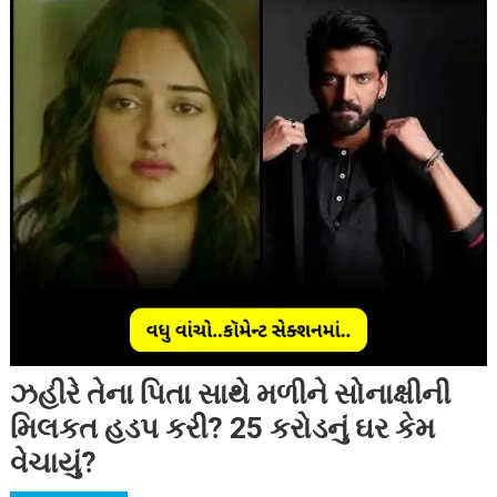
ઝહીરે તેના પિતા સાથે મળીને સોનાક્ષીની
મિલકત હડપ કરી? 25 કરોડનું ઘર કેમ
વેચાયું?