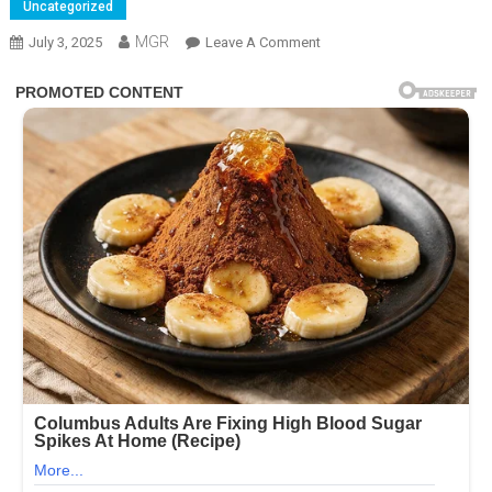
Uncategorized
MGR
On
July 3, 2025
Leave A Comment
ઝહીરે
તેના
પિતા
સાથે
મળીને
સોનાક્ષીની
મિલકત
હડપ
કરી?
25
કરોડનું
ઘર
કેમ
વેચાયું?