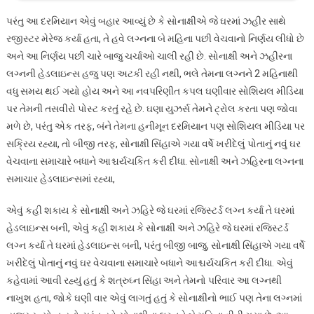
પરંતુ આ દરમિયાન એવું બહાર આવ્યું છે કે સોનાક્ષીએ જે ઘરમાં ઝહીર સાથે
રજીસ્ટર મેરેજ કર્યા હતા, તે હવે લગ્નના બે મહિના પછી વેચવાનો નિર્ણય લીધો છે
અને આ નિર્ણય પછી ચારે બાજુ ચર્ચાઓ ચાલી રહી છે. સોનાક્ષી અને ઝહીરના
લગ્નની હેડલાઇન્સ હજુ પણ અટકી રહી નથી, ભલે તેમના લગ્નને 2 મહિનાથી
વધુ સમય થઈ ગયો હોય અને આ નવપરિણીત કપલ ઘણીવાર સોશિયલ મીડિયા
પર તેમની તસવીરો પોસ્ટ કરતું રહે છે. ઘણા યુઝર્સ તેમને ટ્રોલ કરતા પણ જોવા
મળે છે, પરંતુ એક તરફ, બંને તેમના હનીમૂન દરમિયાન પણ સોશિયલ મીડિયા પર
સક્રિય રહ્યા, તો બીજી તરફ, સોનાક્ષી સિંહાએ ગયા વર્ષે ખરીદેલું પોતાનું નવું ઘર
વેચવાના સમાચારે બધાને આશ્ચર્યચકિત કરી દીધા. સોનાક્ષી અને ઝહિરના લગ્નના
સમાચાર હેડલાઇન્સમાં રહ્યા,
એવું કહી શકાય કે સોનાક્ષી અને ઝહિરે જે ઘરમાં રજિસ્ટર્ડ લગ્ન કર્યા તે ઘરમાં
હેડલાઇન્સ બની, એવું કહી શકાય કે સોનાક્ષી અને ઝહિરે જે ઘરમાં રજિસ્ટર્ડ
લગ્ન કર્યા તે ઘરમાં હેડલાઇન્સ બની, પરંતુ બીજી બાજુ, સોનાક્ષી સિંહાએ ગયા વર્ષે
ખરીદેલું પોતાનું નવું ઘર વેચવાના સમાચારે બધાને આશ્ચર્યચકિત કરી દીધા. એવું
કહેવામાં આવી રહ્યું હતું કે શત્રુઘ્ન સિંહા અને તેમનો પરિવાર આ લગ્નથી
નાખુશ હતા, જોકે ઘણી વાર એવું લાગતું હતું કે સોનાક્ષીનો ભાઈ પણ તેના લગ્નમાં