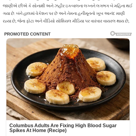
જાણીએ છીએ કે સોનાક્ષી અને ઝહીર ઇકબાલના લગ્નને લગભગ બે મહિના થઈ
ગયા છે. બંને હાલમાં વેકેશન પર છે અને તેમના હનીમૂનનો ખૂબ આનંદ માણી
રહ્યા છે, જેના ફોટા અને વીડિયો સોશિયલ મીડિયા પર વારંવાર વાયરલ થાય છે,