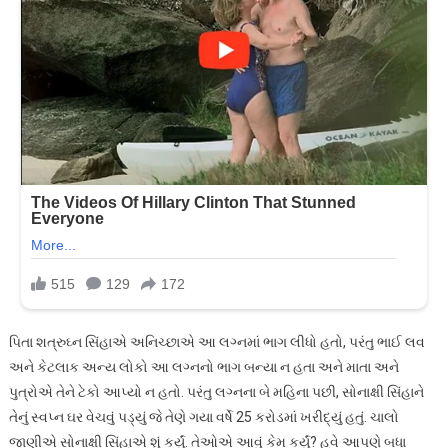
પિતા શત્રુઘ્ન સિંહાએ અનિચ્છાએ આ લગ્નમાં ભાગ લીધો હતો, પરંતુ ભાઈ લવ
અને કેટલાક અન્ય લોકો આ લગ્નનો ભાગ બન્યા ન હતા અને માતા અને
પુત્રોએ તેને ટેકો આપ્યો ન હતો. પરંતુ લગ્નના બે મહિના પછી, સોનાક્ષી સિંહાને
તેનું સ્વપ્ન ઘર વેચવું પડ્યું જે તેણે ગયા વર્ષે 25 કરોડમાં ખરીદ્યું હતું. ચાલો
જાણીએ સોનાક્ષી સિંહાએ શું કર્યું. તેઓએ આવું કેમ કર્યું? હવે આપણે બધા