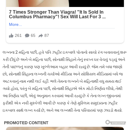
લગ્નના 2 મહિના પછી, હવે પતિ ઝહીર ઇકબાલે પોતાનો સાચો રંગ બતાવવાનું શરૂ
કરી દીધું છે અને બે મહિના પછી, સોનાક્ષી સિંહાને તેનું સ્વપ્ન ઘર વેચવું પડ્યું અને
તેની પાછળનું કારણ પણ ખુલ્લેઆમ બહાર આવી રહ્યું છે. જેમ તમે બધા જાણો
છો, સોનાક્ષી સિંહાના લગ્નની ચર્ચાઓ મીડિયા અને સોશિયલ મીડિયામાં બધે જ
અટકવાનું નામ નથી લઈ રહી. ભલે તેમના લગ્નને બે મહિનાથી વધુ સમય થઈ
ગયો હોય, પરંતુ બે મહિના પછી, સોનાક્ષી સિંહાએ એક મોટો નિર્ણય લીધો, તેથી
આ નિર્ણય પછી, એવું અનુમાન કરવામાં આવી રહ્યું છે કે તેના લગ્ન જીવનમાં
ફરીથી એક નવી મુશ્કેલી આવી છે કારણ કે તેણે મુસ્લિમ સમુદાયના ઝહીર
ઇકબાલ સાથે લગ્ન કર્યા છે, અને આ લગ્નથી તેના પરિવારમાં પણ ઝઘડો થયો.