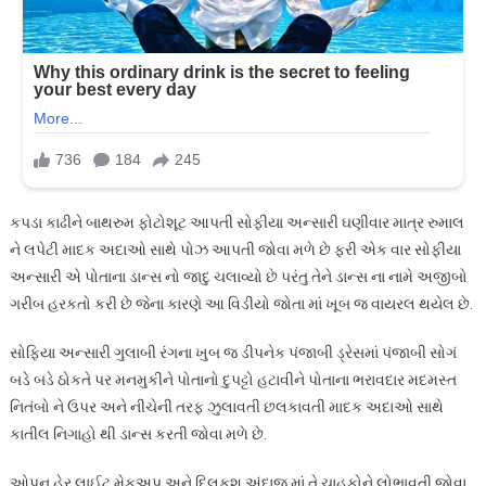
કપડા કાઢીને બાથરુમ ફોટોશૂટ આપતી સોફીયા અન્સારી ઘણીવાર માત્ર રુમાલ
ને લપેટી માદક અદાઓ સાથે પોઝ આપતી જોવા મળે છે ફરી એક વાર સોફીયા
અન્સારી એ પોતાના ડાન્સ નો જાદુ ચલાવ્યો છે પરંતુ તેને ડાન્સ ના નામે અજીબો
ગરીબ હરકતો કરી છે જેના કારણે આ વિડીયો જોતા માં ખૂબ જ વાયરલ થયેલ છે.
સોફિયા અન્સારી ગુલાબી રંગના ખુબ જ ડીપનેક પંજાબી ડ્રેસમાં પંજાબી સોગં
બડે બડે ઠોકતે પર મનમુકીને પોતાનો દુપટ્ટો હટાવીને પોતાના ભરાવદાર મદમસ્ત
નિતંબો ને ઉપર અને નીચેની તરફ ઝુલાવતી છલકાવતી માદક અદાઓ સાથે
કાતીલ નિગાહો થી ડાન્સ કરતી જોવા મળે છે.
ઓપન હેર લાઈટ મેકઅપ અને દિલકશ અંદાજ માં તે ચાહકોને લોભાવતી જોવા