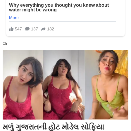
Cli
મળું ગુજરાતની હોટ મોડેલ સોફિયા