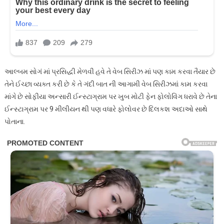
આલ્બમ સોગં માં પ્રસિદ્ધી મેળવી હવે તે વેબ સિરીઝ માં પણ કામ કરવા તૈયાર છે
તેને ઈચ્છા વ્યક્ત કરી છે કે તે ગંદી બાત ની આગામી વેબ સિરીઝમાં કામ કરવા
માંગે છે સોફીયા અન્સારી ઈન્સ્ટાગ્રામ પર ખુબ મોટી ફેન ફોલોવિંગ ધરાવે છે તેના
ઈન્સ્ટાગ્રામ પર 9 મીલીયન થી પણ વધારે ફોલોવર છે દિલકશ અદાઓ સાથે
પોતાના.