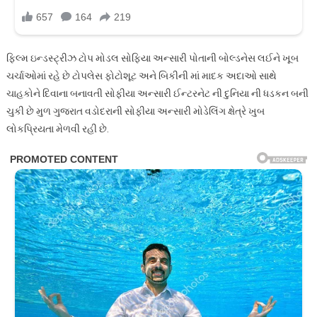
ફિલ્મ ઇન્ડસ્ટ્રીઝ ટોપ મોડલ સોફિયા અન્સારી પોતાની બોલ્ડનેસ લઈને ખૂબ
ચર્ચાઓમાં રહે છે ટોપલેસ ફોટોશૂટ અને બિકીની માં માદક અદાઓ સાથે
ચાહકોને દિવાના બનાવતી સોફીયા અન્સારી ઈન્ટરનેટ ની દુનિયા ની ધડકન બની
ચુકી છે મુળ ગુજરાત વડોદરાની સોફીયા અન્સારી મોડેલિંગ ક્ષેત્રે ખુબ
લોકપ્રિયતા મેળવી રહી છે.