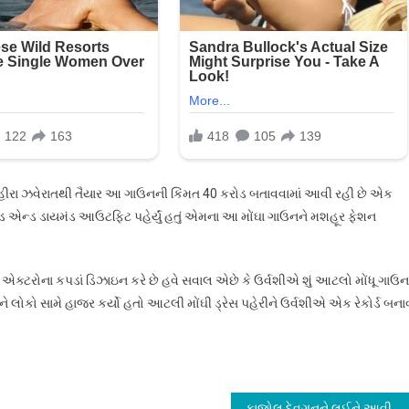
તું હીરા ઝવેરાતથી તૈયાર આ ગાઉનની કિંમત 40 કરોડ બતાવવામાં આવી રહી છે એક
લ્ડ એન્ડ ડાયમંડ આઉટફિટ પહેર્યું હતું એમના આ મોંઘા ગાઉનને મશહૂર ફેશન
 એક્ટરોના કપડાં ડિઝાઇન કરે છે હવે સવાલ એછે કે ઉર્વશીએ શું આટલો મોંધૂ ગાઉન
ીને લોકો સામે હાજર કર્યો હતો આટલી મોંઘી ડ્રેસ પહેરીને ઉર્વશીએ એક રેકોર્ડ બના
કાજોલ દેવગનને લઈને આવી દુઃખદ ખબર જાણો વિગતે…