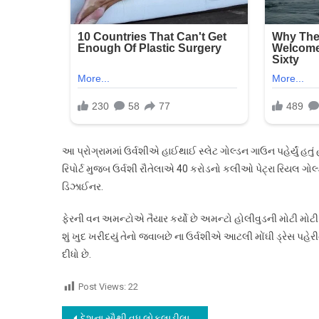
આ પ્રોગ્રામમાં ઉર્વશીએ હાઈથાઈ સ્લેટ ગોલ્ડન ગાઉન પહેર્યું હ
રિપોર્ટ મુજબ ઉર્વશી રૌતેલાએ 40 કરોડનો કલીઓ પેટ્રા રિયલ ગો
ડિઝાઈનર.
ફેરની વન અમન્ટોએ તૈયાર કર્યો છે અમન્ટો હોલીવુડની મોટી મોટી
શું ખુદ ખરીદયું તેનો જવાબછે ના ઉર્વશીએ આટલી મોંઘી ડ્રેસ પહેર
દીધો છે.
Post Views:
22
દેશના સૌથી વધુ લોકલાડીલા બિઝનેશમેન રતન ટાટા પર બનશે મોટી ફિલ્મ…