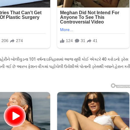
 પહેરીને બોલીવુડના 101 વર્ષના ઇતિહાસમાં આજ સુધી કોઈ એક્ટરે 40 કરોડનો ડ્રેસ
ી ગઈ છે આરબ ફેશન વીકમાં પહોંચેલી ઉર્વશીએ પોતાની ડ્રેસથી બધાને હેરાન કર