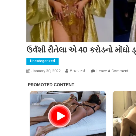
ઉર્વશી રૌતેલા એ 40 કરોડનો મોંઘો 
Uncategorized
Bhavesh
On
January 30, 2022
Leave A Comment
ઉર્વ
રૌતે
એ
40
કરોડ
મોંઘો
ડ્રેસ
પહેર
ઉડાવ