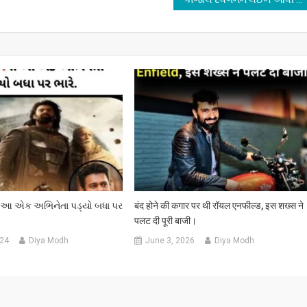
ો આ એક અભિનેતા પડ્યો બધા પર
बंद होने की कगार पर थी रॉयल एनफील्ड, इस शख्स ने
पलट दी पूरी बाजी।
024
Diya Modh
June 3, 2026
Diya Modh