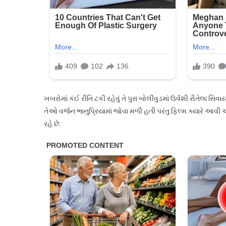
બધા
હોશ
ખબરોમાં કંઈ રીતિ ટકી રહેવું તે પુરા બોલીવુડમાં ઉર્વશી રૌતેલા સિ
તેઓ વર્જન ભાનુપ્રિયામાં જોવા મળી હતી પરંતુ ફિલ્મ ક્યારે આવી
રહે છે.