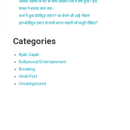
अतीक अहमद के बेटे के साथ आखरी पलो में क्या हुआ? इस
शख्स ने बताया सारा सच।
कर्ज में डूबा बॉलीवुड एक्टर? घर बेचने की आई नौबत!
इस बॉलीवुड एक्टर से शादी करना चाहती थी माधुरी दीक्षित?
Categories
Ajab-Gajab
Bollywood/Entertainment
Breaking
Hindi Post
Uncategorized