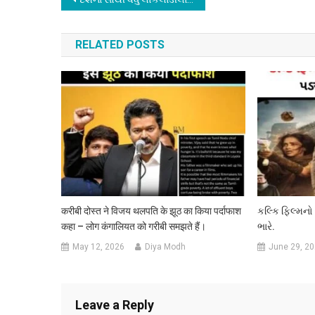
Post
navigation
RELATED POSTS
करीबी दोस्त ने विजय थलपति के झूठ का किया पर्दाफाश
કલ્કિ ફિલ્મન
कहा – लोग कंगालियत को गरीबी समझते हैं।
ભારે.
May 12, 2026
Diya Modh
June 29, 2
Leave a Reply