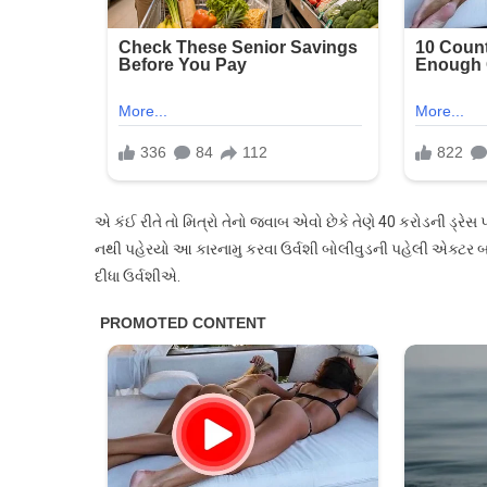
એ કંઈ રીતે તો મિત્રો તેનો જવાબ એવો છેકે તેણે 40 કરોડની ડ્રેસ
નથી પહેરયો આ કારનામુ કરવા ઉર્વશી બોલીવુડની પહેલી એક્ટર બન
દીધા ઉર્વશીએ.