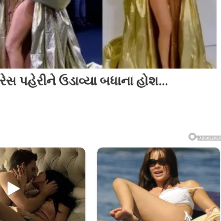
ડ્રેસ પહેરીને ઉડાવ્યા બધાના હોશ…
શી
લા
નો
ીને
્યા