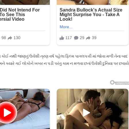
ના
…
વાય કોઈ નથી જાણતું ઉર્વશી ત્રણ વર્ષ પહેલા ફિલ્મ પાગલપત્તી માં જોવા મળી તેના બાદ
 અને ક્યારે ગઈ લોકોને ખબર ન પડી પરંતુ કામ ન મળવા છતાં ઉર્વશી દુનિયા પર છવાય