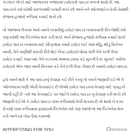
કેટલાક લોકો માટે આજકાલ બજારમાં ટામેટાનો પાવડર મળતો થયો છે. આ
પાવડરને તમે ઘરેથી સરળતાથી બનાવી શકો છો અને તને ઓનલાઈન વેચી તેમાંથી
રોજના હજારો રૂપિયા કમાઈ શકો છો.
તો આજના લેખમાં અમે તમને બતાવીશું ટામેટા પાવડર બનાવવાની રીત જેથી તમે
પણ ઘરેથી આ બિઝનેસ શરૂ કરી શકો અને રોજના હજારો રૂપિયા કમાઈ શકો
ટામેટા પાવડર બનાવવા માટે સૌપ્રથમ તમારે ટામેટા લઈ તેમાં મીઠું, થોડું વિનેગર
નાખી, તેને પાણીથી સરખી રીતે ધોઈ લેવા. ટામેટાને ધોયા પછી તેને કાપી લેવા.
ટામેટા કપાઈ ગયા બાદ તેને તડકામાં અથવા ટાયર વડે સુકવી દેવા. સુકાઈ ગયેલા
ટામેટાને એક જાર નાખી મિક્સર વડે તેને દળી લેવા. તૈયાર છે તમારો ટામેટા પાવડર.
હવે તમને થશે કે આ પાવડરનું વેચાણ કઈ રીતે કરવું તો તમને જણાવી દઈએ કે
ઓનલાઇન ઘણી એવી વેબસાઈટ છે જેઓ ટામેટા પાવડરના વેચાણ માટે ગ્રાહકો
આપી રહી છે. તમે આ વેબસાઈટ પર જઈને ટામેટા પાવડર નું વેચાણ કરી શકો છો
જણાવી દઈએ કે ટામેટા પાવડર ૫૦૦ રૂપિયામાં વેચી શકાય છે.તો થયો ને વગર
રોકાણે ૫૦૦ રૂપિયાના ફાયદાનો બિઝનેસ તમે પણ આજે જ આ બિઝનેસ શરૂ
કરો અને ઘરે બેઠા પૈસા કમાઓ.