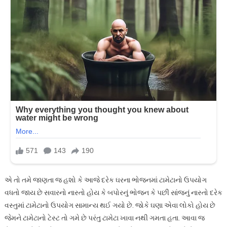
એ તો તમે જાણતા જ હશો કે આજે દરેક ઘરના ભોજનમાં ટામેટાનો ઉપયોગ
વધતો જાય છે સવારનો નાસ્તો હોય કે બપોરનું ભોજન કે પછી સાંજનું નાસ્તો દરેક
વસ્તુમાં ટામેટાનો ઉપયોગ સામાન્ય થઈ ગયો છે. જોકે ઘણા એવા લોકો હોય છે
જેમને ટામેટાનો ટેસ્ટ તો ગમે છે પરંતુ ટામેટા ખાવા નથી ગમતા હતા. આવા જ