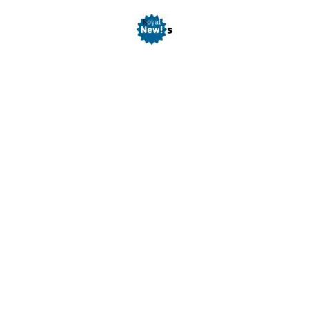
Skip
to
content
Royal News
All Type of Gujarati Breaking News Available Here