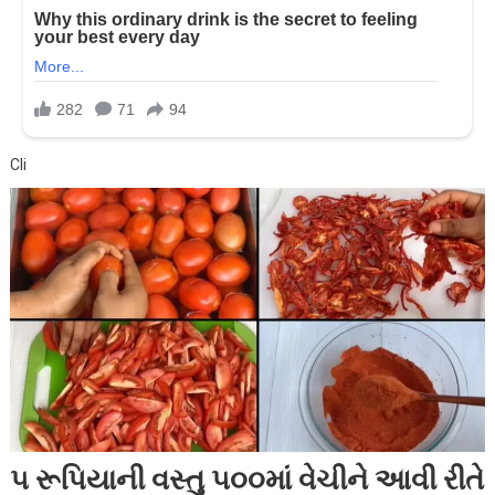
Cli
૫ રૂપિયાની વસ્તુ ૫૦૦માં વેચીને આવી રીતે