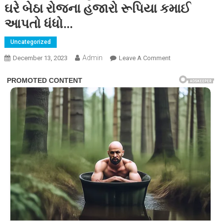
ઘરે બેઠા રોજના હજારો રૂપિયા કમાઈ
આપતો ધંધો…
Uncategorized
Admin
On
December 13, 2023
Leave A Comment
૫
રૂપિયાની
વસ્તુ
૫૦૦માં
વેચીને
આવી
રીતે
ઘરે
બેઠા
રોજના
હજારો
રૂપિયા
કમાઈ
આપતો