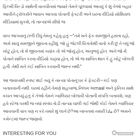
ફિલ્મી વિન્ડો સાથેની વાતચીતમાં જ્યારે તેમને પૂછવામાં આવ્યું કે શું તેઓ બહાર
આવીને ટ્રોલર્સને જવાબ આપવા પોતાની ફેક્ટરી અને ઘરના વીડિયો સોશિયલ
મીડિયામાં મુકશે, તો તાન્યાએ સીધો જ
વાબ આપવાનું ટાળી દીધું.તેમનું કહેવુ હતું —”તમે મને ફેક સમજીને હસતા રહો,
અમે સાચું સમજીને જીવતા રહીશું. જો હું જેટલી વિગતોથી વાતો કરી છું તે બધું જો
ખોટું હોત, તો મેં જીવનમાં ક્યાંક તો એ જોયું હોત, અનુભવું હોત. અને જો મેં
પોતાને સાબિત કરવા વીડિયો કાઢ્યા હોત, તો એ જ સાબિત થાત કે હું ખોટું બોલતી
હતી. તેથી મને કંઈ સાબિત કરવાની જરૂર નથી.”
આ જવાબથી સ્પષ્ટ થઈ ગયું કે તાન્યા પોતાનું ઘર કે ફેક્ટરી—કંઈ પણ
બતાવવાની નથી. ઘરમાં રહીને તેમણે શહબાજ, નિલમ અmaal અને કુનિકા સાથે
વચન આપ્યું હતું કે તેઓ તેમને ગ્વાલિયર બોલાવી પોતાની સંપત્તિ બતાવશે, પણ
હવે સ્ટેજ પરથી જ બધાં સંબંધ તોડી તાન્યા ચાલી ગઈ જેથી કોઈ તેમને ગ્વાલિયર
આવવાની વાત પણ ન કરે.તમારે શું લાગે છે?આ બાબતમાં તમારી ماذا છે? અમને
કમેન્ટમાં જરૂર જણાવો.