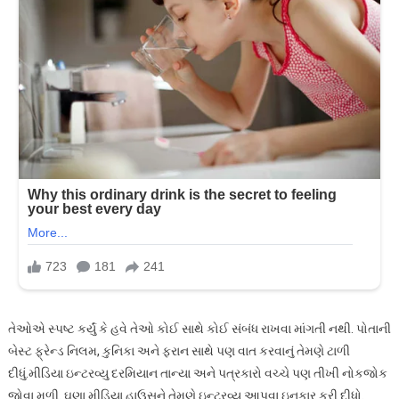
તેઓએ સ્પષ્ટ કર્યું કે હવે તેઓ કોઈ સાથે કોઈ સંબંધ રાખવા માંગતી નથી. પોતાની
બેસ્ટ ફ્રેન્ડ નિલમ, કુનિકા અને ફરાન સાથે પણ વાત કરવાનું તેમણે ટાળી
દીધું.મીડિયા ઇન્ટરવ્યુ દરમિયાન તાન્યા અને પત્રકારો વચ્ચે પણ તીખી નોકજોક
જોવા મળી. ઘણા મીડિયા હાઉસને તેમણે ઇન્ટરવ્યુ આપવા ઇનકાર કરી દીધો.