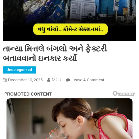
તાન્યા મિત્તલે બંગલો અને ફેક્ટરી
બતાવવાનો ઇનકાર કર્યો
Uncategorized
MGR
On
December 10, 2025
Leave A Comment
તાન્યા
મિત્તલે
બંગલો
અને
ફેક્ટરી
બતાવવાનો
ઇનકાર
કર્યો