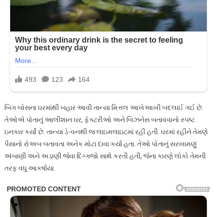
બિગ બોસના ઘરમાંથી બહાર આવી તાન્યા મિત્તલ આખેઆખી બદલાઈ ગઈ છે.
તેઓએ પોતાનું આલીશાન ઘર, ફેક્ટરીઓ અને બિઝનેસ બતાવવાનો સ્પષ્ટ
ઇનકાર કર્યો છે. તાન્યા ડે-વનથી જ લાઇમલાઇટમાં રહી હતી. ઘરમાં રહીને તેમણે
પૈસાનો રોઅબ બતાવતા અનેક મોટા દાવા કર્યા હતા. તેઓ પોતાનું સરખામણું
અંબાણી અને અડાણી જેવા દિગ્ગજો સાથે કરતી હતી, જેના કારણે લોકો તેમની
તરફ વધુ આકર્ષાયા.