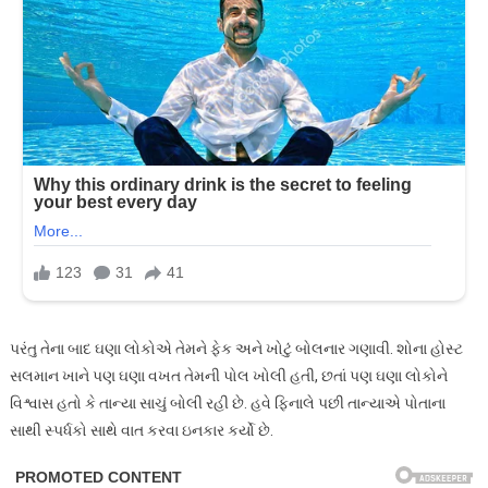
પરંતુ તેના બાદ ઘણા લોકોએ તેમને ફેક અને ખોટું બોલનાર ગણાવી. શોના હોસ્ટ
સલમાન ખાને પણ ઘણા વખત તેમની પોલ ખોલી હતી, છતાં પણ ઘણા લોકોને
વિશ્વાસ હતો કે તાન્યા સાચું બોલી રહી છે. હવે ફિનાલે પછી તાન્યાએ પોતાના
સાથી સ્પર્ધકો સાથે વાત કરવા ઇનકાર કર્યો છે.