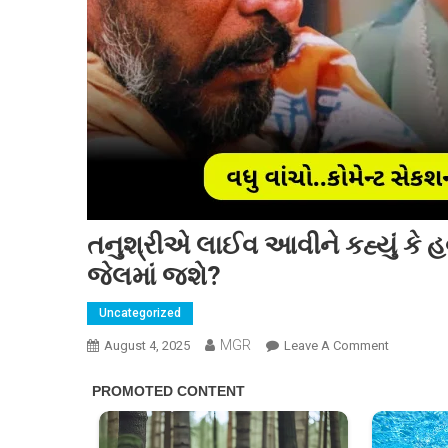
તનુશ્રીએ લાઈવ આવીને કહ્યું કે 
જેલમાં જશે?
Uncategorized
MGR
On
August 4, 2025
Leave A Comment
તનુશ્રીએ
લાઈવ
આવીને
કહ્યું