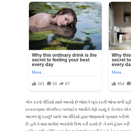
એક રડતો વીડિયો સામે આવ્યો છે જેમાં તે ખૂબ રડતી જોવા મળી રહી છ
ઇન્સ્ટાગ્રામ એકાઉન્ટ પરલાઈવ આવીને તેણે કહ્યું કે કેટલાક લો
આગળ શું કહ્યું? ચાલો આ વીડિયો દ્વારા જાણવાનો પ્રયાસ કરીએ. તનુશ્
છે. હવે તે મારા માર્ગમાં અવરોધો ઉભા કરી રહ્યો છે. તે મને હેરાન