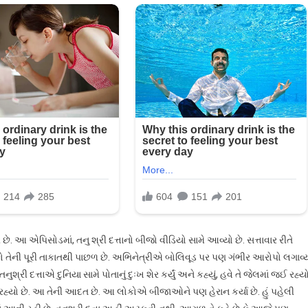
ે. આ એપિસોડમાં, તનુ શ્રી દત્તાનો બીજો વીડિયો સામે આવ્યો છે. સત્તાવાર રીતે
કો તેની પૂરી તાકાતથી પાછળ છે. અભિનેત્રીએ બોલિવૂડ પર પણ ગંભીર આરોપો લગાવ્ય
રી દત્તાએ દુનિયા સામે પોતાનું દુઃખ શેર કર્યું અને કહ્યું, હવે તે જેલમાં જઈ રહ્ય
 કરી રહ્યો છે. આ તેની આદત છે. આ લોકોએ બીજાઓને પણ હેરાન કર્યા છે. હું પહેલી