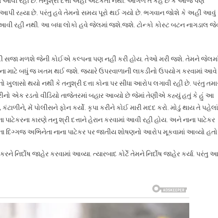
ામાં આવી રહી છે. તનુશ્રી દત્તા અહીં અટકતી નથી. આગળ તે કહે છે કે આજે પણ
ાથ આપી રહ્યા છે. પરંતુ હવે તેમનો સમય પૂરો થઈ ગયો છે. ભગવાન જોશે કે અહીં આવું
ાં આવી રહી નથી. આ બધા લોકો હવે જેલમાં જશે.જશે. ટોન્કો કોસ્ટ બટન નાગડાલ જે
એવી સજા મળશે જેની કોઈએ કલ્પના પણ નહીં કરી હોય. તેઓ મરી જશે. તેમને જેલમા
તેમના માટે બધું જ ખતમ થઈ જશે. જ્યારે ઉપરવાળાની લાકડીનો ઉપયોગ કરવામાં આવે
તનો ખુલાસો થયો નથી કે તનુશ્રી દત્તા કોના પર સીધા આરોપ લગાવી રહી છે. પરંતુ તમા
એક રડતો વીડિયો તાજેતરમાં બહાર આવ્યો છે જેમાં તેણીએ કહ્યું હતું કે હું આ
ંટાળીને, મેં પોલીસને ફોન કર્યો. કૃપા કરીને કોઈ મારી મદદ કરો. મોડું થાય તે પહેલાં
ા પાટેકરના કારણે તનુ શ્રી દત્તાને હેરાન કરવામાં આવી રહી હોય. અને નાના પાટેકર
ૂડના દિગ્ગજ અભિનેતા નાના પાટેકર પર જાતીય શોષણનો આરોપ મૂકવામાં આવ્યો હતો
નિર્દોષ જાહેર કરવામાં આવ્યા. ત્યારબાદ કોર્ટે તેમને નિર્દોષ જાહેર કર્યા. પરંતુ 