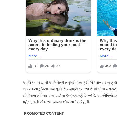
આશિક બનાયાની અભિનેત્રી તનુશ્રી દત્તા ફરી એકવાર ખરાબ હાલતમ
આત્મકથા દુનિયા સામે મૂકી છે. તનુશ્રી દત્તા એ છે જે લાંબા સમ
સોશિયલ મીડિયા દ્વારા ચર્ચાના કેન્દ્રમાં રહે છે. જોકે, આ એપિસ
પહેલા, તેની એક આત્મકથા લીક થઈ ગઈ હતી.