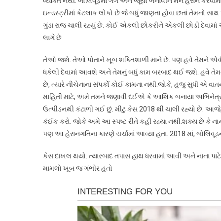
વ્યક્તિ નથી. બોલિવૂડમાં ગેંગ અને જૂથો બનાવીને મને હેરાન કરવ
ઇન્ડસ્ટ્રીમાં કેટલાક લોકો છે જે બધું જાણતા હોવા છતાં તેમનો સ
ગુંડા રાજ ચાલી રહ્યું છે. કોઈ એકલી છોકરીને એકલી છોડી દેવામ
લાગે છે
તેઓ જશે. તેઓ પોતાને ખૂબ શક્તિશાળી માને છે. પણ હવે તેમને 
ધકેલી દેવામાં આવશે અને તેમનું બધું કામ બરબાદ થઈ જશે. હવે 
છે, ત્યારે નીચેનાના સંપર્કો કોઈ કામના નથી.જોકે, હજુ સુધી એ વા
માહિતી માટે, અમે તમને જણાવી દઈએ કે આશિક બનાયા અભિનેત્રીનો 
ઉત્પીડનથી કંટાળી ગઈ છું. મીટુ કેસ 2018 થી ચાલી રહ્યો છે. આજે, ક
કંઈક કરો. જોકે અમે આ સ્પષ્ટ રીતે કહી રહ્યા નથી.શક્ય છે કે નાન
પણ આ હેરાનગતિના કારણે ચર્ચામાં આવ્યા હતા. 2018 માં, બોલિવ
કેસ દાખલ થયો. ત્યારબાદ તપાસ હાથ ધરવામાં આવી અને નાના પાટેકરને 
મામલો ખૂબ જ ગંભીર હતો