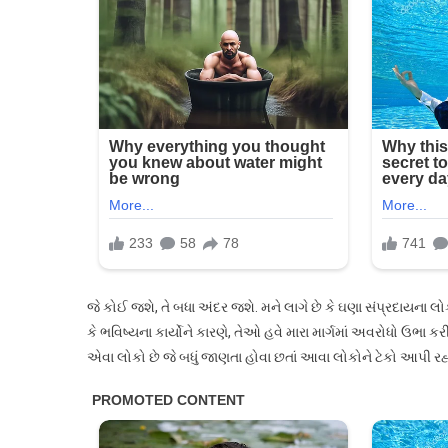
કે
હવે
આ
લોકો
પર
કોઈ
દયા
નહીં
થાય,
બધા
જેલમાં
જશે?
જે કોઈ જશે, તે બધા અંદર જશે. મને લાગે છે કે ઘણા સંપ્રદાયના
કે ભવિષ્યના કાર્યોને કારણે, તેઓ હવે મારા માર્ગમાં અવરોધો ઉભા કરી
એવા લોકો છે જે બધું જાણતા હોવા છતાં આવા લોકોને ટેકો આપી રહ્