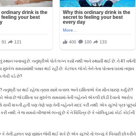
 સ્થાન બનાવ્યું છે. તનુશ્રીએ પોતે લગ્ન કર્યા નથી અને સ્થાયી થઈ છે. તે 41 વર્ષની
ટલા મુશ્કેલ સમયમાંથી પસાર થઈ રહી છે. કેટલાક લોકો તેને તેના પોતાના ઘરમાં તણાવ
 લેવી પડે છે?
 છે? તનુશ્રી પર થઈ રહેલા ત્રાસ સામે વત્સલ અને ઇશિતાએ કેમ મૌન ધારણ કર્યું છે?
ોકો એવા છે જે ઇશિતા પર મુશ્કેલ સમયમાં તેની બહેનને એકલી છોડી દેવાનો આરોપ
સાથે રાખી શકતી હતી.પણ તેણે પણ તેની બહેનને મદદ કરી નથી. એક યુઝરે પ્રશ્ન પૂછ્ય
દ કરી નથી. તે જ સમયે બીજાએ લખ્યું છે કે તે વિચિત્ર છે કે બોલિવૂડમાં કોઈ કોઈની
ે કે તેની હાલત પણ સુશાંત જેવી થઈ શકે છે.એક યુઝરે તો લખ્યું કે બિચારી છોકરીને