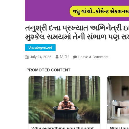
તનુશ્રી દત્તા પ્રખ્યાત અભિનેત્રી ઇશ
મુશ્કેલ સમયમાં તેની સંભાળ પણ ર
Uncategorized
MGR
On
July 24, 2025
Leave A Comment
તનુશ્રી
દત્તા
પ્રખ્યાત
અભિનેત્રી
ઇશિતા
દત્તાની
બહેન
છે.
શું
તેની