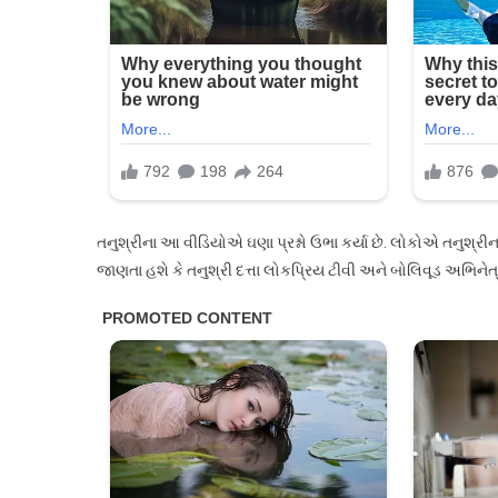
તનુશ્રીના આ વીડિયોએ ઘણા પ્રશ્નો ઉભા કર્યા છે. લોકોએ તનુશ્રી
જાણતા હશે કે તનુશ્રી દત્તા લોકપ્રિય ટીવી અને બોલિવૂડ અભિનેત્ર