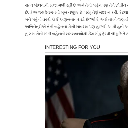
સત્ય બોલવાની સજા મળી રહી છે અને તેની બહેન પણ તેને છોડીને ચાલ
છે. તે અજય દેવગનની ખૂબ નજીક છે. પરંતુ તેણે મદદ ન કરી. કેટલાક 
બંને બહેનો વચ્ચે કોઈ અણબનાવ થયો છે?જોકે, અમે તમને જણાવી દઈ
અભિનેત્રીએ તેની બહેનના બેબી શાવરમાં પણ હાજરી આપી હતી અન
હાલમાં તેની મોટી બહેનની સમસ્યાઓથી કેમ મોઢું ફેરવી લીધું છે તે