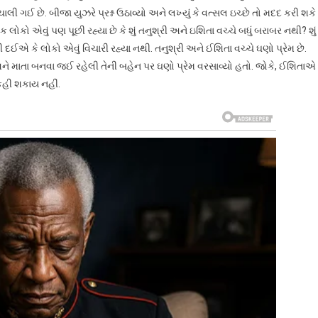
ી ગઈ છે. બીજા યુઝરે પ્રશ્ન ઉઠાવ્યો અને લખ્યું કે વત્સલ ઇચ્છે તો મદદ કરી શકે
લોકો એવું પણ પૂછી રહ્યા છે કે શું તનુશ્રી અને ઇશિતા વચ્ચે બધું બરાબર નથી? શું
એ કે લોકો એવું વિચારી રહ્યા નથી. તનુશ્રી અને ઈશિતા વચ્ચે ઘણો પ્રેમ છે.
ે માતા બનવા જઈ રહેલી તેની બહેન પર ઘણો પ્રેમ વરસાવ્યો હતો. જોકે, ઈશિતાએ
 કહી શકાય નહીં.