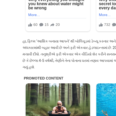
નાની
બહેને
મુશ્કેલ
સમયમાં
તેની
સંભાળ
પણ
હા, ફિલ્મ ‘આશિક બનાયા આપને’ થી બોલિવૂડમાં ડેબ્યૂ કરનાર અને પ
રાખી
અંધકારમાંથી બહાર આવી છે અને ફરી એકવાર હેડલાઇન્સમાં છે. 2018 મા
ન
મચાવી દીધો. તનુશ્રીએ ફરી એકવાર એક વીડિયો શેર કરીને સનસનાટી
હતી?
છે કે છેલ્લા 4-5 વર્ષથી, તેણીને તેના પોતાના ઘરમાં તણાવ આપવામાં 
ગયું હશે.