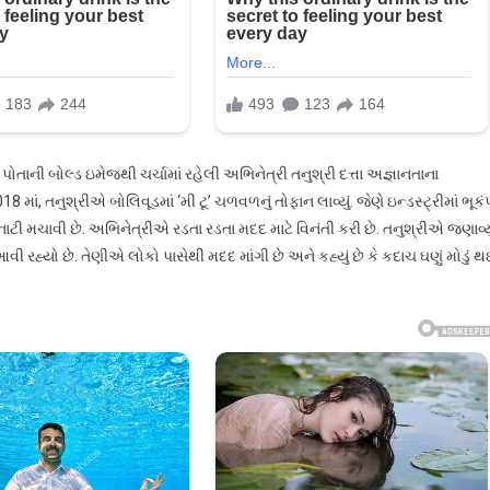
ોતાની બોલ્ડ ઇમેજથી ચર્ચામાં રહેલી અભિનેત્રી તનુશ્રી દત્તા અજ્ઞાનતાના
ં, તનુશ્રીએ બોલિવૂડમાં ‘મી ટૂ’ ચળવળનું તોફાન લાવ્યું. જેણે ઇન્ડસ્ટ્રીમાં ભૂકં
 મચાવી છે. અભિનેત્રીએ રડતા રડતા મદદ માટે વિનંતી કરી છે. તનુશ્રીએ જણાવ્યુ
આવી રહ્યો છે. તેણીએ લોકો પાસેથી મદદ માંગી છે અને કહ્યું છે કે કદાચ ઘણું મોડું 