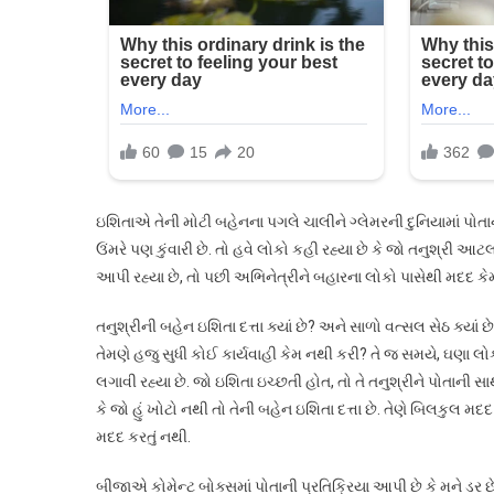
ઇશિતાએ તેની મોટી બહેનના પગલે ચાલીને ગ્લેમરની દુનિયામાં પોતાનું
ઉંમરે પણ કુંવારી છે. તો હવે લોકો કહી રહ્યા છે કે જો તનુશ્રી આ
આપી રહ્યા છે, તો પછી અભિનેત્રીને બહારના લોકો પાસેથી મદદ કેમ
તનુશ્રીની બહેન ઇશિતા દત્તા ક્યાં છે? અને સાળો વત્સલ સેઠ ક્યાં
તેમણે હજુ સુધી કોઈ કાર્યવાહી કેમ નથી કરી? તે જ સમયે, ઘણા લ
લગાવી રહ્યા છે. જો ઇશિતા ઇચ્છતી હોત, તો તે તનુશ્રીને પોતાની 
કે જો હું ખોટો નથી તો તેની બહેન ઇશિતા દત્તા છે. તેણે બિલકુલ મદ
મદદ કરતું નથી.
બીજાએ કોમેન્ટ બોક્સમાં પોતાની પ્રતિક્રિયા આપી છે કે મને ડર છ