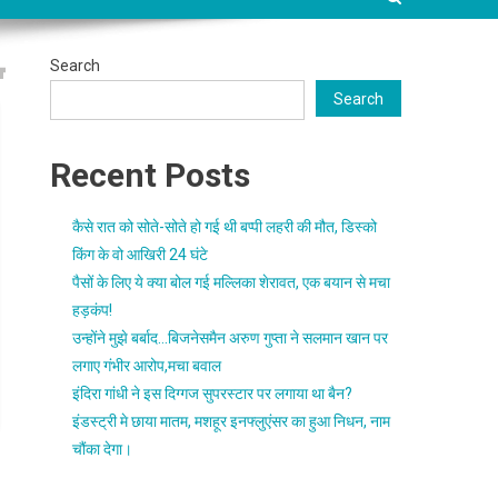
Search
Search
Recent Posts
कैसे रात को सोते-सोते हो गई थी बप्पी लहरी की मौत, डिस्को
किंग के वो आखिरी 24 घंटे
पैसों के लिए ये क्या बोल गई मल्लिका शेरावत, एक बयान से मचा
हड़कंप!
उन्होंने मुझे बर्बाद…बिजनेसमैन अरुण गुप्ता ने सलमान खान पर
लगाए गंभीर आरोप,मचा बवाल
इंदिरा गांधी ने इस दिग्गज सुपरस्टार पर लगाया था बैन?
इंडस्ट्री मे छाया मातम, मशहूर इनफ्लुएंसर का हुआ निधन, नाम
चौंका देगा।