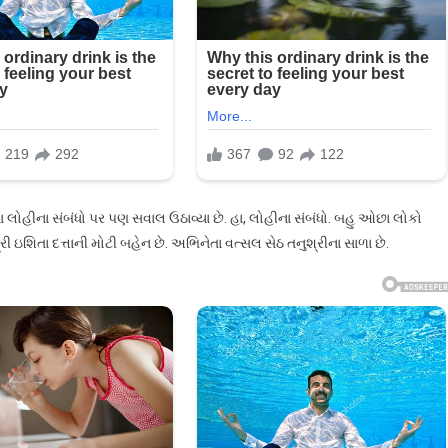
ના લોહીના સંબંધો પર પણ સવાલ ઉઠાવ્યા છે. હા, લોહીના સંબંધો. બહુ ઓછા લોકો
ી ઇશિતા દત્તાની મોટી બહેન છે. અભિનેતા વત્સલ સેઠ તનુશ્રીના સાળા છે.