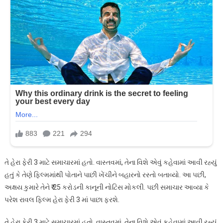
તે હેરા ફેરી 3 માટે સમાચારમાં હતો. વાસ્તવમાં, તેના વિશે એવું કહેવામાં આવી રહ્યું
હતું કે તેણે ફિલ્મમાંથી પોતાને પાછી ખેંચીને બહારનો રસ્તો બતાવ્યો. આ પછી,
અક્ષય કુમારે તેને ₹ 25 કરોડની કાનૂની નોટિસ મોકલી. પછી સમાચાર આવ્યા કે
પરેશ રાવલ ફિલ્મ હેરા ફેરી 3 માં પાછા ફરશે.
તે હેરા ફેરી 3 માટે સમાચારમાં હતો. વાસ્તવમાં, તેના વિશે એવું કહેવામાં આવી રહ્યું