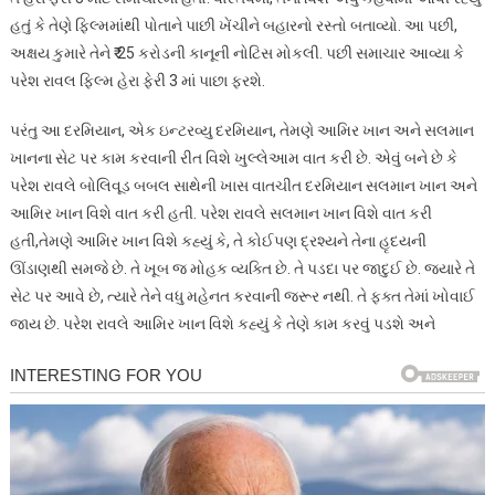
હતું કે તેણે ફિલ્મમાંથી પોતાને પાછી ખેંચીને બહારનો રસ્તો બતાવ્યો. આ પછી,
અક્ષય કુમારે તેને ₹ 25 કરોડની કાનૂની નોટિસ મોકલી. પછી સમાચાર આવ્યા કે
પરેશ રાવલ ફિલ્મ હેરા ફેરી 3 માં પાછા ફરશે.
પરંતુ આ દરમિયાન, એક ઇન્ટરવ્યુ દરમિયાન, તેમણે આમિર ખાન અને સલમાન
ખાનના સેટ પર કામ કરવાની રીત વિશે ખુલ્લેઆમ વાત કરી છે. એવું બને છે કે
પરેશ રાવલે બોલિવૂડ બબલ સાથેની ખાસ વાતચીત દરમિયાન સલમાન ખાન અને
આમિર ખાન વિશે વાત કરી હતી. પરેશ રાવલે સલમાન ખાન વિશે વાત કરી
હતી,તેમણે આમિર ખાન વિશે કહ્યું કે, તે કોઈપણ દ્રશ્યને તેના હૃદયની
ઊંડાણથી સમજે છે. તે ખૂબ જ મોહક વ્યક્તિ છે. તે પડદા પર જાદુઈ છે. જ્યારે તે
સેટ પર આવે છે, ત્યારે તેને વધુ મહેનત કરવાની જરૂર નથી. તે ફક્ત તેમાં ખોવાઈ
જાય છે. પરેશ રાવલે આમિર ખાન વિશે કહ્યું કે તેણે કામ કરવું પડશે અને