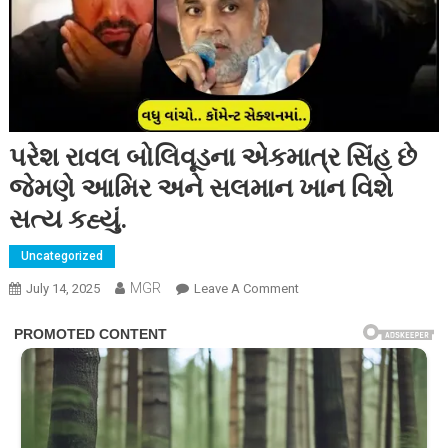
પરેશ રાવલ બોલિવૂડના એકમાત્ર સિંહ છે
જેમણે આમિર અને સલમાન ખાન વિશે
સત્ય કહ્યું.
Uncategorized
MGR
On
July 14, 2025
Leave A Comment
પરેશ
રાવલ
બોલિવૂડના
એકમાત્ર
સિંહ
છે