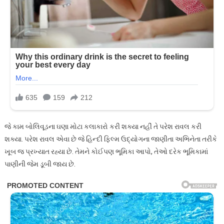
જે કામ બોલિવૂડના ઘણા મોટા કલાકારો કરી શક્યા નહીં તે પરેશ રાવલ કરી
શક્યા. પરેશ રાવલ એવા છે જે હિન્દી ફિલ્મ ઉદ્યોગના જાણીતા અભિનેતા તરીકે
ખૂબ જ પ્રખ્યાત રહ્યા છે. તેમને કોઈપણ ભૂમિકા આપો, તેઓ દરેક ભૂમિકામાં
પાણીની જેમ ડૂબી જાય છે.