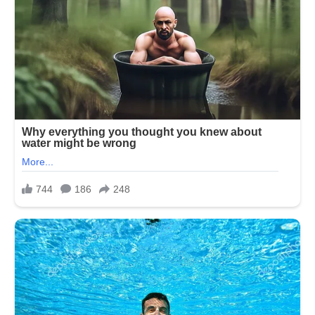
જેમણે
આમિર
અને
સલમાન
ખાન
વિશે
સત્ય
કહ્યું.