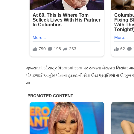
લાગ્
ગુજરાતમાં સૌરાષ્ટ્ર વિસ્તારમાં રસ્તા પર રઝડતા બેસહારા નિરાધા
પોપટભાઈ આહીર પોતાના ટ્રસ્ટ ની સેવાકીય પ્રવૃતિઓ થકી ખુબ લોક
માં.