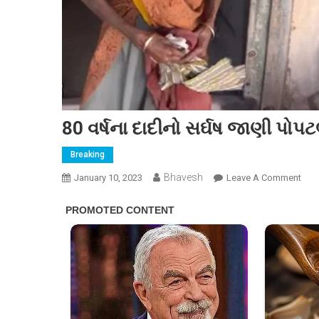
80 વર્ષના દાદીનો સર્ઘષ જાણી પો
Breaking
Bhavesh
On
January 10, 2023
Leave A Comment
80
વર્ષન
દાદી
સર્ઘષ
જાણ
પોપ
પણ
રડવા