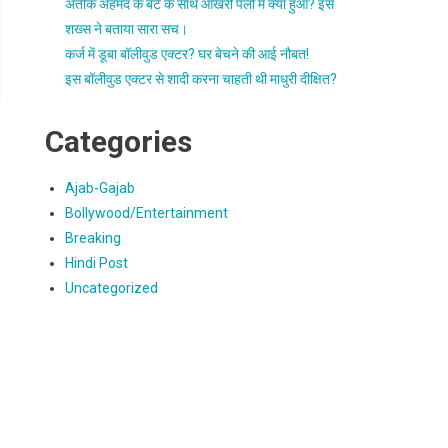
अतीक अहमद के बेटे के साथ आखरी पलो में क्या हुआ? इस
शख्स ने बताया सारा सच।
कर्ज में डूबा बॉलीवुड एक्टर? घर बेचने की आई नौबत!
इस बॉलीवुड एक्टर से शादी करना चाहती थी माधुरी दीक्षित?
Categories
Ajab-Gajab
Bollywood/Entertainment
Breaking
Hindi Post
Uncategorized