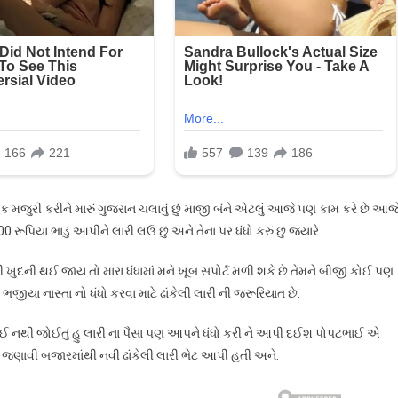
છુટક મજુરી કરીને મારું ગુજરાન ચલાવું છું માજી બંને એટલું આજે પણ કામ કરે છે આજ
રૂપિયા ભાડું આપીને લારી લઉં છું અને તેના પર ધંધો કરું છું જ્યારે.
 ખુદની થઈ જાય તો મારા ધંધામાં મને ખૂબ સપોર્ટ મળી શકે છે તેમને બીજી કોઈ પણ
ીયા નાસ્તા નો ધંધો કરવા માટે ઢાંકેલી લારી ની જરૂરિયાત છે.
ાંઈ નથી જોઈતું હુ લારી ના પૈસા પણ આપને ધંધો કરી ને આપી દઈશ પોપટભાઈ એ
 જણાવી બજારમાંથી નવી ઢાંકેલી લારી ભેટ આપી હતી અને.