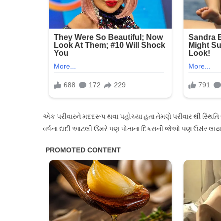
એક પરીવારને મદદરૂપ થવા પહોચ્યા હતા તેમણે પરીવાર થી સ્થિતિ જોઈ
વર્ષના દાદી આટલી ઉંમરે પણ પોતાના દિકરાની જેઓ પણ ઉમંર લાયક