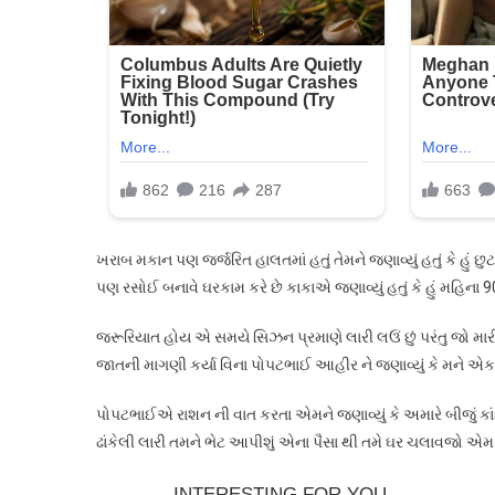
ખરાબ મકાન પણ જર્જરિત હાલતમાં હતું તેમને જણાવ્યું હતું કે હું 
પણ રસોઈ બનાવે ઘરકામ કરે છે કાકાએ જણાવ્યું હતું કે હું મહિના 900 
જરૂરિયાત હોય એ સમયે સિઝન પ્રમાણે લારી લઉં છું પરંતુ જો મારી
જાતની માગણી કર્યા વિના પોપટભાઈ આહીર ને જણાવ્યું કે મને એક ભજ
પોપટભાઈએ રાશન ની વાત કરતા એમને જણાવ્યું કે અમારે બીજું ક
ઢાંકેલી લારી તમને ભેટ આપીશું એના પૈસા થી તમે ઘર ચલાવજો એમ