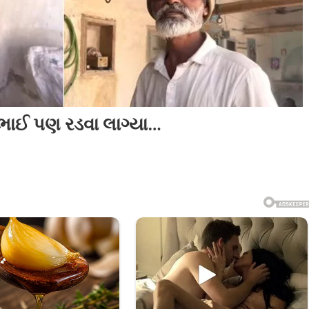
પટભાઈ પણ રડવા લાગ્યા…
ા
નો
ી
ટભાઈ