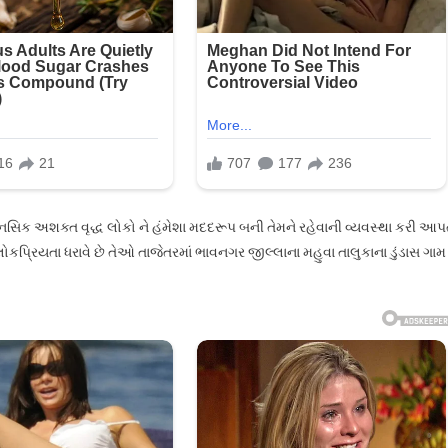
યા…
ર માનસિક અશક્ત વૃદ્ધ લોકો ને હંમેશા મદદરૂપ બની તેમને રહેવાની વ્યવસ્થા કરી આપ
પ્રિયતા ધરાવે છે તેઓ તાજેતરમાં ભાવનગર જીલ્લાના મહુવા તાલુકાના ડુંડાસ ગામ