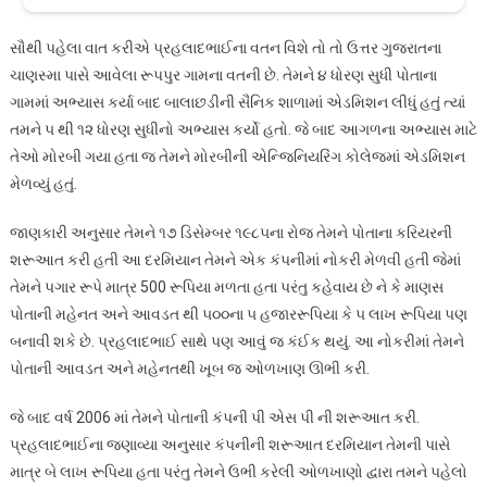
સૌથી પહેલા વાત કરીએ પ્રહલાદભાઈના વતન વિશે તો તો ઉત્તર ગુજરાતના
ચાણસ્મા પાસે આવેલા રૂપપુર ગામના વતની છે. તેમને ૪ ધોરણ સુધી પોતાના
ગામમાં અભ્યાસ કર્યા બાદ બાલાછડીની સૈનિક શાળામાં એડમિશન લીધું હતું ત્યાં
તમને ૫ થી ૧૨ ધોરણ સુધીનો અભ્યાસ કર્યો હતો. જે બાદ આગળના અભ્યાસ માટે
તેઓ મોરબી ગયા હતા જ તેમને મોરબીની એન્જિનિયરિંગ કોલેજમાં એડમિશન
મેળવ્યું હતું.
જાણકારી અનુસાર તેમને ૧૭ ડિસેમ્બર ૧૯૮૫ના રોજ તેમને પોતાના કરિયરની
શરૂઆત કરી હતી આ દરમિયાન તેમને એક કંપનીમાં નોકરી મેળવી હતી જેમાં
તેમને પગાર રૂપે માત્ર 500 રૂપિયા મળતા હતા પરંતુ કહેવાય છે ને કે માણસ
પોતાની મહેનત અને આવડત થી ૫૦૦ના ૫ હજારરૂપિયા કે ૫ લાખ રૂપિયા પણ
બનાવી શકે છે. પ્રહલાદભાઈ સાથે પણ આવું જ કંઈક થયું. આ નોકરીમાં તેમને
પોતાની આવડત અને મહેનતથી ખૂબ જ ઓળખાણ ઊભી કરી.
જે બાદ વર્ષ 2006 માં તેમને પોતાની કંપની પી એસ પી ની શરૂઆત કરી.
પ્રહલાદભાઈના જણાવ્યા અનુસાર કંપનીની શરૂઆત દરમિયાન તેમની પાસે
માત્ર બે લાખ રૂપિયા હતા પરંતુ તેમને ઉભી કરેલી ઓળખાણો દ્વારા તમને પહેલો