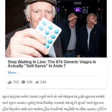
સુરત શહેરમાં બનેલ ડાયમંડ બુર્સ અંગે તો તમે જાણતા જ હશો.સુરતના ખજોદ
ખાતે સુરત ડાયમંડ બુર્સનું ભવ્ય નિર્માણ કરવામાં આવ્યું છે.મુંબઈ અને સુરતના
હીરા ઉદ્યોગ સાથે સંકળાયેલા હીરા વેપારીઓ અહીંથી જ સીધા ડાયમંડ ટ્રેડિંગ