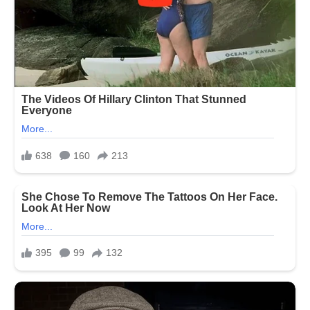
કોણ
છે…