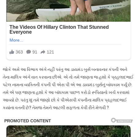
જોકે અમે આ વિભાગ અંગે નહીં પરંતુ આ ડાયમંડ બુર્સ બનાવનાર કંપની અને
તેના માલિક અંગે વાત કરવાના છીએ. એ તો તમે જાણતા જ હશો કે પ્રહલાદભાઈ
પટેલ નામના વ્યક્તિની કંપની પી એસ પી એ આ ડાયમંડ બુર્સનું બાંધકામ કર્યું છે.
તમે એ પણ જાણતા હશો કે આ બાંધકામ પાછળ કરોડો રૂપિયાનો ખર્ચ કરવામાં
આવ્યો છે. પરંતુ શું તમે જાણો છો કે પીએસપી કંપનીના માલિક પ્રહલાદભાઈ
કયાંના વતની છે? તેમજ તેમને આટલી સફળતા કેવી રીતે મેળવી ?