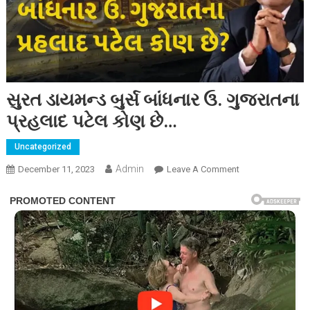
સુરત ડાયમન્ડ બુર્સ બાંધનાર ઉ. ગુજરાતના
પ્રહલાદ પટેલ કોણ છે…
Uncategorized
Admin
On
December 11, 2023
Leave A Comment
સુરત
ડાયમન્ડ
બુર્સ
બાંધનાર
ઉ.
ગુજરાતના
પ્રહલાદ
પટેલ