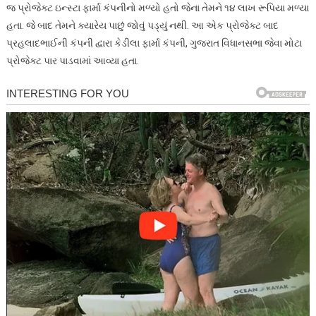
જ પ્રોજેક્ટ ઇન્સ્ટા ફાર્મા કંપનીનો મળ્યો હતો જેના તેમને ૧૪ લાખ રૂપિયા મળ્યા
હતા. જે બાદ તેમને ક્યારેય પાછું જોવું પડ્યું નથી. આ એક પ્રોજેક્ટ બાદ
પ્રહલાદભાઈની કંપની દ્વારા કેડીલા ફાર્મા કંપની, ગુજરાત વિધાનસભા જેવા મોટા
પ્રોજેક્ટ પાર પાડવામાં આવ્યા હતા.