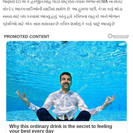
જણાવી દઈએ કે હરજીત સિંહ લાડી રાષ્ટ્રીય તપાસ એજન્સી NIA ના મોસ્ટ
વોન્ટેડ આતંકવાદીઓની યાદીમાં સામેલ છે. આ હુમલા પછી, કેપ્સ કાફે થોડા
સમય માટે બંધ કરવામાં આવ્યું હતું. પરંતુ હવે કપિલના ચાહકો અને ભોજન
પ્રેમીઓ માટે એક સારા સમાચાર છે.કપિલ શર્માનું કે કાફે પાછું આવ્યું છે.