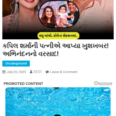
કપિલ શર્માની પત્નીએ આપ્યા ખુશખબર!
અભિનંદનનો વરસાદ!
Uncategorized
MGR
On
July 20, 2025
Leave A Comment
કપિલ
શર્માની
પત્નીએ
આપ્યા
ખુશખબર!
અભિનંદનનો
વરસાદ!