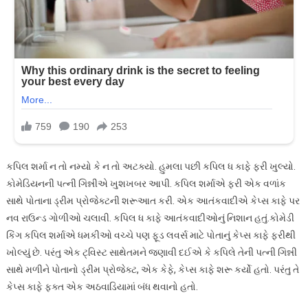
કપિલ શર્મા ન તો નમ્યો કે ન તો અટક્યો. હુમલા પછી કપિલ ધ કાફે ફરી ખુલ્યો.
કોમેડિયનની પત્ની ગિન્નીએ ખુશખબર આપી. કપિલ શર્માએ ફરી એક વળાંક
સાથે પોતાના ડ્રીમ પ્રોજેક્ટની શરૂઆત કરી. એક આતંકવાદીએ કેપ્સ કાફે પર
નવ રાઉન્ડ ગોળીઓ ચલાવી. કપિલ ધ કાફે આતંકવાદીઓનું નિશાન હતું.કોમેડી
કિંગ કપિલ શર્માએ ધમકીઓ વચ્ચે પણ ફૂડ લવર્સ માટે પોતાનું કેપ્સ કાફે ફરીથી
ખોલ્યું છે. પરંતુ એક ટ્વિસ્ટ સાથેતમને જણાવી દઈએ કે કપિલે તેની પત્ની ગિન્ની
સાથે મળીને પોતાનો ડ્રીમ પ્રોજેક્ટ, એક કેફે, કેપ્સ કાફે શરૂ કર્યો હતો. પરંતુ તે
કેપ્સ કાફે ફક્ત એક અઠવાડિયામાં બંધ થવાનો હતો.