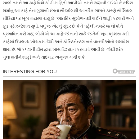
ચાલો તમને આ કાફે વિશે થોડી માહિતી આપીએ. તમને જણાવી દઈએ કે કપિલ
શર્માનું આ કાફે તેના ગુલાબી રંગના સૌંદર્યલક્ષી આંતરિક ભાગને કારણે સોશિયલ
મીડિયા પર ખૂબ વાયરલ થયું છે. આંતરિક સુશોભનથી લઈને શાહી કટલરી અને
ફૂડ પ્રેઝન્ટેશન સુધી, બધું જ એટલું સુંદર છે કે તે પહેલી નજરે જ લોકોને
પ્રભાવિત કરી ગયું. લોકોએ આ કાફે જોતાંની સાથે જ તેની ખૂબ પ્રશંસા કરી.
કાફેમાં ઉપલબ્ધ ખોરાકમાં દેશી અને કોન્ટિનેન્ટલ બંને વાનગીઓનો સમાવેશ
થાય છે. જે કપલની ટીમ દ્વારા ખાસ ડિઝાઇન કરવામાં આવી છે. જેથી દરેક
મુલાકાતીને શાહી અને યાદગાર અનુભવ મળી શકે.