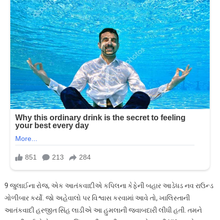
9 જુલાઈના રોજ, એક આતંકવાદીએ કપિલના કેફેની બહાર આડેધડ નવ રાઉન્ડ
ગોળીબાર કર્યો. જો અહેવાલો પર વિશ્વાસ કરવામાં આવે તો, ખાલિસ્તાની
આતંકવાદી હરજીત સિંહ લાડીએ આ હુમલાની જવાબદારી લીધી હતી. તમને