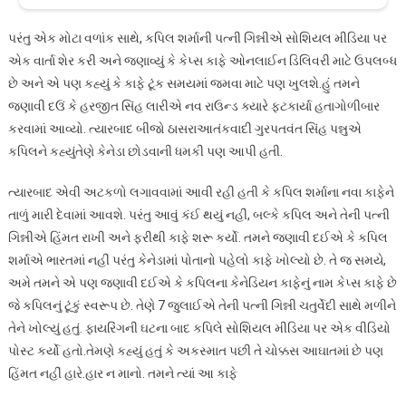
પરંતુ એક મોટા વળાંક સાથે, કપિલ શર્માની પત્ની ગિન્નીએ સોશિયલ મીડિયા પર
એક વાર્તા શેર કરી અને જણાવ્યું કે કેપ્સ કાફે ઓનલાઈન ડિલિવરી માટે ઉપલબ્ધ
છે અને એ પણ કહ્યું કે કાફે ટૂંક સમયમાં જમવા માટે પણ ખુલશે.હું તમને
જણાવી દઉં કે હરજીત સિંહ લારીએ નવ રાઉન્ડ ક્યારે ફટકાર્યા હતાગોળીબાર
કરવામાં આવ્યો. ત્યારબાદ બીજો ઠાસરાઆતંકવાદી ગુરપતવંત સિંહ પન્નુએ
કપિલને કહ્યુંતેણે કેનેડા છોડવાની ધમકી પણ આપી હતી.
ત્યારબાદ એવી અટકળો લગાવવામાં આવી રહી હતી કે કપિલ શર્માના નવા કાફેને
તાળું મારી દેવામાં આવશે. પરંતુ આવું કંઈ થયું નહીં, બલ્કે કપિલ અને તેની પત્ની
ગિન્નીએ હિંમત રાખી અને ફરીથી કાફે શરૂ કર્યો. તમને જણાવી દઈએ કે કપિલ
શર્માએ ભારતમાં નહીં પરંતુ કેનેડામાં પોતાનો પહેલો કાફે ખોલ્યો છે. તે જ સમયે,
અમે તમને એ પણ જણાવી દઈએ કે કપિલના કેનેડિયન કાફેનું નામ કેપ્સ કાફે છે
જે કપિલનું ટૂંકું સ્વરૂપ છે. તેણે 7 જુલાઈએ તેની પત્ની ગિન્ની ચતુર્વેદી સાથે મળીને
તેને ખોલ્યું હતું. ફાયરિંગની ઘટના બાદ કપિલે સોશિયલ મીડિયા પર એક વીડિયો
પોસ્ટ કર્યો હતો.તેમણે કહ્યું હતું કે અકસ્માત પછી તે ચોક્કસ આઘાતમાં છે પણ
હિંમત નહીં હારે.હાર ન માનો. તમને ત્યાં આ કાફે