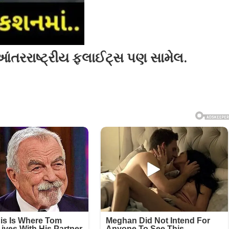
આંતરરાષ્ટ્રીય ફ્લાઈટ્સ પણ સામેલ.
ીય