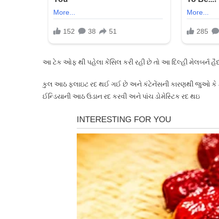
આ ટેક ઓફ થી પહેલા કેંસિલ કરી રહી છે તો આ દિલ્હી મેલબર્ન હૈદ
કુલ આઠ ફ્લાઇટ રદ થઈ ગઈ છે અને કંટેનેંસની કારણથી જુઓ કે કેવ
ઈન્ડિયાની આઠ ઉડાન રદ કરવી અને પાંચ ડોમેસ્ટિક રદ થઇ