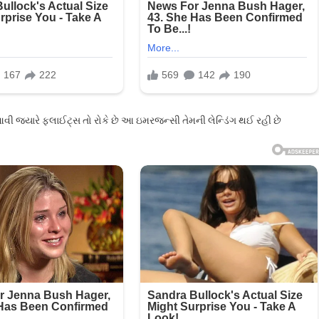
આવી જ્યારે ફ્લાઈટ્સ તો રોકે છે આ ઇમરજન્સી તેમની લેન્ડિંગ થઈ રહી છે