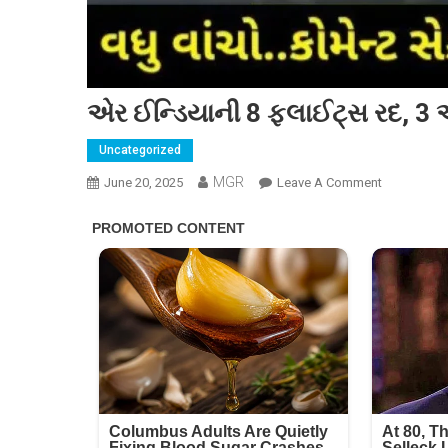
એર ઈન્ડિયાની 8 ફ્લાઈટ્સ રદ, 3 
Uncategorized
MGR
On
June 20, 2025
Leave A Comment
એર
ઈન્ડિયાની
8
ફ્લાઈટ્સ
રદ,
3
આંતરરાષ્ટ્ર
ફ્લાઈટ્સ
પણ
સામેલ.