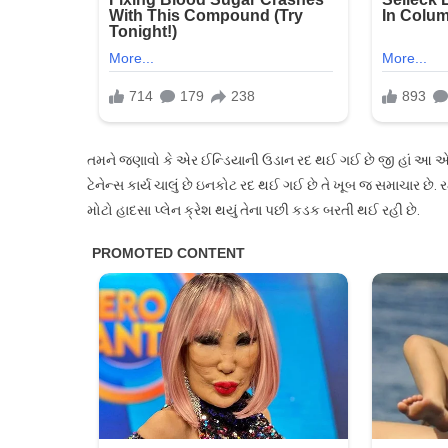
તમને જણાવો કે એર ઈન્ડિયાની ઉડાન રદ થઈ ગઈ છે જી હાં આ એક
ટેનેન્સ કાર્ય ચાલું છે ઇનકોટ રદ થઈ ગઈ છે તે ખૂબ જ સમાચાર છે. ર
મોટો હાદસા પ્લેન ક્રેશ થયું તેના પછી કડક બરતી થઈ રહી છે.