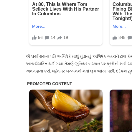
આ
નિર્ણય,
જુનિયર
બચ્ચનનો
દેખાવ
જોઈને
તેના
પર
ઐશ્વર્યા રાયના પતિ અભિષેકે માથું મુંડાવ્યું. અભિષેક બચ્ચને ટાલ
ઉઠ્યા
આશ્ચર્યચકિત થઈ ગયા. તેમણે જુનિયર બચ્ચન પર પ્રશ્નોનો મારો ચ
સવાલો!
અવગણના કરી. જુનિયર બચ્ચનનો નવો લુક જોયા પછી, દરેકના હૃદય 