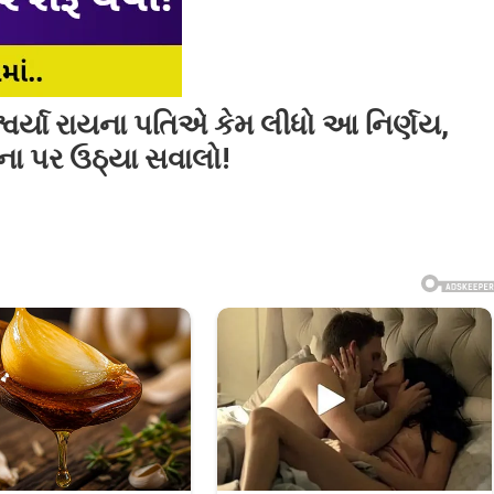
ર્યા રાયના પતિએ કેમ લીધો આ નિર્ણય,
ના પર ઉઠ્યા સવાલો!