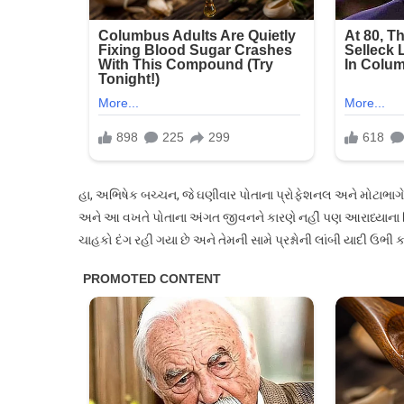
હા, અભિષેક બચ્ચન, જે ઘણીવાર પોતાના પ્રોફેશનલ અને મોટાભાગે પ
અને આ વખતે પોતાના અંગત જીવનને કારણે નહીં પણ આરાધ્યાના પિત
ચાહકો દંગ રહી ગયા છે અને તેમની સામે પ્રશ્નોની લાંબી યાદી ઉભ