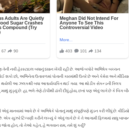
ેની નવી હેરસ્ટાઇલ બધાનું ધ્યાન ખેંચી રહી છે. આજે બપોરે અભિષેક બચ્ચન
ોઈ શકો છો, અભિનેતા ઉતાવળમાં પોતાની કારમાંથી ઉતરે છે અને કેમેરા અને મીડિયા
ાં કેદ થયેલી આ ઝલકથી બધા આશ્ચર્યચકિત થઈ ગયા. આ થોડીક સેકન્ડની ક્લિપ
ું મુંડ્યું છે. હા, ભલે તેણે ટોપીથી ઢાંકી દીધું હોય, છતાં પણ એવું લાગે છે કે બિગ બી
માનવામાં આવે છે કે અભિષેકે પોતાનું માથું સંપૂર્ણપણે મુંડન કરી લીધું છે. વીડિય
ક યુઝરે ટિપ્પણી કરીને લખ્યું કે એવું લાગે છે કે તે આગામી ફિલ્મમાં સાધુ બાબા
ોતા હોત, તો તેઓ કહેત, હે ભગવાન રામ, તમે શું કર્યું?