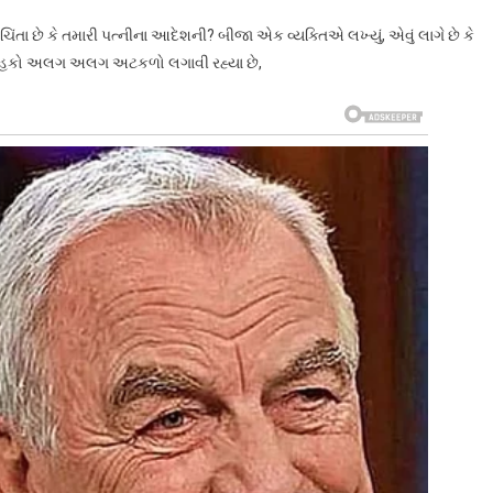
ંતા છે કે તમારી પત્નીના આદેશની? બીજા એક વ્યક્તિએ લખ્યું, એવું લાગે છે કે
, ચાહકો અલગ અલગ અટકળો લગાવી રહ્યા છે,