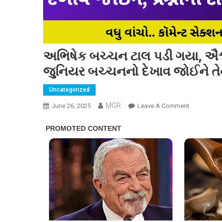
અભિષેક બચ્ચન ટાલ પડી ગયા, ઐશ્વ
જુનિયર બચ્ચનનો દેખાવ જોઈને તે
Uncategorized
MGR
On
June 26, 2025
Leave A Comment
અભિષેક
બચ્ચન
ટાલ
પડી
ગયા,
ઐશ્વર્યા
રાયના
પતિએ
કેમ
લીધો