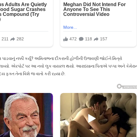
 કેમ પાડવાનું નક્કી કર્યું? અમિતાભના દીકરાની હોળીની ઉજવણી જોઈને મિત્રો
લાવ્યો. એરપોર્ટ પર આ નવો લુક વાયરલ થયો. આરાધ્યાના પિતાએ પપ્પા અને કેમેરા
ફક્ત તેના વિશે જ વાતો કરી રહ્યા છે.