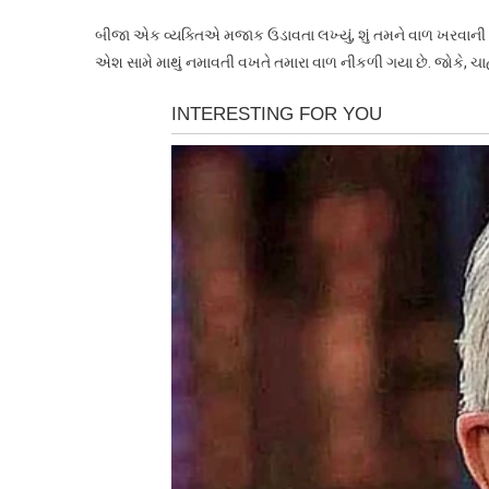
બીજા એક વ્યક્તિએ મજાક ઉડાવતા લખ્યું, શું તમને વાળ ખરવાની ચિ
એશ સામે માથું નમાવતી વખતે તમારા વાળ નીકળી ગયા છે. જોકે