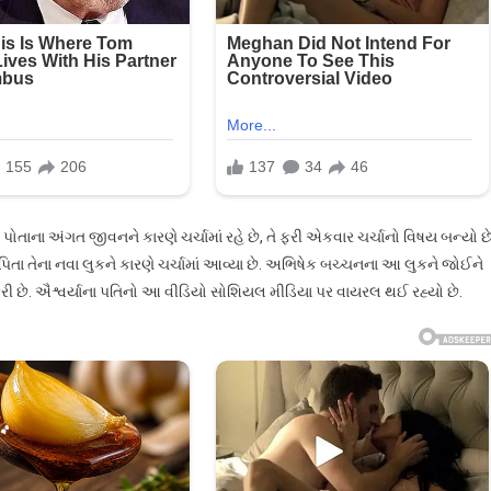
ોતાના અંગત જીવનને કારણે ચર્ચામાં રહે છે, તે ફરી એકવાર ચર્ચાનો વિષય બન્યો છે
ા તેના નવા લુકને કારણે ચર્ચામાં આવ્યા છે. અભિષેક બચ્ચનના આ લુકને જોઈને
ી કરી છે. ઐશ્વર્યાના પતિનો આ વીડિયો સોશિયલ મીડિયા પર વાયરલ થઈ રહ્યો છે.