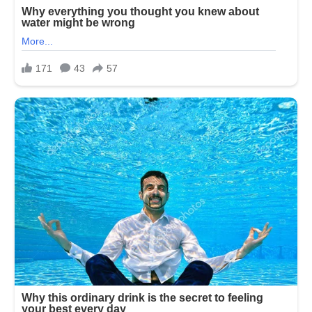
માતા-
પિતા…