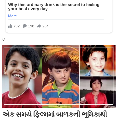
Cli
એક સમયે ફિલ્મમાં બાળકની ભૂમિકાથી