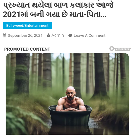
પ્રખ્યાત થયેલા બાળ કલાકાર આજે
2021માં બની ગયા છે માતા-પિતા…
Bollywood/Entertainment
Admin
On
September 26, 2021
Leave A Comment
એક
સમયે
ફિલ્મમાં
બાળકની
ભૂમિકાથી
પ્રખ્યાત
થયેલા
બાળ
કલાકાર
આજે
2021માં
બની
ગયા
છે