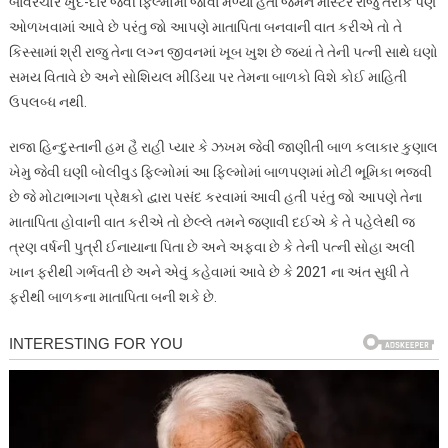
બાવરચોર ખુદ-દાર જેવી ફિલ્મોમાં જોવા મળ્યા હતા જેમને માસ્ટર રાજુ તરીકે પણ
ઓળખવામાં આવે છે પરંતુ જો આપણે માતાપિતા બનવાની વાત કરીએ તો તે
કિસ્સામાં શ્રી રાજુ તેના લગ્ન જીવનમાં ખૂબ ખુશ છે જ્યાં તે તેની પત્ની સાથે ઘણો
સમય વિતાવે છે અને સોશિયલ મીડિયા પર તેમના બાળકો વિશે કોઈ માહિતી
ઉપલબ્ધ નથી.
રાજા હિન્દુસ્તાની હમ હૈ રાહી પ્યાર કે ઝખમ જેવી જાણીતી બાળ કલાકાર કુણાલ
ખેમુ જેવી ઘણી બોલીવુડ ફિલ્મોમાં આ ફિલ્મોમાં બાળપણમાં મોટી ભૂમિકા ભજવી
છે જે મોટાભાગના પ્રેક્ષકો દ્વારા પસંદ કરવામાં આવી હતી પરંતુ જો આપણે તેના
માતાપિતા હોવાની વાત કરીએ તો છેલ્લે તમને જણાવી દઈએ કે તે પહેલેથી જ
ત્રણ વર્ષની પુત્રી ઈનાયાના પિતા છે અને અફવા છે કે તેની પત્ની સોહા અલી
ખાન ફરીથી ગર્ભવતી છે અને એવું કહેવામાં આવે છે કે 2021 ના ​​અંત સુધી તે
ફરીથી બાળકના માતાપિતા બની શકે છે.