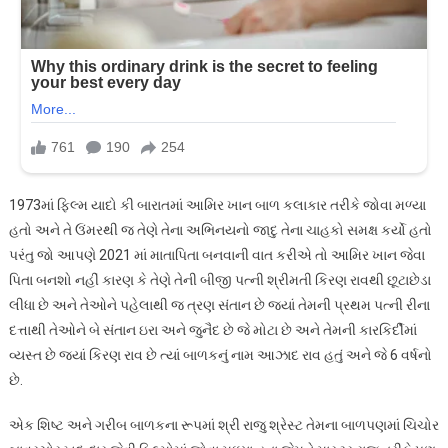
1973માં ફિલ્મ યાદો કી બારાતમાં આમિર ખાન બાળ કલાકાર તરીકે જોવા મળ્યા
હતો અને તે ઉંમરથી જ તેણે તેના અભિનયનો જાદુ તેના ચાહકો સમક્ષ કર્યો હતો
પરંતુ જો આપણે 2021 માં માતાપિતા બનવાની વાત કરીએ તો આમિર ખાન જેવા
પિતા બનશો નહીં કારણ કે તેણે તેની બીજી પત્ની શ્રીમતી કિરણ રાવથી છૂટાછેડા
લીધા છે અને તેઓને પહેલાથી જ ત્રણ સંતાન છે જ્યાં તેમની પ્રથમ પત્ની રીના
દત્તાથી તેઓને બે સંતાન ઇરા અને જુનૈદ છે જે મોટા છે અને તેમની કારકિર્દીમાં
વ્યસ્ત છે જ્યાં કિરણ રાવ છે ત્યાં બાળકનું નામ આઝાદ રાવ હતું અને જે 6 વર્ષનો
છે.
એક શિષ્ટ અને ગરીબ બાળકના રૂપમાં શ્રી રાજુ શ્રેસ્ટ તેમના બાળપણમાં ચિચોર