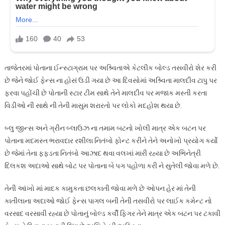
તાજેતરમાં પોતાના ઈન્સ્ટાગ્રામ પર અશ્ર્વિતાએ કેટલીક બોલ્ડ તસવીરો શેર કરી
છે જેને જોઈ ફેન્સ ના હોસં ઉડી ગયા છે આ દિવસોમાં અશ્ર્વિતા માલદીવ ટાપુ પર
ફરવા પહોંચી છે પોતાની સ્ટાર ટીમ સાથે તેને માલદીવ પર મજાક મસ્તી કરતા
વિડીઓ ની સાથે ની તેની માસુમ શરારતો પર લોકો મદહોશ થયા છે.
બ્લુ જીન્સ અને ગ્રીન બ્લાઉઝ ના તમામ બટનો ખોલી માત્ર એક બટન પર
પોતાના મદમસ્ત ભરાવદાર રશીલા નિતંબો ફોન્ટ કરીને તેને અનોખો પ્રયોગ કર્યો
છે જેમાં તેના ફફડતા નિતંબો આઝાદ થવા વલખાં મારી રહ્યા છે અભિનેત્રી
દિલકશ અદાઓ સાથે બોટ પર પોતાના બે પગ પહોળા કરી ને સુતેલી જોવા મળે છે.
તેની આંખો માં માદક કામુકતા છલકાતી જોવા મળે છે ઓપન હેર માં તેની
કાતીલાના અદાઓ જોઈ ફેન્સ પાગલ બની તેની તસવીરો પર લાઈક કમેન્ટ નો
વરસાદ વરસાવી રહ્યા છે પોતાનું બોલ્ડ કર્વી ફિગર તેને માત્ર એક બટન પર ટકાવી