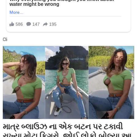
Cli
માત્ર બ્લાઉઝ ના એક બટન પર ટકાવી
રાખ્યા મોટા ફિગરો, જોઈ લોકો બોલ્યા આ