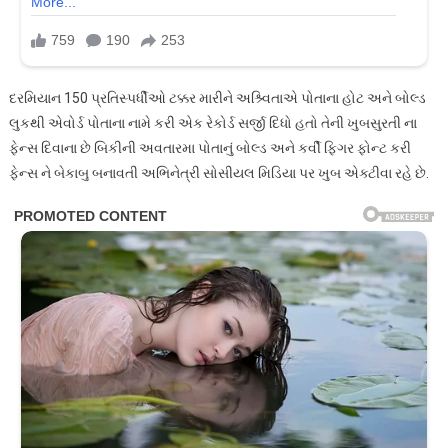
દરમિયાન 150 પ્રતિસ્પર્ધીઓ ટક્કર મારીને અશ્ર્વિતાએ પોતાના હોટ અને બોલ્ડ
લુકથી એવોર્ડ પોતાના નામે કરી એક રેકોર્ડ સર્જી દિધો હતો તેની ખુબસુરતી ના
ફેન્સ દિવાના છે બિકીની અવતારમા પોતાનું બોલ્ડ અને કર્વી ફિગર ફોન્ટ કરી
ફેન્સ ને બેકાબુ બનાવતી અભિનેત્રી સોસીયલ મિડિયા પર ખુબ એક્ટીવા રહે છે.