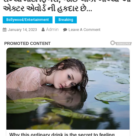
એક્ટર એવોર્ડ ની હકદાર છે…
Bollywood/Entertainment
Breaking
Admin
On
January 14, 2023
Leave A Comment
માત્ર
બ્લાઉઝ
ના
એક
બટન
પર
ટકાવી
રાખ્યા
મોટા
ફિગરો,
જોઈ
લોકો
બોલ્યા
આ
એક્ટર