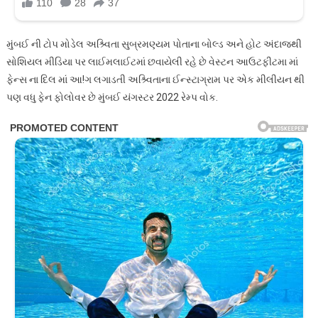
મુંબઈ ની ટોપ મોડેલ અશ્ર્વિતા સુબ્રમણ્યમ પોતાના બોલ્ડ અને હોટ અંદાજથી
સોશિયલ મીડિયા પર લાઈમલાઈટમાં છવાયેલી રહે છે વેસ્ટન આઉટફીટમા માં
ફેન્સ ના દિલ માં આ!ગ લગાડતી અશ્ર્વિતાના ઈન્સ્ટાગ્રામ પર એક મીલીયન થી
પણ વધુ ફેન ફોલોવર છે મુંબઈ યંગસ્ટર 2022 રેમ્પ વોક.