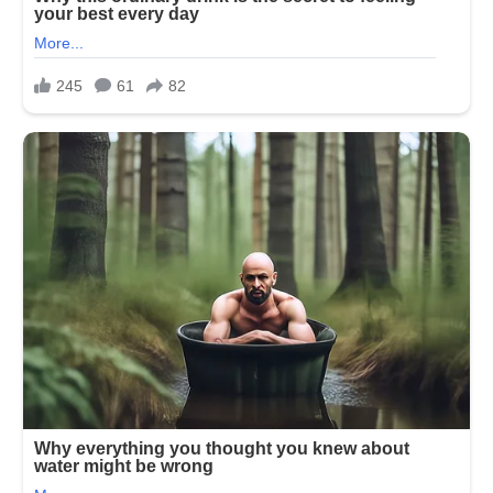
એવોર્ડ
ની
હકદાર
છે…