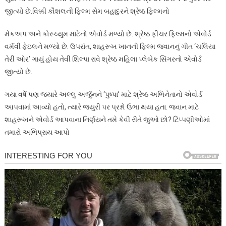
જીત્યો છે.વિક્કી કૌશલની ફિલ્મ સેમ બહાદુરને શ્રેષ્ઠ ફિલ્મનો
મેકઅપ અને કોસ્ચ્યુમ માટેનો એવોર્ડ મળ્યો છે. શ્રેષ્ઠ ફીચર ફિલ્મનો એવોર્ડ
વર્મવી ફેઇલને મળ્યો છે. ઉપરાંત, શાહરૂખ ખાનની ફિલ્મ જવાનનું ગીત ‘ચલિયા
તેરી ઓર’ ગાયું હોય તેવી શિલ્પા રાવે શ્રેષ્ઠ મહિલા પ્લેબેક સિંગરનો એવોર્ડ
જીત્યો છે.
ગયા વર્ષે પણ જ્યારે અલ્લુ અર્જુનને ‘પુષ્પા’ માટે શ્રેષ્ઠ અભિનેતાનો એવોર્ડ
આપવામાં આવ્યો હતો, ત્યારે જ્યુરી પર પ્રશ્નો ઉભા થયા હતા. જવાન માટે
શાહરૂખને એવોર્ડ આપવાના નિર્ણયને તમે કેવી રીતે જુઓ છો? ટિપ્પણીઓમાં
તમારો અભિપ્રાય આપો