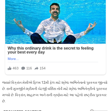
જ્યારે વિક્રાંત મેસીએ ફિલ્મ 12મી ફેલ માટે શ્રેષ્ઠ અભિનેતાનો પુરસ્કાર જીત્યો
છે. રાની મુખર્જીને શ્રીમતી ચેટર્જી વર્સિસ નોર્વે માટે શ્રેષ્ઠ અભિનેત્રીનો પુરસ્કાર
મળ્યો છે. વિક્રાંત, શાહરૂખ અને રાની ત્રણેય માટે આ પહેલો રાષ્ટ્રીય પુરસ્કાર
છે.