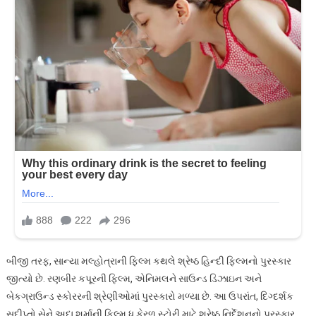
બીજી તરફ, સાન્યા મલ્હોત્રાની ફિલ્મ કથલે શ્રેષ્ઠ હિન્દી ફિલ્મનો પુરસ્કાર
જીત્યો છે. રણબીર કપૂરની ફિલ્મ, એનિમલને સાઉન્ડ ડિઝાઇન અને
બેકગ્રાઉન્ડ સ્કોરરની શ્રેણીઓમાં પુરસ્કારો મળ્યા છે. આ ઉપરાંત, દિગ્દર્શક
સુદીપ્તો સેને અદા શર્માની ફિલ્મ ધ કેરળ સ્ટોરી માટે શ્રેષ્ઠ નિર્દેશનનો પુરસ્કાર