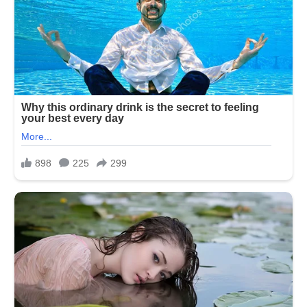
પુરસ્કાર
?