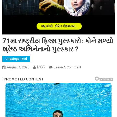
71મા રાષ્ટ્રીય ફિલ્મ પુરસ્કારો: કોને મળ્યો
શ્રેષ્ઠ અભિનેતાનો પુરસ્કાર ?
Uncategorized
MGR
On
August 1, 2025
Leave A Comment
71મા
રાષ્ટ્રીય
ફિલ્મ
પુરસ્કારો:
કોને
મળ્યો
શ્રેષ્ઠ
અભિનેતાનો