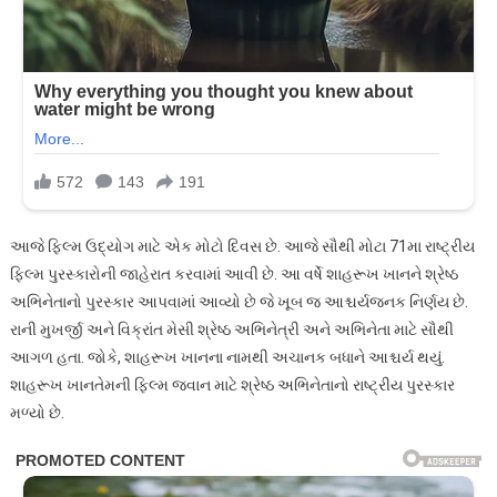
આજે ફિલ્મ ઉદ્યોગ માટે એક મોટો દિવસ છે. આજે સૌથી મોટા 71મા રાષ્ટ્રીય
ફિલ્મ પુરસ્કારોની જાહેરાત કરવામાં આવી છે. આ વર્ષે શાહરૂખ ખાનને શ્રેષ્ઠ
અભિનેતાનો પુરસ્કાર આપવામાં આવ્યો છે જે ખૂબ જ આશ્ચર્યજનક નિર્ણય છે.
રાની મુખર્જી અને વિક્રાંત મેસી શ્રેષ્ઠ અભિનેત્રી અને અભિનેતા માટે સૌથી
આગળ હતા. જોકે, શાહરૂખ ખાનના નામથી અચાનક બધાને આશ્ચર્ય થયું.
શાહરૂખ ખાનતેમની ફિલ્મ જવાન માટે શ્રેષ્ઠ અભિનેતાનો રાષ્ટ્રીય પુરસ્કાર
મળ્યો છે.