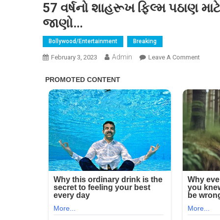
57 વર્ષનો શાહરૂખ ફિલ્મ પઠાણ માટ
જાણો…
Bollywood/Entertainment
Breaking
Admin
On
February 3, 2023
Leave A Comment
57
વર્ષનો
શાહરૂ
ફિલ્મ
પઠાણ
માટે
આવી
રીતે
બન્યો
હતો
27
વર્ષનો
નવયુવક
જાણો…