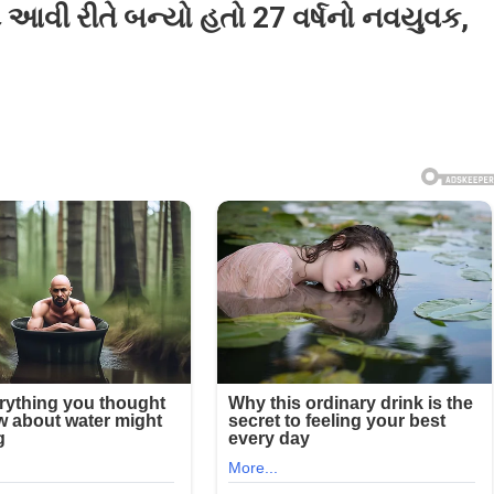
ે આવી રીતે બન્યો હતો 27 વર્ષનો નવયુવક,
ખ
,