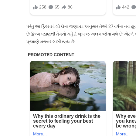
પરંતુ આ ફિલ્મમાં લોકોના જણાવ્યા અનુસાર તેઓ 27 વર્ષના નવ યુવ
છે ફિલ્મ પઠાણથી તેમનો ચહેરો ખૂબ જ અલગ જોવા મળે છે એટલે કે 
પ્રમાણે બરાબર લાગી રહ્યા છે.