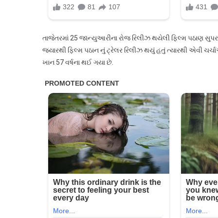
તાજેતરમાં 25 જાન્યુઆરીના રોજ રિલીઝ થયેલી ફિલ્મ પઠાણ સુપ
જ્યારથી ફિલ્મ પઠાન નું ટ્રેલર રિલીઝ થયું હતું ત્યારથી એવી ચ
ખાન 57 વર્ષના થઈ ગયા છે.