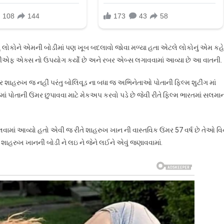
ંતુ લોકોને એમની બોડીમાં પણ ખૂબ બદલાવો જોવા મળ્યા હતા એટલે લોકોનું એમ કહેવ
 પણ વીએફ એક્સ નો ઉપયોગ કર્યો છે અને રબર એબ્સ લગાવવામાં આવ્યા છે આ વાતની.
ર શાહરુખ જ નહીં પરંતુ બોલિવૂડ ના બધા જ અભિનેતાઓ પોતાની ફિલ્મ શુટીંગ માં
ાં પોતાની ઉંમર છુપાવવા માટે મેકઅપ કરવો પડે છે જેવી રીતે ફિલ્મ ભારતમાં સલમા
માં આવ્યો હતો એવી જ રીતે શાહરુખ ખાન ની વાસ્તવિક ઉંમર 57 વર્ષ છે તેઓ વિ
શાહરુખ ખાનની બોડી ને લઇ ને જેને લઈને એવું જણાવવામાં.