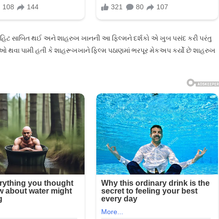
રહિટ સાબિત થઈ અને શાહરુખ ખાનની આ ફિલ્મને દર્શકો એ ખુબ પસંદ કરી પરંતુ
ર્ચાઓ થવા પામી હતી કે શાહરૂખખાને ફિલ્મ પઠાણમાં ભરપૂર મેકઅપ કર્યો છે શાહરુખ