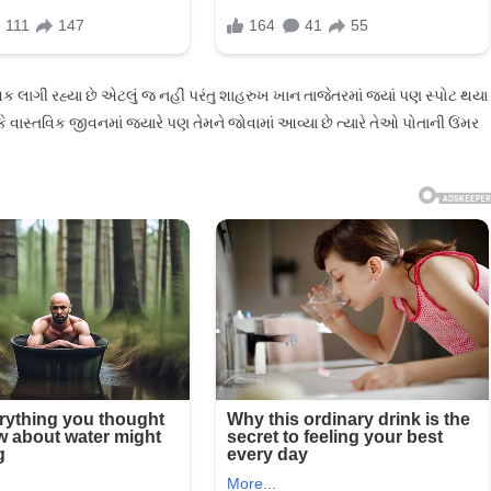
ક લાગી રહ્યા છે એટલું જ નહીં પરંતુ શાહરુખ ખાન તાજેતરમાં જ્યાં પણ સ્પોટ થયા
વાસ્તવિક જીવનમાં જ્યારે પણ તેમને જોવામાં આવ્યા છે ત્યારે તેઓ પોતાની ઉંમર