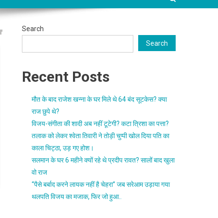
Search
Search
Recent Posts
मौत के बाद राजेश खन्ना के घर मिले थे 64 बंद सूटकेस? क्या
राज छुपे थे?
विजय-संगीता की शादी अब नहीं टूटेगी? कटा त्रिशा का पत्ता?
तलाक को लेकर श्वेता तिवारी ने तोड़ी चुप्पी खोल दिया पति का
काला चिट्ठा, उड़ गए होश।
सलमान के घर 6 महीने क्यों रहे थे प्रदीप रावत? सालों बाद खुला
वो राज
“पैसे बर्बाद करने लायक नहीं है चेहरा” जब सरेआम उड़ाया गया
थलपति विजय का मजाक, फिर जो हुआ..