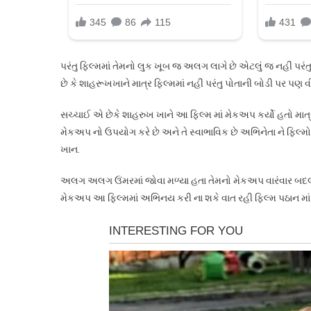
પરંતુ ફિલ્મમાં તેમનો લુક ખૂબ જ અલગ લાગે છે એટલું જ નહીં પર
છે કે શાહરૂખખાને માત્ર ફિલ્મમાં નહીં પરંતુ પોતાની બોડી પર
સચ્ચાઈ એ છેકે શાહરુખ ખાને આ ફિલ્મ માં મેકઅપ કર્યો હતો માત્
મેકઅપ નો ઉપયોગ કરે છે અને તે સ્વાભાવિક છે અભિનેતા ને ફિલ્મોમ
ખાન.
અલગ અલગ ઉંમરમાં જોવા મળ્યા હતા તેમનો મેકઅપ વારંવાર બદલવા
મેકઅપ આ ફિલ્મમાં અભિનય કરી ના શકે વાત રહી ફિલ્મ પઠાન માં 