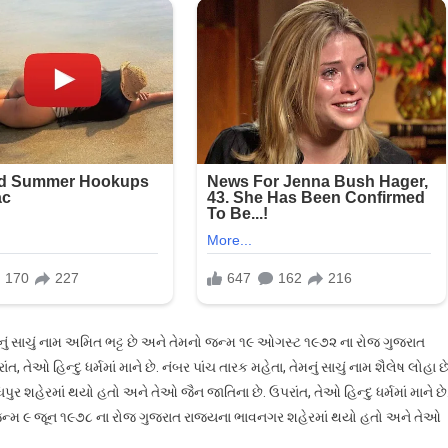
ેમનું સાચું નામ અમિત ભટ્ટ છે અને તેમનો જન્મ ૧૯ ઓગસ્ટ ૧૯૭૨ ના રોજ ગુજરાત
 તેઓ હિન્દુ ધર્મમાં માને છે. નંબર પાંચ તારક મહેતા, તેમનું સાચું નામ શૈલેષ લોહા છ
 શહેરમાં થયો હતો અને તેઓ જૈન જાતિના છે. ઉપરાંત, તેઓ હિન્દુ ધર્મમાં માને છે
નો જન્મ ૯ જૂન ૧૯૭૮ ના રોજ ગુજરાત રાજ્યના ભાવનગર શહેરમાં થયો હતો અને તેઓ