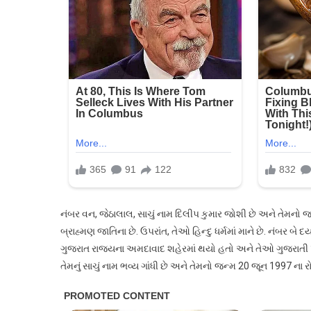
છે
?
સત્ય
તમને
ચોંકાવી
દેશે!
નંબર વન, જેઠાલાલ, સાચું નામ દિલીપ કુમાર જોશી છે અને તેમનો
બ્રાહ્મણ જાતિના છે. ઉપરાંત, તેઓ હિન્દુ ધર્મમાં માને છે. નંબર બે
ગુજરાત રાજ્યના અમદાવાદ શહેરમાં થયો હતો અને તેઓ ગુજરાતી પરિવારમા
તેમનું સાચું નામ ભવ્ય ગાંધી છે અને તેમનો જન્મ 20 જૂન 1997 ના 