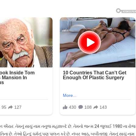
ષ્ણન ઐયર. તેમનું સાચું નામ તનુજ મહાશબ્દે છે. તેમનો જન્મ 24 જુલાઈ 1980 ના રોજ
ા છે. તેઓ હિન્દુ ધર્મનું પણ પાલન કરે છે. નંબર આઠ, બબીતાજી. તેમનું સાચું નામ