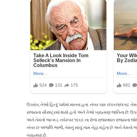
ઉપરાંત, તેઓ હિન્દુ ધર્મમાં માનતા હતા. નંબર ચાર ચંપકલાલગઢ. ત
રાજ્યના સૌરાષ્ટ્રમાં થયો હતો અને તેઓ બ્રાહ્મણ જાતિના છે. ઉપરાંત,
અને તેમનો જન્મ ૮ નવેમ્બર ૧૯૬૯ ના રોજ રાજસ્થાન રાજ્યના જોધપુર
નંબર છ અંજલિ ભાભી, તેમનું સાચું નામ નેહા મહેતા છે અને તેમ
બ્રાહ્મણ છે.