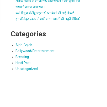
अतीक अहमद के बेटे के साथ आखरी पलो में क्या हुआ? इस
शख्स ने बताया सारा सच।
कर्ज में डूबा बॉलीवुड एक्टर? घर बेचने की आई नौबत!
इस बॉलीवुड एक्टर से शादी करना चाहती थी माधुरी दीक्षित?
Categories
Ajab-Gajab
Bollywood/Entertainment
Breaking
Hindi Post
Uncategorized