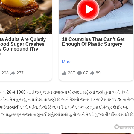
 જન્મ 26 મે 1968 ના રોજ ગુજરાત રાજ્યના પોરબંદર શહેરમાં થયો હતો અને તેઓ
 દયાબેન, તેમનું સાચું નામ દિશા વાકાણી છે અને તેમનો જન્મ 17 સપ્ટેમ્બર 1978 ના રો
ંથી છે. ઉપરાંત, તેઓ હિન્દુ ધર્મમાં માને છે. નંબર ત્રણ દીપેન્દ્ર ઉર્ફે ટપ્પુ,
રોજ મહારાષ્ટ્ર રાજ્યના મુંબઈ શહેરમાં થયો હતો અને તેઓ ગુજરાતી પરિવારમાંથી છે.