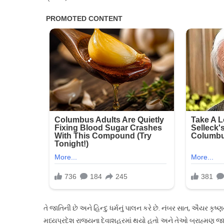
તે જાતિની છે અને હિન્દુ ધર્મનું પાલન કરે છે. નંબર સાત, ઐયર કૃ
મધ્યપ્રદેશ રાજ્યના દેવાશહરમાં થયો હતો અને તેઓ બ્રાહ્મણ જાતિન