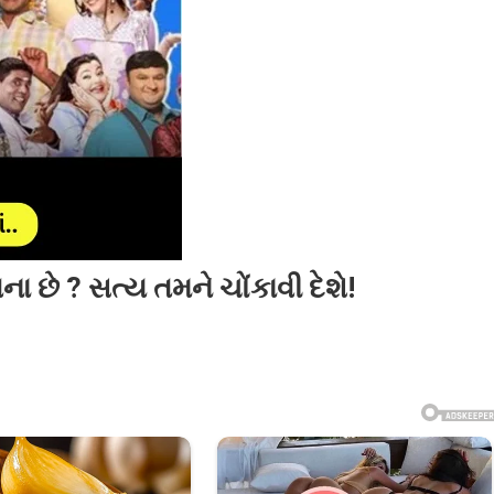
છે ? સત્ય તમને ચોંકાવી દેશે!
C
ો
ા