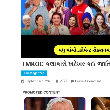
TMKOC કલાકારો ખરેખર કઈ જાતિના 
Uncategorized
MGR
On
September 1, 2025
Leave A Comment
TMKO
કલાકાર
ખરેખર
કઈ
જાતિન