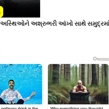
 અસ્થિઓને અશ્રુભરી આંખો સાથે સમુદ્રમા