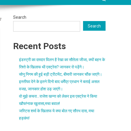
Search
Search
Recent Posts
इंडस्ट्री का दमदार विलन है रेखा का सौतेला जीजा, क्यों बहन के
रिश्ते के खिलाफ थी एक्ट्रेस? जानकर रो पड़ेंगे।
सोनू निगम की हुई बड़ी ट्रीटमेंट, बीमारी जानकर चौंक जाएंगे।
इस्तीफा देने के इतने दिनो बाद धर्मेंद्र प्रधान ने बताई असल
वजह, जानकार होश उड़ जाएंगे।
वो मुझे कचरा…राजेश खन्ना को लेकर इस एक्ट्रेस ने किया
खौफ!नाक खुलासा,मचा बवाल!
जस्टिस शर्मा के खिलाफ ये क्या बोल गए सौरभ दास, मचा
हड़कंप!