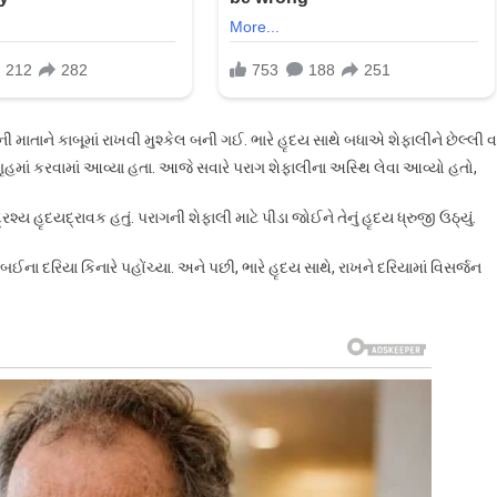
 માતાને કાબૂમાં રાખવી મુશ્કેલ બની ગઈ. ભારે હૃદય સાથે બધાએ શેફાલીને છેલ્લી વ
માં કરવામાં આવ્યા હતા. આજે સવારે પરાગ શેફાલીના અસ્થિ લેવા આવ્યો હતો,
ય હૃદયદ્રાવક હતું. પરાગની શેફાલી માટે પીડા જોઈને તેનું હૃદય ધ્રુજી ઉઠ્યું.
ા દરિયા કિનારે પહોંચ્યા. અને પછી, ભારે હૃદય સાથે, રાખને દરિયામાં વિસર્જન