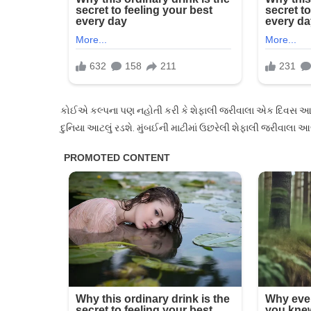
કરી
.
કોઈએ કલ્પના પણ નહોતી કરી કે શેફાલી જરીવાલા એક દિવસ આટ
દુનિયા આટલું રડશે. મુંબઈની માટીમાં ઉછરેલી શેફાલી જરીવાલા આજે