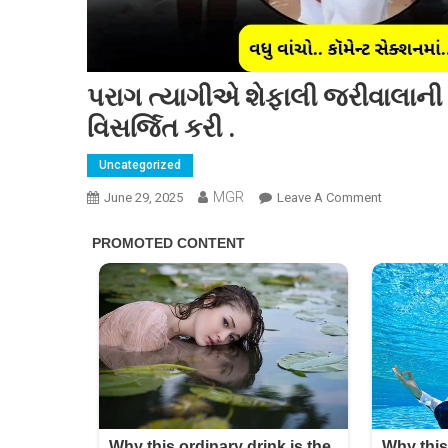
પરાગ ત્યાગીએ શેફાલી જરીવાલાની
વિસર્જિત કરી .
Uncategorized
MGR
On
June 29, 2025
Leave A Comment
પરાગ
ત્યાગીએ
શેફાલી
જરીવાલાની
અસ્થિઓને
અશ્રુભરી
આંખો
સાથે
સમુદ્રમાં
વિસર્જિત