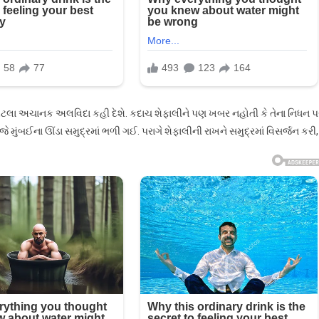
લા અચાનક અલવિદા કહી દેશે. કદાચ શેફાલીને પણ ખબર નહોતી કે તેના નિધન પ
 મુંબઈના ઊંડા સમુદ્રમાં ભળી ગઈ. પરાગે શેફાલીની રાખને સમુદ્રમાં વિસર્જન કરી,