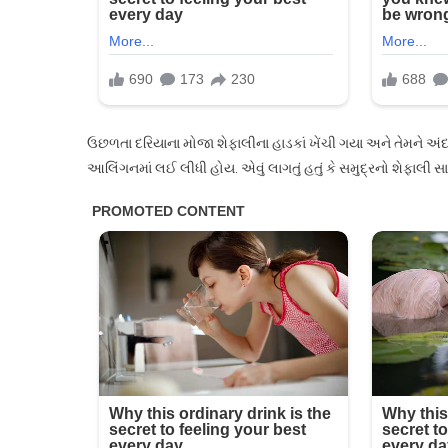
ઉછળતા દરિયાના મોજા શેફાલીના હાડકાં ખેંચી ગયા અને તેમને અંદર લ
આલિંગનમાં લઈ લીધી હોય. એવું લાગતું હતું કે સમુદ્રનો શેફાલી સા