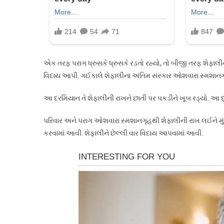
એક તરફ પરાગ ધ્રુસકે ધ્રુસકે રડતો રહ્યો, તો બીજી તરફ શેફાલીની
વિદાય આપી. ગઈકાલે શેફાલીના અંતિમ સંસ્કાર ઓશવારા સ્મશાનગૃહ
આ દરમિયાન તે શેફાલીની રાખને છાતી પર પકડીને ખૂબ રડ્યો. આ દ્રશ્
પરિવાર અને પરાગ ઓશવારા સ્મશાનગૃહથી શેફાલીની રાખ લઈને મુંબઈન
કરવામાં આવી. શેફાલીને છેલ્લી વાર વિદાય આપવામાં આવી.