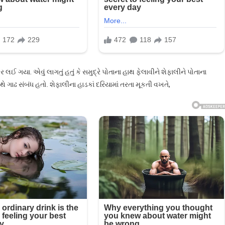
ઈ ગયા. એવું લાગતું હતું કે સમુદ્રે પોતાના હાથ ફેલાવીને શેફાલીને પોતાના
થે ગાઢ સંબંધ હતો. શેફાલીના હાડકાં દરિયામાં તરતા મૂકતી વખતે,