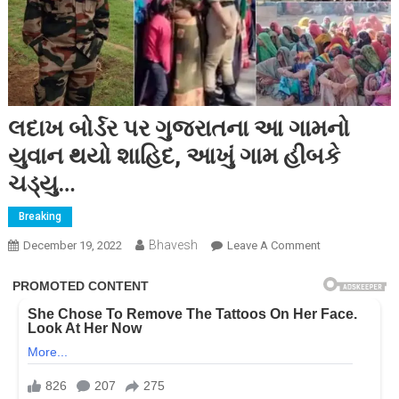
લદાખ બોર્ડર પર ગુજરાતના આ ગામનો
યુવાન થયો શાહિદ, આખું ગામ હીબકે
ચડ્યુ…
Breaking
Bhavesh
On
December 19, 2022
Leave A Comment
લદાખ
બોર્ડર
પર
ગુજરાતના
આ
ગામનો
યુવાન