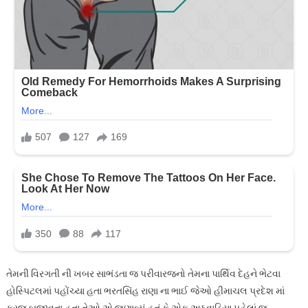
તેમની વિરગતી ની ખબર સાભંડતા જ પરીવારજનો તેમના પાર્થિવ દેહને ભેટવા
હોસ્પિટલમાં પહોંચ્યા હતા ભરતસિંહ રાણા ના ભાઈ જેઓ હીમાચલ પ્રદેશ માં
ફરજ બજાવતા હતા તેઓ એ જણાવ્યું હતું કે એક અઠવાડિયા પહેલાં જ