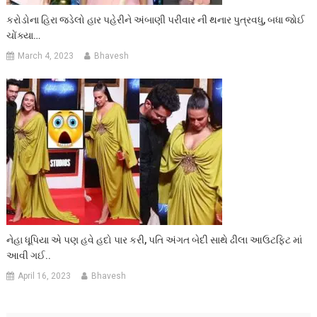
કરોડોના હિરા જડેલો હાર પહેરીને અંબાણી પરીવાર ની થનાર પુત્રવધુ, બધા જોઈ
ચોંક્યા…
March 4, 2023
Bhavesh
નેહા ધૂપિયા એ પણ હવે હદો પાર કરી, પતિ અંગત બેદી સાથે ઢીલા આઉટફિટ માં
આવી ગઈ..
April 16, 2023
Bhavesh