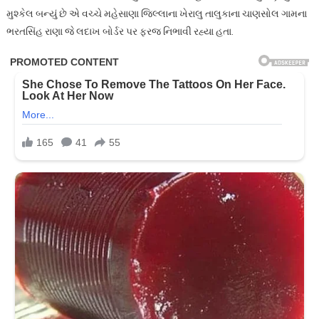
મુશ્કેલ બન્યું છે એ વચ્ચે મહેસાણા જિલ્લાના ખેરાલુ તાલુકાના ચાણસોલ ગામના
ભરતસિંહ રાણા જે લદાખ બોર્ડર પર ફરજ નિભાવી રહ્યા હતા.