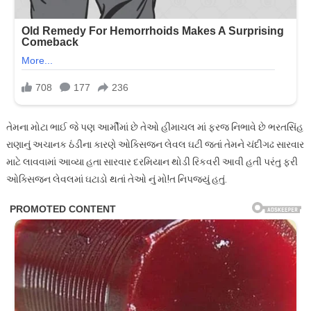
તેમના મોટા ભાઈ જે પણ આર્મીમાં છે તેઓ હીમાચલ માં ફરજ નિભાવે છે ભરતસિંહ
રાણાનું અચાનક ઠંડીના કારણે ઓક્સિજન લેવલ ઘટી જતાં તેમને ચંદીગઢ સારવાર
માટે લાવવામાં આવ્યા હતા સારવાર દરમિયાન થોડી રિકવરી આવી હતી પરંતુ ફરી
ઓક્સિજન લેવલમાં ઘટાડો થતાં તેઓ નું મો!ત નિપજ્યું હતું.