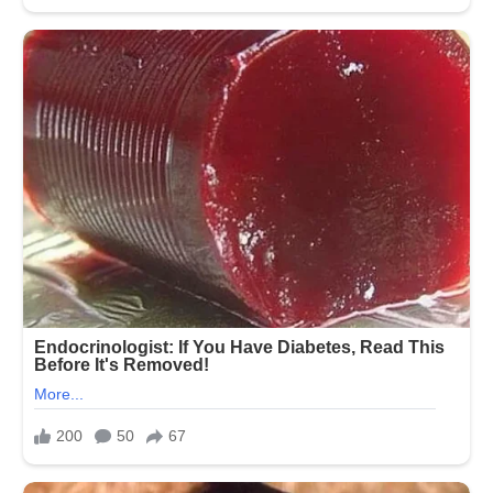
થયો
શાહિદ,
આખું
ગામ
હીબકે
ચડ્યુ…