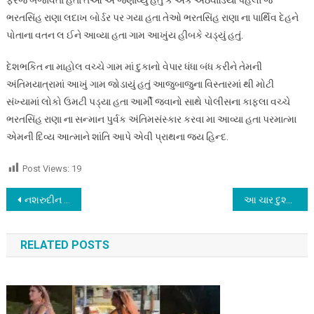
ભરતસિંહ રાણા લદાખ બોર્ડર પર ગયા હતા તેઓ ભરતસિંહ રાણા ના પાર્થિવ દેહને
પોતાના વતન લ ઈને આવ્યા હતા ગામ આખુંય હીબકે ચડ્યું હતું.
દેશભકિત ના માહોલ વચ્ચે ગામ માં દુકાનો વેપાર ધંધા બંધ કરીને તેમની
અંતિમયાત્રામાં આખું ગામ જોડાયું હતું આજુબાજુના વિસ્તારમાં થી મોટી
સંખ્યામાં લોકો ઉમટી પડ્યા હતા આર્મી જવાનો સાથે પોલીસના કાફલા વચ્ચે
ભરતસિંહ રાણા ના સન્માન પુર્વક અંતિમસંસ્કાર કરવા મા આવ્યા હતા પરમાત્મા
એમની દિવ્ય આત્માને શાંતિ આપે એવી પ્રાથના જય હિન્દ.
Post Views:
19
Post
નશરુદીન શાહ ની પત્ની એ RRR ફિલ્મ ને પછાત ફિલ્મ કહેતા સાથે કહી દીધું એવું કે સર્જાઈ ગયો વિવાદ…
આ ચાર દુશ્મનો પર ભારે પડ્યા હતા અજય દેવગણ, ધોળા દિવસે તારા બતાવ્યા હતા…
navigation
RELATED POSTS