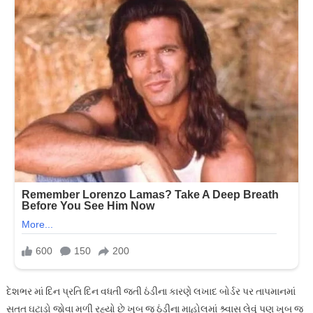
દેશભર માં દિન પ્રતિ દિન વધતી જતી ઠંડીના કારણે લખાદ બોર્ડર પર તાપમાનમાં
સતત ઘટાડો જોવા મળી રહ્યો છે ખુબ જ ઠંડીના માહોલમાં શ્ર્વાસ લેવું પણ ખુબ જ