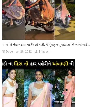
પપ્પાએ તૈયાર થવા પાર્લર મોકલી, તો દુલ્હન બુલેટ લઈને ભાગી ગઈ…
December 29, 2022
Bhavesh