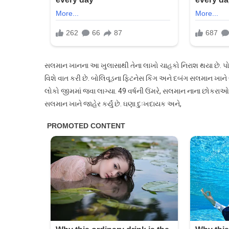
સલમાન ખાનના આ ખુલાસાથી તેના લાખો ચાહકો નિરાશ થયા છે. પો
વિશે વાત કરી છે. બોલિવૂડના ફિટનેસ કિંગ અને દબંગ સલમાન ખાને 
લોકો જીમમાં જવા લાગ્યા. 49 વર્ષની ઉંમરે, સલમાન નાના છોકરાઓને પ
સલમાન ખાને જાહેર કર્યું છે. ઘણા દુઃખદાયક અને,