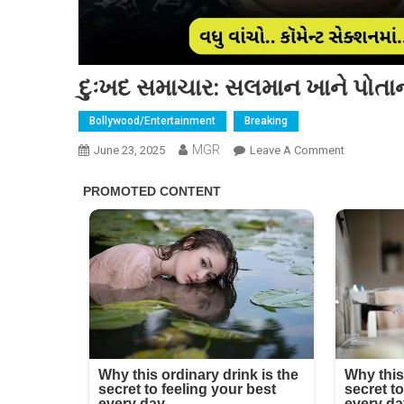
દુઃખદ સમાચાર: સલમાન ખાને પોતાની
Bollywood/Entertainment
Breaking
MGR
On
June 23, 2025
Leave A Comment
દુઃખદ
સમાચાર:
સલમાન
ખાને
પોતાની
બીમારી
વિશે
ખુલાસો
કર્યો…