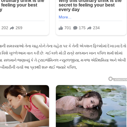
ી સમસ્યાઓ તેના ચાહકોને તેના ચહેરા પર કે તેની એક્શન ફિલ્મોમાં દેખાડવા દેતો
્યા વિશે ખુલ્લેઆમ વાત કરી છે. ગઈકાલે મોડી રાત્રે સલમાન ખાન કપિલ શર્મા શોમાં
 ગયા. સલમાને જણાવ્યું કે તે ટ્રાઇજેમિનલ ન્યુરલજીયા, મગજ એરિથમિયા અને એબી
બીમારીની ચર્ચા આ પ્રશ્નથી શરૂ થઈ જ્યારે કપિલ,