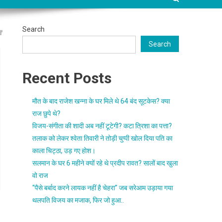
Search
Search
Recent Posts
मौत के बाद राजेश खन्ना के घर मिले थे 64 बंद सूटकेस? क्या
राज छुपे थे?
विजय-संगीता की शादी अब नहीं टूटेगी? कटा त्रिशा का पत्ता?
तलाक को लेकर श्वेता तिवारी ने तोड़ी चुप्पी खोल दिया पति का
काला चिट्ठा, उड़ गए होश।
सलमान के घर 6 महीने क्यों रहे थे प्रदीप रावत? सालों बाद खुला
वो राज
“पैसे बर्बाद करने लायक नहीं है चेहरा” जब सरेआम उड़ाया गया
थलपति विजय का मजाक, फिर जो हुआ..