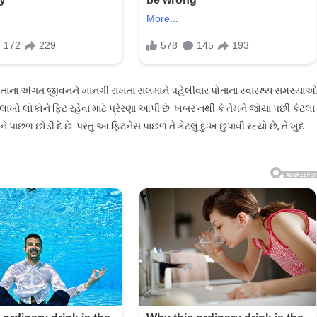
તાના અંગત જીવનને ખાનગી રાખતા સલમાને પહેલીવાર પોતાના સ્વાસ્થ્ય સમસ્યા
લાખો લોકોને ફિટ રહેવા માટે પ્રેરણા આપી છે. ખબર નથી કે તેમને જોયા પછી કેટલા
ાછળ છોડી દે છે. પરંતુ આ ફિટનેસ પાછળ તે કેટલું દુઃખ છુપાવી રહ્યો છે, તે ખુદ