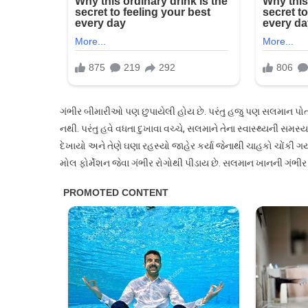
ગંભીર બીમારીઓ પણ છુપાયેલી હોય છે. પરંતુ હજુ પણ સલમાન પોતાન
નથી. પરંતુ હવે વધતા દુખાવા વચ્ચે, સલમાને તેના સ્વાસ્થ્યની સમસ
દેખાયો અને તેણે ઘણા રહસ્યો જાહેર કર્યા જેનાથી ચાહકો ચોંકી
મોલ ફોર્મેશન જેવા ગંભીર રોગોથી પીડાય છે. સલમાન ખાનની ગંભીર 