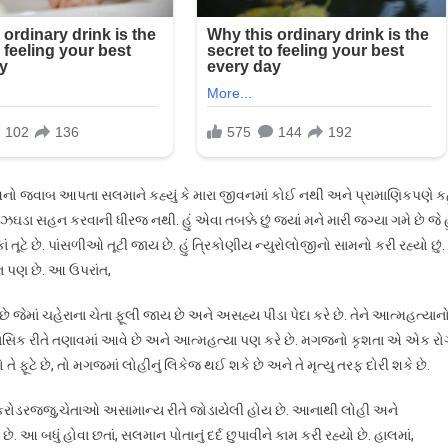
ીં. આનો જવાબ આપતા સલમાને કહ્યું કે મારા જીવનમાં કોઈ નથી અને પ્રામાણિકપણે કહ
ા સહન કરવાની ધીરજ નથી. હું એવા તબક્કે છું જ્યાં મને મારી જગ્યા ગમે છે જે હ
ં તૂટે છે. પાંસળીઓ તૂટી જાય છે. હું ત્રિકોણીય ન્યુરોલોજીનો સામનો કરી રહ્યો છું.
શન પણ છે. આ ઉપરાંત,
છે જેમાં ચહેરાના ચેતા ફૂલી જાય છે અને અસહ્ય પીડા પેદા કરે છે. તેને આત્મહત્યાન
ાનસિક રીતે તણાવમાં આવે છે અને આત્મહત્યા પણ કરે છે. મગજનો કૃશતા એ એક રો
 ફૂટે છે, તો મગજમાં લોહીનું લિકેજ થઈ શકે છે અને તે મૃત્યુ તરફ દોરી શકે છે.
કરોડરજ્જુ,ચેતાઓ અસામાન્ય રીતે જોડાયેલી હોય છે. આનાથી લોહી અને
 બધું હોવા છતાં, સલમાન પોતાનું દર્દ છુપાવીને કામ કરી રહ્યો છે. હાલમાં,