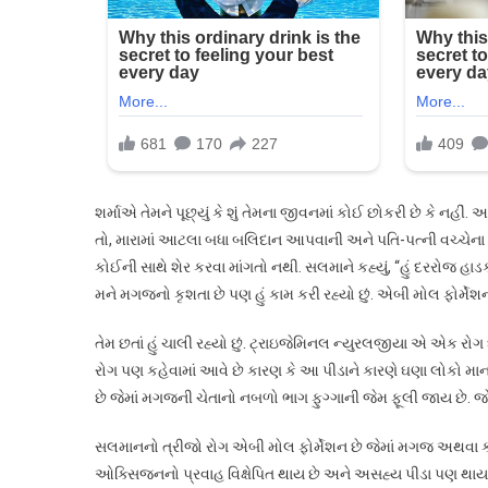
શર્માએ તેમને પૂછ્યું કે શું તેમના જીવનમાં કોઈ છોકરી છે કે નહ
તો, મારામાં આટલા બધા બલિદાન આપવાની અને પતિ-પત્ની વચ્ચેના ઝઘડ
કોઈની સાથે શેર કરવા માંગતો નથી. સલમાને કહ્યું, “હું દરરોજ હાડકા
મને મગજનો કૃશતા છે પણ હું કામ કરી રહ્યો છું. એબી મોલ ફોર્મે
તેમ છતાં હું ચાલી રહ્યો છું. ટ્રાઇજેમિનલ ન્યુરલજીયા એ એક રોગ 
રોગ પણ કહેવામાં આવે છે કારણ કે આ પીડાને કારણે ઘણા લોકો મ
છે જેમાં મગજની ચેતાનો નબળો ભાગ ફુગ્ગાની જેમ ફૂલી જાય છે. જો તે
સલમાનનો ત્રીજો રોગ એબી મોલ ફોર્મેશન છે જેમાં મગજ અથવા 
ઓક્સિજનનો પ્રવાહ વિક્ષેપિત થાય છે અને અસહ્ય પીડા પણ થાય છે. આ