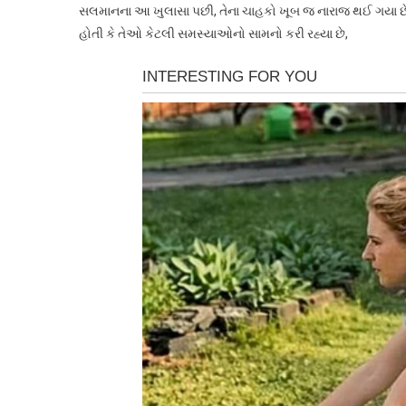
સલમાનના આ ખુલાસા પછી, તેના ચાહકો ખૂબ જ નારાજ થઈ ગયા છે. ઘ
હોતી કે તેઓ કેટલી સમસ્યાઓનો સામનો કરી રહ્યા છે,