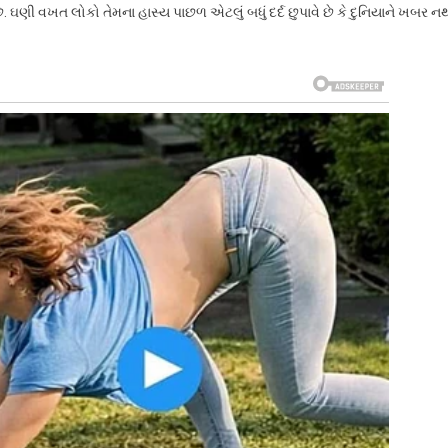
ણી વખત લોકો તેમના હાસ્ય પાછળ એટલું બધું દર્દ છુપાવે છે કે દુનિયાને ખબર ન