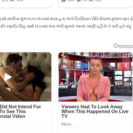
્ધાર્થ માલીના શુભ લગ્ન લંડનમાં થયા હતા અને ક્રિશ્ચિયન રીતિ-રિવાજ મુજબ સાત ફે
રણવીર સિંહ સાથે લંડનમાં તેના બેબી મૂનનો આનંદ માણી રહી છે તે પછી હવે વધુ