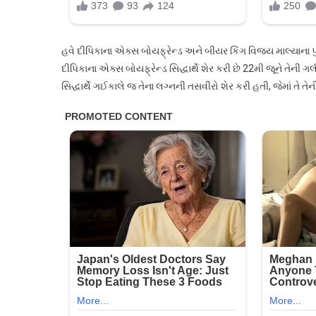
હવે દીપિકાના એક્સ બોયફ્રેન્ડ અને બીયર કિંગ વિજય માલ્યાના પ
દીપિકાના એક્સ બોયફ્રેન્ડ સિદ્ધાર્થે શેર કરી છે 22મી જૂને તેની ગર
સિદ્ધાર્થે ગઈકાલે જ તેના લગ્નની તસવીરો શેર કરી હતી, જેમાં તે તે