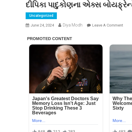
દીપિકા પાદુકોણના એક્સ બોયફ્રેન્ડે
Uncategorized
Diya Modh
On
June 24, 2024
Leave A Comment
દીપિક
પાદુક
એક્
બોયફ્ર
કર્યા
લંડનમ
લગ્ન.