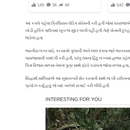
આ કપલે પહેલા ક્રિશ્ચિયન વેડિંગ સેરેમની કરી હતી જેમાં વરરાજાએ ગ
બોડી હગિંગ ગાઉનમાં ખૂબ જ સુંદર લાગી રહી હતી તેણે પોતાની દુલ્હ
જડેલા હતા.
ભારતીય લગ્ન માટે, કન્યાએ ગુલાબી અને લાલ રંગના ભારે ભરતકામવા
પાયજામાની પસંદગી કરી હતી, પરંતુ તેમના હિંદુ લગ્નમાં હાજર રહે
પિતા વિજય માલ્યા તેમના પુત્ર સાથે ફોટો પડાવતા જોવા મળ્યા હતા,
સિદ્ધાર્થ માલિયાએ આ ખુશખબરી શેર કરતાની સાથે જ બી-ટાઉનના ઘણા 
પ્રપોઝ કર્યું હતું, જે બાદ બંનેએ સગાઈ કરી લીધી હતી.