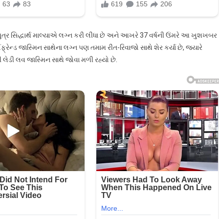
ુત્ર સિદ્ધાર્થ માલ્યાએ લગ્ન કરી લીધા છે અને આખરે 37 વર્ષની ઉંમરે આ ખુશખબર
્લફ્રેન્ડ જાસ્મિન સાથેના લગ્ન પણ તમામ રીત-રિવાજો સાથે શેર કર્યા છે, જ્યારે
ની લેડી લવ જાસ્મિન સાથે જોવા મળી રહ્યો છે.