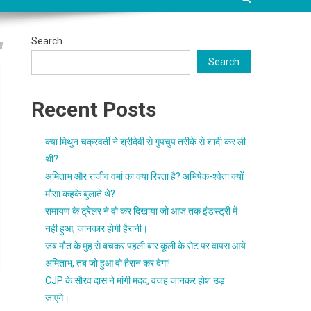
Search
Search
Recent Posts
क्या मिथुन चक्रवर्ती ने श्रीदेवी से गुपचुप तरीके से शादी कर ली
थी?
अमिताभ और राजीव वर्मा का क्या रिश्ता है? अभिषेक-श्वेता क्यों
मौसा कहके बुलाते थे?
रामायण के ट्रेलर ने वो कर दिखाया जो आज तक इंडस्ट्री में
नही हुआ, जानकार होगी हैरानी।
जब मौत के मुंह से बचकर पहली बार कूली के सेट पर वापस आये
अमिताभ, तब जो हुआ वो हैरान कर देगा!
CJP के सौरव दास ने मांगी मदद, वजह जानकर होश उड़
जाएंगे।