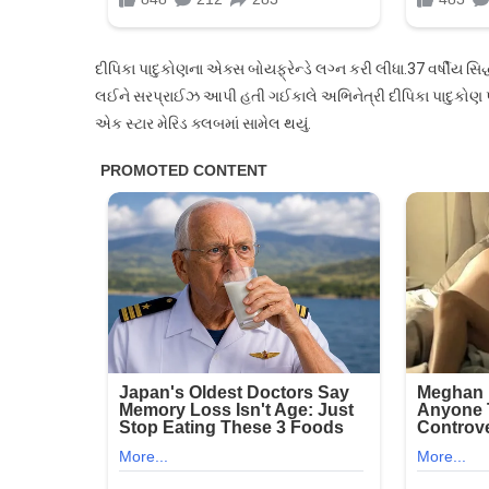
દીપિકા પાદુકોણના એક્સ બોયફ્રેન્ડે લગ્ન કરી લીધા.37 વર્ષીય સિદ
લઈને સરપ્રાઈઝ આપી હતી ગઈકાલે અભિનેત્રી દીપિકા પાદુકોણ પતિ 
એક સ્ટાર મેરિડ ક્લબમાં સામેલ થયું.