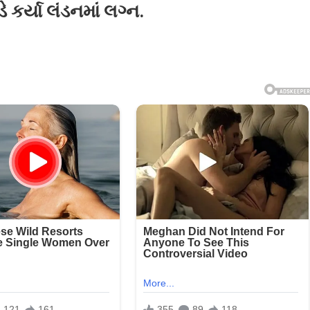
 કર્યા લંડનમાં લગ્ન.
ા
ોણના
સ
ેન્ડે
ાં