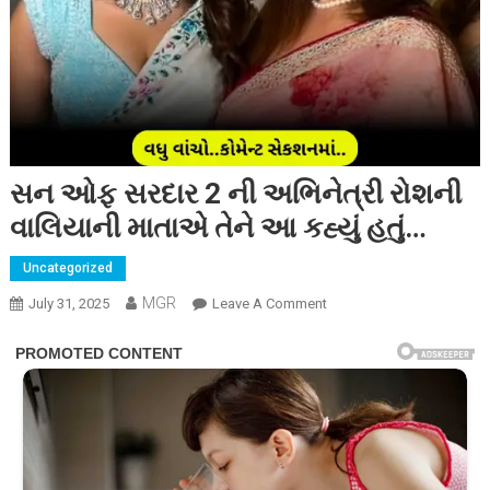
સન ઓફ સરદાર 2 ની અભિનેત્રી રોશની
વાલિયાની માતાએ તેને આ કહ્યું હતું…
Uncategorized
MGR
On
July 31, 2025
Leave A Comment
સન
ઓફ
સરદાર
2
ની
અભિનેત્રી
રોશની