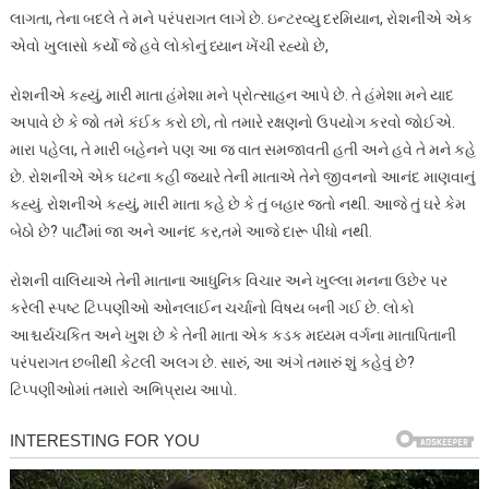
લાગતા, તેના બદલે તે મને પરંપરાગત લાગે છે. ઇન્ટરવ્યુ દરમિયાન, રોશનીએ એક
એવો ખુલાસો કર્યો જે હવે લોકોનું ધ્યાન ખેંચી રહ્યો છે,
રોશનીએ કહ્યું, મારી માતા હંમેશા મને પ્રોત્સાહન આપે છે. તે હંમેશા મને યાદ
અપાવે છે કે જો તમે કંઈક કરો છો, તો તમારે રક્ષણનો ઉપયોગ કરવો જોઈએ.
મારા પહેલા, તે મારી બહેનને પણ આ જ વાત સમજાવતી હતી અને હવે તે મને કહે
છે. રોશનીએ એક ઘટના કહી જ્યારે તેની માતાએ તેને જીવનનો આનંદ માણવાનું
કહ્યું. રોશનીએ કહ્યું, મારી માતા કહે છે કે તું બહાર જતો નથી. આજે તું ઘરે કેમ
બેઠો છે? પાર્ટીમાં જા અને આનંદ કર,તમે આજે દારૂ પીધો નથી.
રોશની વાલિયાએ તેની માતાના આધુનિક વિચાર અને ખુલ્લા મનના ઉછેર પર
કરેલી સ્પષ્ટ ટિપ્પણીઓ ઓનલાઈન ચર્ચાનો વિષય બની ગઈ છે. લોકો
આશ્ચર્યચકિત અને ખુશ છે કે તેની માતા એક કડક મધ્યમ વર્ગના માતાપિતાની
પરંપરાગત છબીથી કેટલી અલગ છે. સારું, આ અંગે તમારું શું કહેવું છે?
ટિપ્પણીઓમાં તમારો અભિપ્રાય આપો.