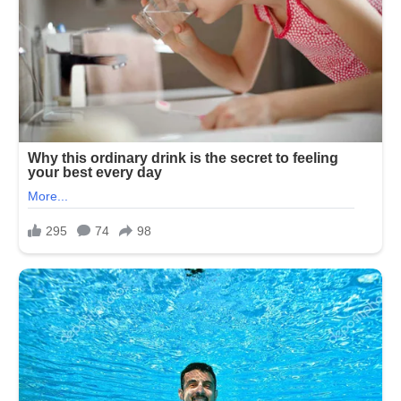
વાલિયાની
માતાએ
તેને
આ
કહ્યું
હતું…