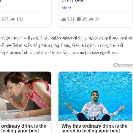
શું છુપાવવા માંગતી હતી. તે હોટ સાટિન ગાઉન નીચે બ્રા પહેરવાનું ભૂલી ગઈ. તેની સા
.તસવીરોમાં કંઈક એવું જોવા મળ્યું કે ચાહકોએ તેને ટ્રોલ કરવાનું શરૂ કરી
ય પરંતુ તે પોતાના દેશી ચાહકોને લાઈવ અપડેટ્સ આપવાનું ક્યારેય ભૂલતી નથી.