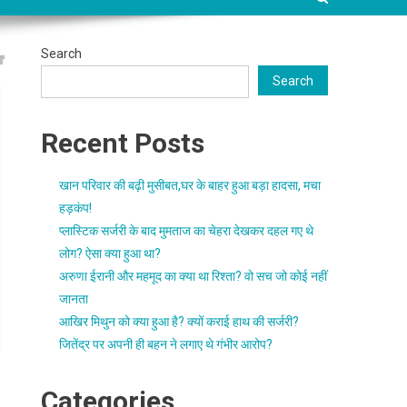
Search
Search
Recent Posts
खान परिवार की बढ़ी मुसीबत,घर के बाहर हुआ बड़ा हादसा, मचा
हड़कंप!
प्लास्टिक सर्जरी के बाद मुमताज का चेहरा देखकर दहल गए थे
लोग? ऐसा क्या हुआ था?
अरुणा ईरानी और महमूद का क्या था रिश्ता? वो सच जो कोई नहीं
जानता
आखिर मिथुन को क्या हुआ है? क्यों कराई हाथ की सर्जरी?
जितेंद्र पर अपनी ही बहन ने लगाए थे गंभीर आरोप?
Categories