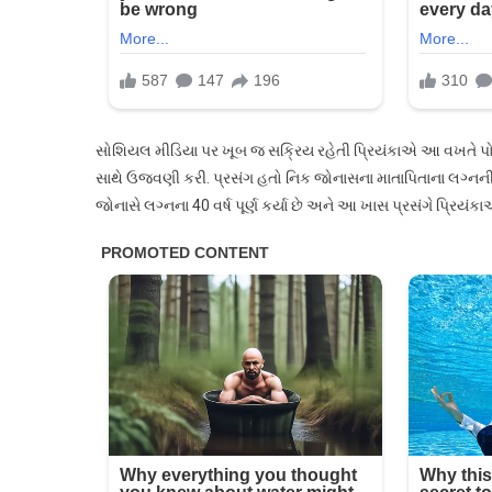
સોશિયલ મીડિયા પર ખૂબ જ સક્રિય રહેતી પ્રિયંકાએ આ વખતે પો
સાથે ઉજવણી કરી. પ્રસંગ હતો નિક જોનાસના માતાપિતાના લગ્નની 
જોનાસે લગ્નના 40 વર્ષ પૂર્ણ કર્યા છે અને આ ખાસ પ્રસંગે પ્રિયંક