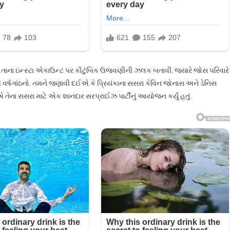
તાના ઇન્સ્ટા એકાઉન્ટ પર કૌટુંબિક ઉજવણીની ઝલક બતાવી. જ્યારે જોસ પરિવારે
વર્ષગાંઠનો. તમને જણાવી દઈએ કે પ્રિયંકાના સસરા કેવિન જોનાસ અને ડેનિસ
ાએ તેના સસરા માટે એક શાનદાર સરપ્રાઈઝ પાર્ટીનું આયોજન કર્યું હતું.