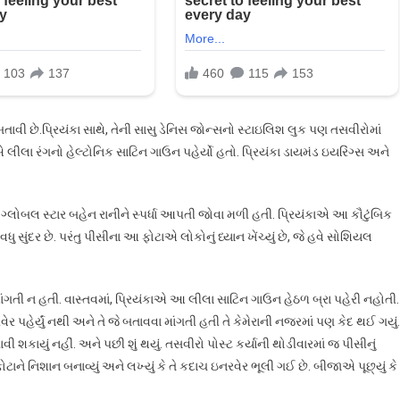
ાવી છે.પ્રિયંકા સાથે, તેની સાસુ ડેનિસ જોન્સનો સ્ટાઇલિશ લુક પણ તસવીરોમાં
એ લીલા રંગનો હેલ્ટોનિક સાટિન ગાઉન પહેર્યો હતો. પ્રિયંકા ડાયમંડ ઇયરિંગ્સ અને
ગ્લોબલ સ્ટાર બહેન રાનીને સ્પર્ધા આપતી જોવા મળી હતી. પ્રિયંકાએ આ કૌટુંબિક
સુંદર છે. પરંતુ પીસીના આ ફોટાએ લોકોનું ધ્યાન ખેંચ્યું છે, જે હવે સોશિયલ
ાંગતી ન હતી. વાસ્તવમાં, પ્રિયંકાએ આ લીલા સાટિન ગાઉન હેઠળ બ્રા પહેરી નહોતી.
ર પહેર્યું નથી અને તે જે બતાવવા માંગતી હતી તે કેમેરાની નજરમાં પણ કેદ થઈ ગયું.
શકાયું નહીં. અને પછી શું થયું. તસવીરો પોસ્ટ કર્યાની થોડીવારમાં જ પીસીનું
ાને નિશાન બનાવ્યું અને લખ્યું કે તે કદાચ ઇનરવેર ભૂલી ગઈ છે. બીજાએ પૂછ્યું કે