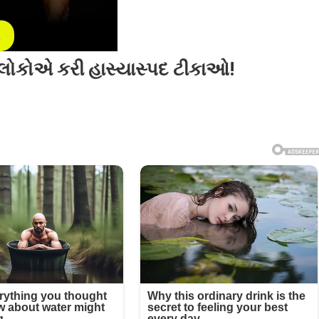
ે લોકોએ કરી હાસ્યાસ્પદ ટીકાઓ!
દ