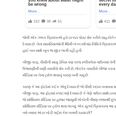
જેની એક ઝલક પ્રિયંકાએ હવે ઇન્સ્ટા પોસ્ટ શેર કરીને ચાહકોને બત
દેખાય છે. તેના સાસરિયાઓની 40મી લગ્ન વર્ષગાંઠ નિમિત્તે પ્રિયંકા
હાઈ બન સાથે ખૂબ જ સુંદર લાગી રહી હતી.
બીજી તરફ, પીસીની સાસુ ડેનિસ પણ કાળા સ્લીવલેસ ગાઉનમાં તેની 
ઉજવણીની ઘણી તસવીરો શેર કરી છે, જે દરેક તસવીરો બીજા કરતા વધુ 
મીડિયા પર તેના ટ્રોલ થવાનું કારણ બની ગયું છે.
કારણ કે આ ફોટોમાં કંઈક એવું દેખાય છે જે પીસી કદાચ બતાવવા મ
બીજી તરફ, આ ફોટામાં સ્પષ્ટપણે દેખાય છે કે તેણે ગાઉન સાથે ઇનરવે
જે સોશિયલ મીડિયા પર હાજર જાસૂસી લોકોની તીક્ષ્ણ નજરથી છુપાવી 
સોશિયલ મીડિયા પર ટ્રોલ થવા લાગ્યું. એક યુઝરે પ્રિયંકાના આ ફોટ
તમે તમારા અંડર બોડી પાર્ટ્સ કેમ બતાવી રહ્યા છો?