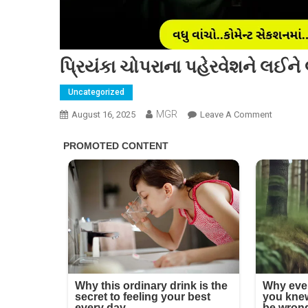
પ્રિયંકા ચોપરાના પહેરવેશને લઈન
Uncategorized
MGR
On
August 16, 2025
Leave A Comment
પ્રિયંકા
ચોપરાના
પહેરવેશને
લઈને
લોકોએ
કરી
હાસ્યાસ્પ
ટીકાઓ!