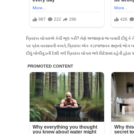
પ્રિયંકા ચોપરાએ કેવી ભૂલ કરી? તેણે અજાણતાં જ બતાવી દીધું કે તે 
પર પ્રેમ વરસાવતી વખતે, પ્રિયંકા એક કંટાળાજનક ક્ષણનો ભોગ બની
દીધું.બોલીવુડની દેશી ગર્લ પ્રિયંકા ચોપરા ભલે વિદેશમાં રહેતી હો