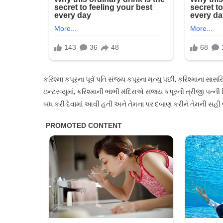
બહારથી
ડોરબેલ
વગાડતી
રહી!
કરિશ્મા કપૂરના પૂર્વ પતિ સંજય કપૂરના મૃત્યુ પછી, કરિશ્માના સ
ઇન્ટરવ્યુમાં, કરિશ્માની ભાભી મંદિરાએ સંજય કપૂરની ત્રીજી પત્ની
બંધ કરી દેવામાં આવી હતી અને તેમના પર દબાણ કરીને તેમની સહી 