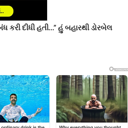
 બંધ કરી દીધી હતી…” હું બહારથી ડોરબેલ