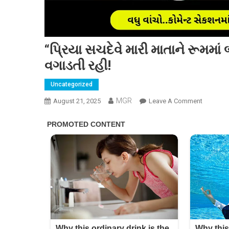
“પ્રિયા સચદેવે મારી માતાને રૂમમાં
વગાડતી રહી!
Uncategorized
MGR
On
August 21, 2025
Leave A Comment
“પ્રિયા
સચદેવે
મારી
માતાને
રૂમમાં
બંધ
કરી
દીધી
હતી…”
હું