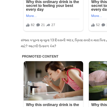
સંજય કપૂરના મૃત્યુના 13 દિવસની અંદર, પ્રિયા સચદેવ મારા પિતા
માટે? આટલી ઉતાવળ કેમ?