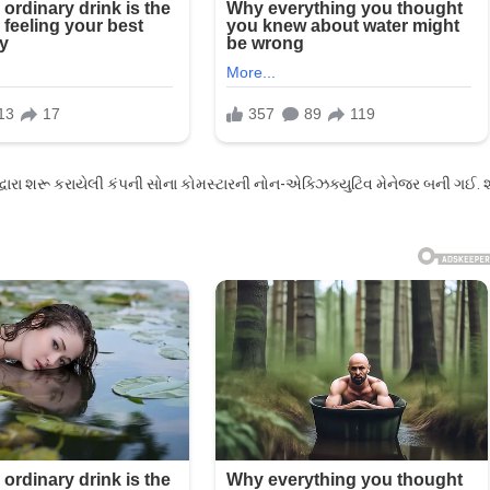
 દ્વારા શરૂ કરાયેલી કંપની સોના કોમસ્ટારની નોન-એક્ઝિક્યુટિવ મેનેજર બની ગઈ. 