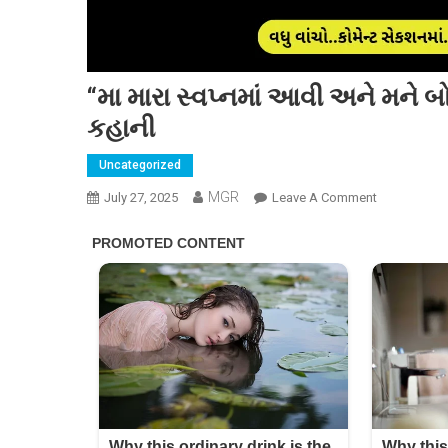
“મા મારા સ્વપ્નમાં આવી અને મને બોલ
કહાની
Uncategorized
MGR
On
July 27, 2025
Leave A Comment
“મા
મારા
સ્વપ્નમાં
આવી
અને
મને
બોલાવ્યો..”
NEET
ના
વિદ્યાર્થીની