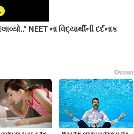
ાવ્યો..” NEET ના વિદ્યાર્થીની દર્દનાક