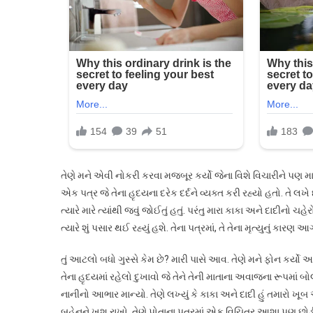
તેણે મને એવી નોકરી કરવા મજબૂર કર્યો જેના વિશે વિચારીને પણ મા
એક પત્ર જે તેના હૃદયના દરેક દર્દને વ્યક્ત કરી રહ્યો હતો. તે લખે છે
ત્યારે મારે ત્યાંથી જવું જોઈતું હતું. પરંતુ મારા કાકા અને દાદીન
ત્યારે શું પસાર થઈ રહ્યું હશે. તેના પત્રમાં, તે તેના મૃત્યુનું કા
તું આટલો બધો ગુસ્સે કેમ છે? મારી પાસે આવ. તેણે મને ફોન કર્યો અને કહ
તેના હૃદયમાં રહેલો દુખાવો જે તેને તેની માતાના અવાજના રૂપમાં બ
નાનીનો આભાર માન્યો. તેણે લખ્યું કે કાકા અને દાદી હું તમારો ખૂબ આ
બહેનને ખુશ રાખો. તેણે પોતાના પત્રમાં એક વિચિત્ર આશા પણ છોડી 