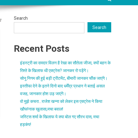
Search
Search
Recent Posts
इंडस्ट्री का दमदार विलन है रेखा का सौतेला जीजा, क्यों बहन के
रिश्ते के खिलाफ थी एक्ट्रेस? जानकर रो पड़ेंगे।
सोनू निगम की हुई बड़ी ट्रीटमेंट, बीमारी जानकर चौंक जाएंगे।
इस्तीफा देने के इतने दिनो बाद धर्मेंद्र प्रधान ने बताई असल
वजह, जानकार होश उड़ जाएंगे।
वो मुझे कचरा…राजेश खन्ना को लेकर इस एक्ट्रेस ने किया
खौफ!नाक खुलासा,मचा बवाल!
जस्टिस शर्मा के खिलाफ ये क्या बोल गए सौरभ दास, मचा
हड़कंप!