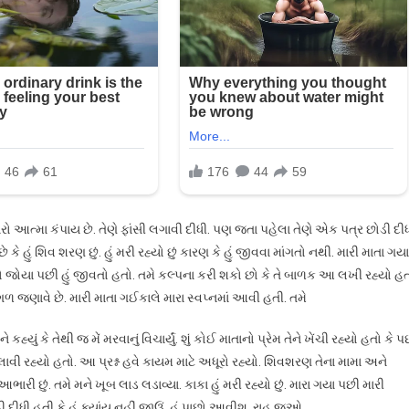
રો આત્મા કંપાય છે. તેણે ફાંસી લગાવી દીધી. પણ જતા પહેલા તેણે એક પત્ર છોડી દીધ
 કે હું શિવ શરણ છું. હું મરી રહ્યો છું કારણ કે હું જીવવા માંગતો નથી. મારી માતા ગયા
ો ચહેરો જોયા પછી હું જીવતો હતો. તમે કલ્પના કરી શકો છો કે તે બાળક આ લખી રહ્યો હ
રણ આગળ જણાવે છે. મારી માતા ગઈકાલે મારા સ્વપ્નમાં આવી હતી. તમે
્યું કે તેથી જ મેં મરવાનું વિચાર્યું. શું કોઈ માતાનો પ્રેમ તેને ખેંચી રહ્યો હતો કે પ
ોલાવી રહ્યો હતો. આ પ્રશ્ન હવે કાયમ માટે અધૂરો રહ્યો. શિવશરણ તેના મામા અને
ભારી છું. તમે મને ખૂબ લાડ લડાવ્યા. કાકા હું મરી રહ્યો છું. મારા ગયા પછી મારી
દીધી હતી કે હું ક્યાંય નહીં જાઉં. હું પાછો આવીશ. રાહ જુઓ.