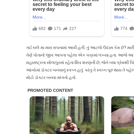
દર્દનાક
કહાની
ગઈકાલે મા મારા સપનામાં આવી હતી. તું આટલો ઉદાસ કેમ છે? મારી 
તેણે પોતાનો જીવ આપતા પહેલા એક પત્રમાં લખ્યા હતા. આજે આપણે
મહારાષ્ટ્રના સોલાપુરમાં રહેતા શિવ શરણની છે, જેને બધા પ્રેમથી 
આંખોમાં ડૉક્ટર બનવાનું સ્વપ્ન હતું. પરંતુ તે સ્વપ્ન પૂરું થાય તે
મોટો ડૉક્ટર બનવા માંગતો હતો.