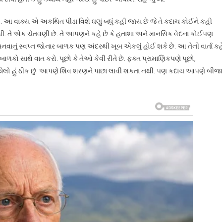
ો. આ વાક્ય એ અકથિત પીડા વિશે ઘણું બધું કહી જાય છે જે તે કદાચ કોઈને કહી
ી. તે એક ચેતવણી છે. તે આપણને કહે છે કે હતાશા અને માનસિક વેદના કોઈપણ
ટર બનવાનું સ્વપ્ન જોનાર બાળક પણ અંદરથી ખૂબ એકલું હોઈ શકે છે. આ તેની વાર્તા કહ
ળકો સાથે વાત કરો. પૂછો કે તેઓ કેવી રીતે છે. ફક્ત પ્રામાણિકપણે પૂછો,
પાયેલો હું ઠીક છું. આપણે શિવ શરણને પાછા લાવી શકતા નથી. પણ કદાચ આપણે બીજ