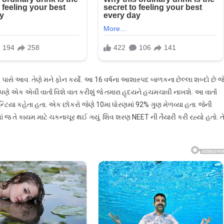
પાસે આવ. તેણે મને ફોન કર્યો. આ 16 વર્ષના આશાસ્પદ બાળકના છેલ્લા શબ્દો છે જ
 એક એવી વાર્તા વિશે વાત કરીશું જે તમારા હૃદયને હચમચાવી નાખશે. આ વાર્તા
પિન્ટિયા કહેતા હતા. એક છોકરો જેણે 10મા ધોરણમાં 92% ગુણ મેળવ્યા હતા. જેની
 પહેલાં જ તે કાયમ માટે ચકનાચૂર થઈ ગયું. શિવ શરણ NEET ની તૈયારી કરી રહ્યો હતો. ત