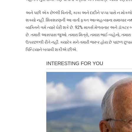
અને પછી એક છેલ્લી વિનંતી, કાકા અને દાદીને પપ્પા પાસે ન મોકલ
શક્યો નહીં. શિવશરણની આ વાર્તા ફક્ત આત્મહત્યાના સમાચાર નથ
વ્યક્તિને ગમે ત્યારે ઘેરી શકે છે. 92% માર્ક્સ મેળવનાર અને ડૉક્
છે. તમારી આસપાસ જુઓ. તમારા મિત્રો, તમારા ભાઈ-બહેનો, તમારા બા
ઉપરછલ્લી રીતે નહીં. ક્યારેક મને તમારી જરૂર હોય છે પાછળ છુ
પિન્ટિયાને બચાવી શકીએ છીએ.