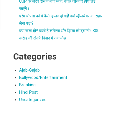
CJP के सौरव दास ने मांगी मदद, वजह जानकर होश उड़
जाएंगे।
प्रेम चोपड़ा की ये कैसी हालत हो गई! क्यों व्हीलचेयर का सहारा
लेना पड़ा?
क्या खत्म होने वाली है करिश्मा और प्रिया की दुश्मनी? 300
करोड़ की संपत्ति विवाद में नया मोड़
Categories
Ajab-Gajab
Bollywood/Entertainment
Breaking
Hindi Post
Uncategorized