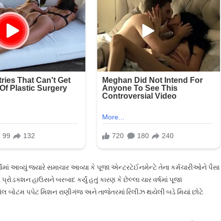
ય
નો
,
તમાં
ળ
ો
.
ામાં આવ્યું જ્યારે સમાચાર આવ્યા કે પૂજા એન્ટરટેઈનમેન્ટે તેના કર્મચારીઓને પૈસા
્રોડક્શન હાઉસને બરબાદ કર્યું હતું કારણ કે છેલ્લા ચાર વર્ષમાં પૂજા
 બેલ બોટમ પપેટ મિશન રાણીગંજ અને તાજેતરમાં રિલીઝ થયેલી બડે મિયાં છોટે