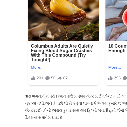
અક્ષ
કુમાર
સપોર્ટ
મુસીબ
સૌથી
પહેલા
આગ
આવ્ય
અક્ષય
વાસુ ભગનાનીનું પ્રોડક્શન હાઉસ પૂજા એન્ટરટેઈનમેન્ટ ત્યારે ચર્ચ
ચૂકવ્યા નથી.અને તે પછી લોકો કહેવા લાગ્યા કે અક્ષય કુમારે જ આ પ
એન્ટરટેઈનમેન્ટે અક્ષય કુમાર સાથે ચાર ફિલ્મો બનાવી હતી જેમાં
ફિલ્મનો સમાવેશ થાય છે.