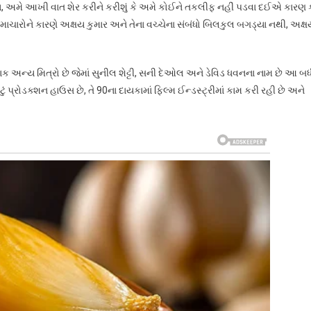
થાય, અમે આખી વાત શેર કરીને કરીશું કે અમે કોઈને તકલીફ નહીં પડવા દઈએ કારણ ક
ાચારોને કારણે અક્ષય કુમાર અને તેના વચ્ચેના સંબંધો બિલકુલ બગડ્યા નથી, અક્ષ
ાક અન્ય મિત્રો છે જેમાં સુનીલ શેટ્ટી, સની દેઓલ અને ડેવિડ ધવનના નામ છે આ બધ
્રોડક્શન હાઉસ છે, તે 90ના દાયકામાં ફિલ્મ ઈન્ડસ્ટ્રીમાં કામ કરી રહી છે અને