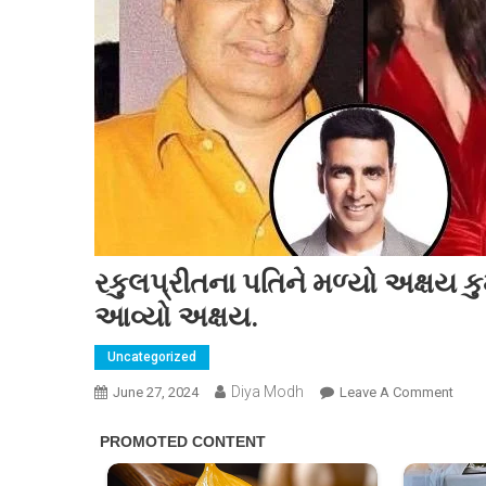
રકુલપ્રીતના પતિને મળ્યો અક્ષય ક
આવ્યો અક્ષય.
Uncategorized
Diya Modh
On
June 27, 2024
Leave A Comment
રકુલપ
પતિને
મળ્યો