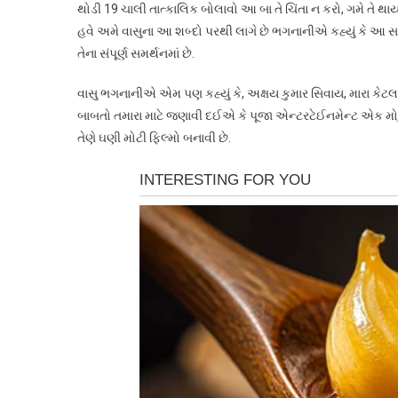
થોડી 19 ચાલી તાત્કાલિક બોલાવો આ બા તે ચિંતા ન કરો, ગમે તે 
હવે અમે વાસુના આ શબ્દો પરથી લાગે છે ભગનાનીએ કહ્યું કે આ સમ
તેના સંપૂર્ણ સમર્થનમાં છે.
વાસુ ભગનાનીએ એમ પણ કહ્યું કે, અક્ષય કુમાર સિવાય, મારા કેટલ
બાબતો તમારા માટે જણાવી દઈએ કે પૂજા એન્ટરટેઈનમેન્ટ એક મોટું પ
તેણે ઘણી મોટી ફિલ્મો બનાવી છે.