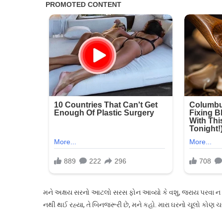
મને અક્ષય સરનો આટલો સરસ ફોન આવ્યો કે વશુ, જરાય પરવા ન કરો, તો
નથી થઈ રહ્યા, તે બિનજરૂરી છે, મને કહો. મારા ઘરનો ચૂલો કોણ ચલ