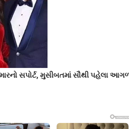
ુમારનો સપોર્ટ, મુસીબતમાં સૌથી પહેલા આગ
્રીતના