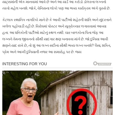
યાટ્સમાંની એક માનવામાં આવે છે અને આ યાર્ડ આ કરોડો ડોલરના લગ્નનો
તરતો મહેલ બનશે. જોકે, વેનિસના લોકો પણ આ ભવ્ય કાર્યક્રમ અંગે ગુસ્સે છે.
કેટલાક સ્થાનિક નાગરિકો માને છે કે આવી પાર્ટીઓ શહેરની શાંતિ અને સુંદરતાને
ખલેલ પહોંચાડી રહી છે. વિરોધમાં પોસ્ટર અને સૂત્રોચ્ચાર લગાવવામાં આવ્યા
હતા. આ ધનિકોની પાર્ટીઓ માટેનું સ્થળ નથી. ચાર બાળકોના પિતા જેફ આ
લગ્નને તેમના જીવનનો સૌથી યાદગાર ક્ષણ બનાવવા માંગે છે. જો દુનિયા આવી
ક્ષણને યાદ રાખે છે, તો શું આ લગ્ન સદીના સૌથી ભવ્ય લગ્ન બનશે? પૈસા, શક્તિ,
પ્રેમ અને આખી દુનિયાની નજર આ સમારોહ પર છે. જય