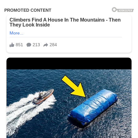
જેફ
બેઝોસના
મોંઘા
લગ્નમાં
કેટલા
પૈસા
ખર્ચ
થશે?