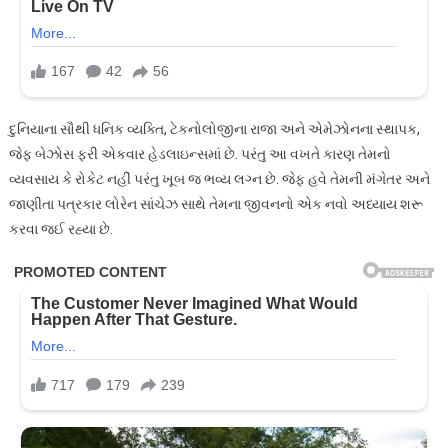
દુનિયાના સૌથી ધનિક વ્યક્તિ, ટેકનોલોજીના રાજા અને એમેઝોનના સ્થાપક,
જેફ બેઝોસ ફરી એકવાર હેડલાઇન્સમાં છે. પરંતુ આ વખતે કારણ તેમનો
વ્યવસાય કે રોકેટ નહીં પરંતુ ખૂબ જ ભવ્ય લગ્ન છે. જેફ હવે તેમની મંગેતર અને
જાણીતા પત્રકાર લોરેન સાંચેઝ સાથે તેમના જીવનનો એક નવો અધ્યાય શરૂ
કરવા જઈ રહ્યા છે.