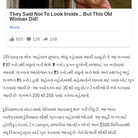
ટેલિગ્રાફના એક અહેવાલ મુજબ, એવું કહેવામાં આવી રહ્યું છે કે આ લગ્નમાં
₹130 કરોડથી વધુનો ખર્ચ થશે. ₹8 કરોડ ફક્ત ફૂલોની સજાવટ પર ખર્ચવામાં
આવશે. લગ્નના આયોજન પર ₹25 કરોડથી વધુનો ખર્ચ થશે અને સ્થળનું ભાડું
લગભગ ₹16 કરોડ હશે. શહેરના નહેરોમાંથી મહેમાનોને લાવવા માટે ખાસ બોટ બુક
કરવામાં આવી છે. આ કાર્યક્રમ માટે 30 થી વધુ વોટર ટેક્સીઓ રિઝર્વ કરવામાં
આવી છે. લગભગ 200 થી 250 પસંદ કરેલા મહેમાનો.
દુનિયાભરના મોટા નામો વેનિસમાં આવવાનું શરૂ કરી દીધું છે. આ ભવ્ય
કાર્યક્રમમાં દુનિયાના સૌથી પ્રખ્યાત ચહેરાઓ જોડાશે. આ શાહી લગ્ન માટે
હોલીવુડ સ્ટાર્સ, ટેક ટાયકૂન, રાજકીય આંતરિક લોકો અને $500 મિલિયનથી
વધુ કિંમતનું સુપર યાર્ડ બુક કરવામાં આવ્યું છે. તેને વિશ્વની સૌથી મોંઘી