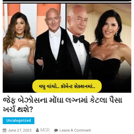
જેફ બેઝોસના મોંઘા લગ્નમાં કેટલા પૈસા
ખર્ચ થશે?
Uncategorized
MGR
On
June 27, 2025
Leave A Comment