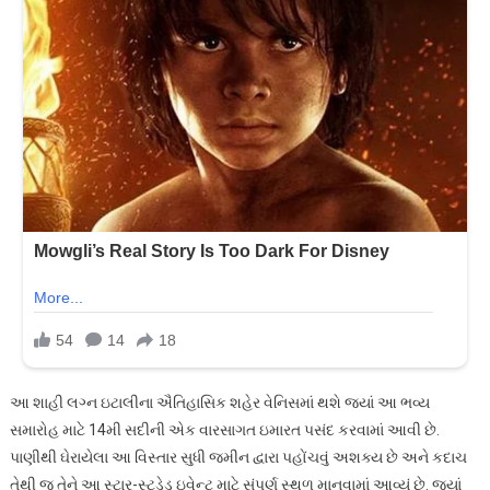
આ શાહી લગ્ન ઇટાલીના ઐતિહાસિક શહેર વેનિસમાં થશે જ્યાં આ ભવ્ય
સમારોહ માટે 14મી સદીની એક વારસાગત ઇમારત પસંદ કરવામાં આવી છે.
પાણીથી ઘેરાયેલા આ વિસ્તાર સુધી જમીન દ્વારા પહોંચવું અશક્ય છે અને કદાચ
તેથી જ તેને આ સ્ટાર-સ્ટડેડ ઇવેન્ટ માટે સંપૂર્ણ સ્થળ માનવામાં આવ્યું છે. જ્યાં