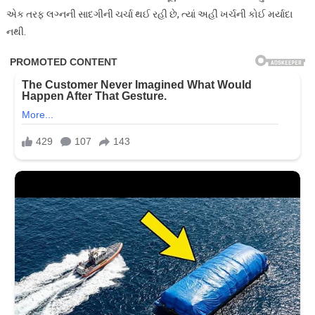
એક તરફ લગ્નની સાદગીની ચર્ચા થઈ રહી છે, ત્યાં અહીં ખર્ચની કોઈ મર્યાદા
નથી.