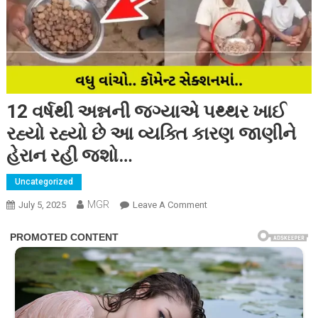
12 વર્ષથી અન્નની જગ્યાએ પથ્થર ખાઈ
રહ્યો રહ્યો છે આ વ્યક્તિ કારણ જાણીને
હેરાન રહી જશો…
Uncategorized
MGR
On
July 5, 2025
Leave A Comment
12
વર્ષથી
અન્નની
જગ્યાએ
પથ્થર
ખાઈ