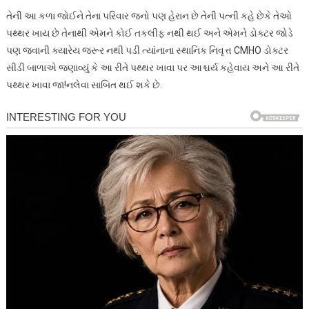
તેની આ કળા જોઈને તેના પરિવાર જનો પણ હેરાન છે તેની પત્ની કહે છેકે તેઓ
પથ્થર ખાય છે તેનાથી એમને કોઈ તકલીફ નથી થઈ અને એમને ડોક્ટર જોડે
પણ જવાની ક્યારેય જરૂર નથી પડી ત્યાંનાના સ્થાનિક નિવૃત્ત CMHO ડોક્ટર
સીડી બાળાએ જણાવ્યું કે આ રીતે પથ્થર ખાવા પર આશ્ચર્ય કહેવાય અને આ રીતે
પથ્થર ખાવા જા!નલેવા સાબિત થઈ શકે છે.