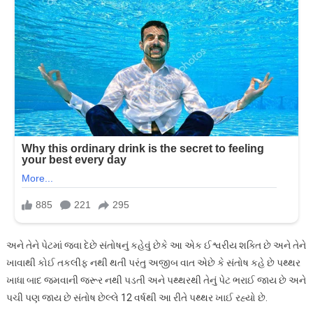
અને તેને પેટમાં જવા દેછે સંતોષનું કહેવું છેકે આ એક ઈશ્વરીય શક્તિ છે અને તેને
ખાવાથી કોઈ તકલીફ નથી થતી પરંતુ અજીબ વાત એછે કે સંતોષ કહે છે પથ્થર
ખાધા બાદ જમવાની જરૂર નથી પડતી અને પથ્થરથી તેનું પેટ ભરાઈ જાય છે અને
પચી પણ જાય છે સંતોષ છેલ્લે 12 વર્ષથી આ રીતે પથ્થર ખાઈ રહ્યો છે.