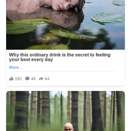
રહ્યો
રહ્યો
છે
આ
વ્યક્તિ
કારણ
જાણીને
હેરાન
રહી
જશો…