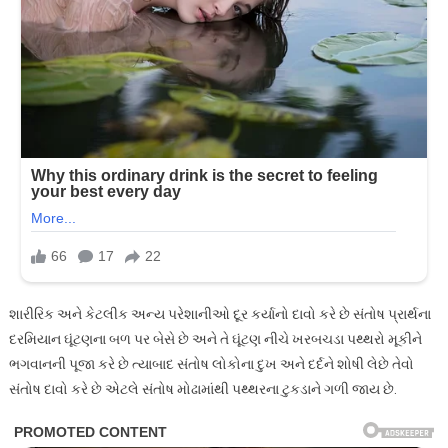
શારીરિક અને કેટલીક અન્ય પરેશાનીઓ દૂર કર્યાનો દાવો કરે છે સંતોષ પ્રાર્થના
દરમિયાન ઘૂંટણના બળ પર બેસે છે અને તે ઘૂંટણ નીચે ખરબચડા પથ્થરો મૂકીને
ભગવાનની પૂજા કરે છે ત્યાબાદ સંતોષ લોકોના દુખ અને દર્દને શોષી લેછે તેવો
સંતોષ દાવો કરે છે એટલે સંતોષ મોઢામાંથી પથ્થરના ટુકડાને ગળી જાય છે.